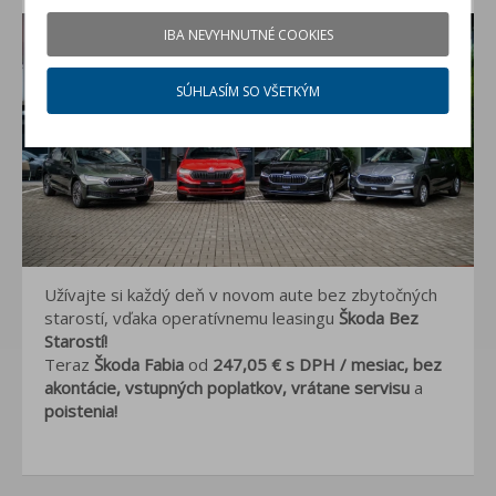
IBA NEVYHNUTNÉ COOKIES
SÚHLASÍM SO VŠETKÝM
Užívajte si každý deň v novom aute bez zbytočných
starostí, v
ďaka operatívnemu leasingu
Škoda Bez
Starostí!
Teraz
Škoda Fabia
od
247,05 €
s DPH / mesiac, bez
akontácie, vstupných poplatkov, vrátane servisu
a
poistenia!