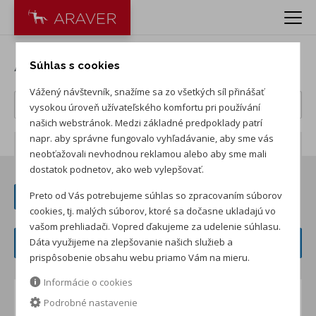
Akcie na ŠKODA vozidlá
Súhlas s cookies
Vážený návštevník, snažíme sa zo všetkých síl přinášať
vysokou úroveň užívateľského komfortu pri používání
našich webstránok. Medzi základné predpoklady patrí
napr. aby správne fungovalo vyhľadávanie, aby sme vás
Počet záznamov:
21
neobťažovali nevhodnou reklamou alebo aby sme mali
dostatok podnetov, ako web vylepšovať.
Preto od Vás potrebujeme súhlas so zpracovaním súborov
+ ZOBRAZIŤ PREDCHÁDZAJÚCICH 20
cookies, tj. malých súborov, ktoré sa dočasne ukladajú vo
vašom prehliadači. Vopred ďakujeme za udelenie súhlasu.
FILTER ČLÁNKOV
Dáta využijeme na zlepšovanie našich služieb a
prispôsobenie obsahu webu priamo Vám na mieru.
Informácie o cookies
Jazdite bez starostí!
Podrobné nastavenie