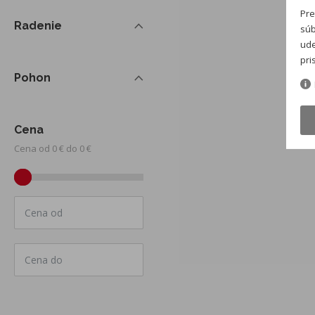
Pre
Radenie
súb
ude
pri
Pohon
Cena
Cena od 0 € do 0 €
Cena od
Cena do