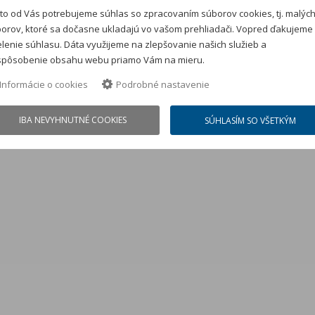
to od Vás potrebujeme súhlas so zpracovaním súborov cookies, tj. malýc
orov, ktoré sa dočasne ukladajú vo vašom prehliadači. Vopred ďakujeme
lenie súhlasu. Dáta využijeme na zlepšovanie našich služieb a
spôsobenie obsahu webu priamo Vám na mieru.
Informácie o cookies
Podrobné nastavenie
IBA NEVYHNUTNÉ COOKIES
SÚHLASÍM SO VŠETKÝM