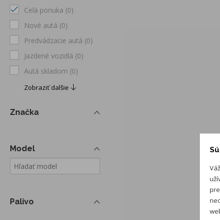
Celá ponuka
(0)
Nové autá
(0)
Predvádzacie autá
(0)
Jazdené vozidlá
(0)
Autá skladom
(0)
Zobraziť dalšie
Značka
Model
Sú
Váž
uží
pre
neo
Palivo
web