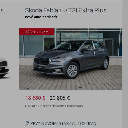
us
Škoda Fabia 1.0 TSI Extra Plus
nové auto na sklade
Zľava: 2 125 €
18 680 €
20 805 €
0 % úrok pri značkovom financovaní
PRVÝ NOVOMESTSKÝ AUTOSERVIS