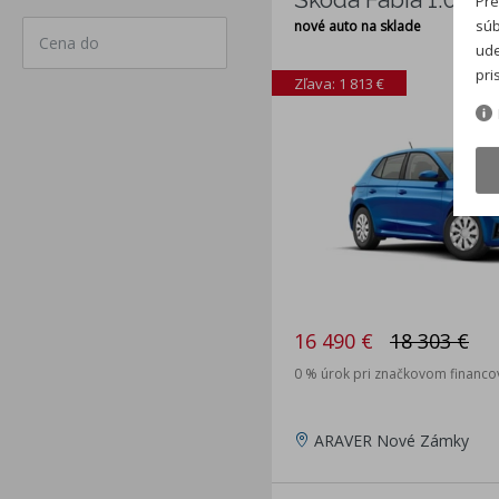
Pre
súb
nové auto na sklade
Cena do
ude
pri
Zľava: 1 813 €
16 490 €
18 303 €
0 % úrok pri značkovom financo
ARAVER Nové Zámky