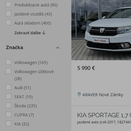
Predvádzacie autá
(90)
Jazdené vozidlá
(43)
Autá skladom
(400)
Zobraziť dalšie
Značka
Volkswagen
(165)
5 990 €
Volkswagen úžitkové
(28)
Audi
(51)
ARAVER Nové Zámky
SEAT
(10)
Škoda
(235)
KIA SPORTAGE 1,7 
CUPRA
(7)
jazdené auto (rok 2017, 182744
KIA
(32)