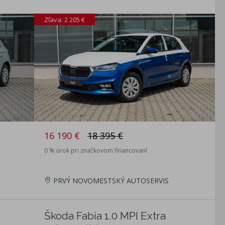
Zľava: 2 205 €
16 190 €
18 395 €
0 % úrok pri značkovom financovaní
PRVÝ NOVOMESTSKÝ AUTOSERVIS
Škoda Fabia 1.0 MPI Extra