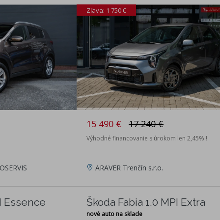
Zľava: 1 750 €
15 490 €
17 240 €
Výhodné financovanie s úrokom len 2,45% !
OSERVIS
ARAVER Trenčín s.r.o.
PI Essence
Škoda Fabia 1.0 MPI Extra
nové auto na sklade