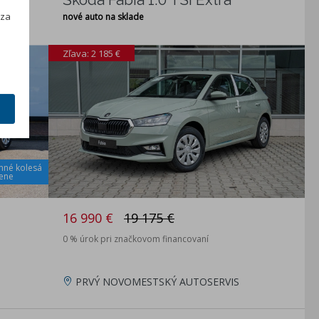
h
 za
nové auto na sklade
Zľava: 2 185 €
mné kolesá
cene
16 990 €
19 175 €
0 % úrok pri značkovom financovaní
PRVÝ NOVOMESTSKÝ AUTOSERVIS