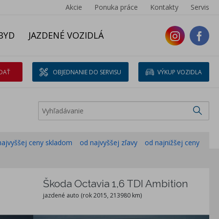
Akcie
Ponuka práce
Kontakty
Servis
BYD
JAZDENÉ VOZIDLÁ
DAŤ
OBJEDNANIE DO SERVISU
VÝKUP VOZIDLA
najvyššej ceny skladom
od najvyššej zľavy
od najnižšej ceny
Škoda Octavia 1,6 TDI Ambition
jazdené auto (rok 2015, 213980 km)