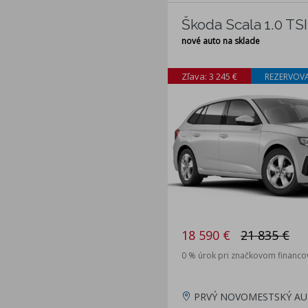
Škoda Scala 1.0 TSI
nové auto na sklade
Zľava: 3 245 €
REZERVOV
18 590 €
21 835 €
0 % úrok pri značkovom financo
PRVÝ NOVOMESTSKÝ AU