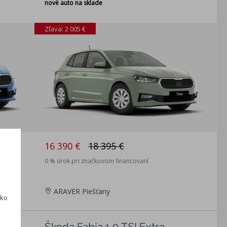
nové auto na sklade
Zľava: 2 005 €
16 390 €
18 395 €
0 % úrok pri značkovom financovaní
ARAVER Piešťany
ako
e
Škoda Fabia 1.0 TSI Extra