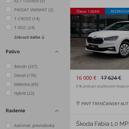
ID.7 TOURER
(5)
PASSAT VARIANT
(2)
Zľava: 1 624 €
REZERVOV
T-CROSS
(14)
T-ROC
(24)
Zobraziť dalšie
Palivo
Benzín
(337)
Diesel
(176)
16 000 €
17 624 €
Elektrina
(69)
0 % úrok pri značkovom financo
Hybrid
(22)
PRVÝ TRENČIANSKY AUT
Radenie
Škoda Fabia 1.0 M
Automat. prevodovka