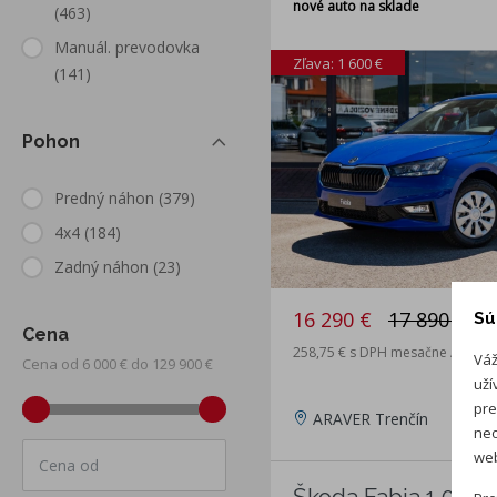
nové auto na sklade
(463)
Manuál. prevodovka
Zľava: 1 600 €
(141)
Pohon
Predný náhon
(379)
4x4
(184)
Zadný náhon
(23)
16 290 €
17 890 €
Sú
Cena
258,75 € s DPH mesačne / 48 me
Váž
Cena od 6 000 € do 129 900 €
uží
pre
ARAVER Trenčín
neo
web
Cena od
Škoda Fabia 1.0 MPI