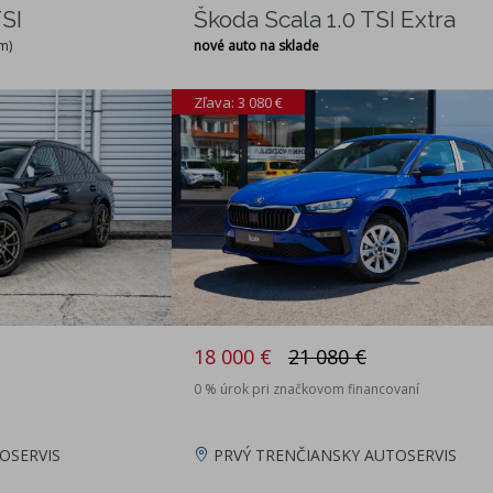
SI
Škoda Scala 1.0 TSI Extra
m)
nové auto na sklade
Zľava: 3 080 €
18 000 €
21 080 €
0 % úrok pri značkovom financovaní
OSERVIS
PRVÝ TRENČIANSKY AUTOSERVIS