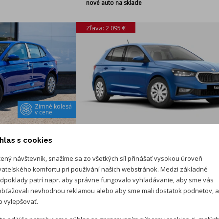
nové auto na sklade
Zľava: 2 095 €
Zimné kolesá
v cene
16 300 €
18 395 €
hlas s cookies
siacov/ 40 000km
0 % úrok pri značkovom financovaní
ený návštevník, snažíme sa zo všetkých síl přinášať vysokou úroveň
vateľského komfortu pri používání našich webstránok. Medzi základné
dpoklady patrí napr. aby správne fungovalo vyhľadávanie, aby sme vás
ARAVER Piešťany
bťažovali nevhodnou reklamou alebo aby sme mali dostatok podnetov, 
 vylepšovať.
 Extra
Škoda Fabia 1.0 MPI Essenc