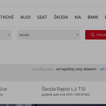
ITKOVÉ
AUDI
SEAT
ŠKODA
KIA
BMW
VYHĽA
od najnižšej ceny skladom
od 
Zoradiť podľa:
Sce
Škoda Rapid 1.2 TSI
m)
jazdené auto (rok 2015, 158147 km)