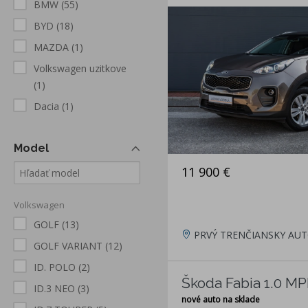
BMW
(55)
BYD
(18)
MAZDA
(1)
Volkswagen uzitkove
(1)
Dacia
(1)
Model
11 900 €
Volkswagen
GOLF
(13)
PRVÝ TRENČIANSKY AUT
GOLF VARIANT
(12)
ID. POLO
(2)
Škoda Fabia 1.0 M
ID.3 NEO
(3)
nové auto na sklade