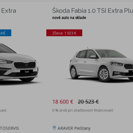
 Extra
Škoda Fabia 1.0 TSI Extra Pl
nové auto na sklade
Zľava: 1 923 €
ANÉ
18 600 €
20 523 €
vaní.
0 % úrok pri značkovom financovaní
TOSERVIS
ARAVER Piešťany