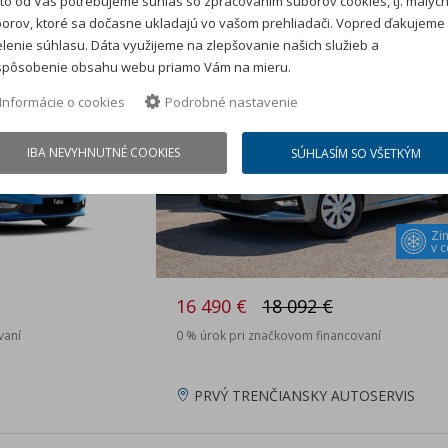
to od Vás potrebujeme súhlas so zpracovaním súborov cookies, tj. malýc
orov, ktoré sa dočasne ukladajú vo vašom prehliadači. Vopred ďakujeme
nové auto na sklade
lenie súhlasu. Dáta využijeme na zlepšovanie našich služieb a
spôsobenie obsahu webu priamo Vám na mieru.
Zľava: 1 602 €
Informácie o cookies
Podrobné nastavenie
IBA NEVYHNUTNÉ COOKIES
SÚHLASÍM SO VŠETKÝM
Zi
v 
16 490 €
18 092 €
vaní
0 % úrok pri značkovom financovaní
PRVÝ TRENČIANSKY AUTOSERVIS