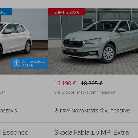
Zľava: 2 205 €
ANÉ
Zimné kolesá
v cene
16 190 €
18 395 €
vaní
0 % úrok pri značkovom financovaní
OSERVIS
PRVÝ NOVOMESTSKÝ AUTOSERVIS
PI Essence
Škoda Fabia 1.0 MPI Extra