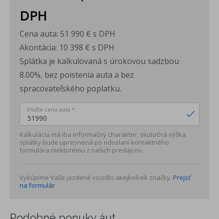
DPH
Cena auta:
51 990 €
s DPH
Akontácia:
10 398 €
s DPH
Splátka je kalkulovaná s úrokovou sadzbou
8.00%, bez poistenia auta a bez
spracovateľského poplatku.
Vložte cenu auta *
Kalkulácia má iba informačný charakter, skutočná výška
splátky bude upresnená po odoslaní kontaktného
formulára niektorému z našich predajcov.
Vykúpime Vaše jazdené vozidlo akejkoľvek značky.
Prejsť
na formulár
Podobné ponuky áut