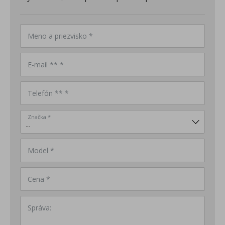
Meno a priezvisko *
E-mail ** *
Telefón ** *
Značka *
Model *
Cena *
Správa: