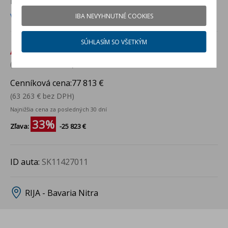
RIJA - Bavaria Nitra
Viac info
IBA NEVYHNUTNÉ COOKIES
SÚHLASÍM SO VŠETKÝM
Aktuálna cena:
51 990 €
(42 268 € bez DPH)
Cenníková cena:
77 813 €
(63 263 € bez DPH)
Najnižšia cena za posledných 30 dní
33%
Zľava:
-25 823 €
ID auta:
SK11427011
RIJA - Bavaria Nitra