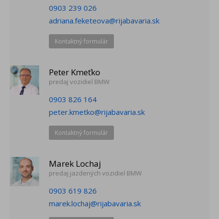
0903 239 026
adriana.feketeova@rijabavaria.sk
Kontaktný formulár
Peter Kmeťko
predaj vozidiel BMW
0903 826 164
peter.kmetko@rijabavaria.sk
Kontaktný formulár
Marek Lochaj
predaj jazdených vozidiel BMW
0903 619 826
marek.lochaj@rijabavaria.sk