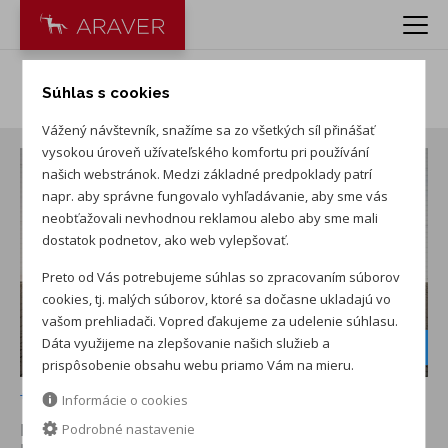
BMW 320d xDrive Touring
Súhlas s cookies
Vážený návštevník, snažíme sa zo všetkých síl přinášať
vysokou úroveň užívateľského komfortu pri používání
našich webstránok. Medzi základné predpoklady patrí
napr. aby správne fungovalo vyhľadávanie, aby sme vás
neobťažovali nevhodnou reklamou alebo aby sme mali
dostatok podnetov, ako web vylepšovať.
Preto od Vás potrebujeme súhlas so zpracovaním súborov
cookies, tj. malých súborov, ktoré sa dočasne ukladajú vo
vašom prehliadači. Vopred ďakujeme za udelenie súhlasu.
Zimné kolesá
Dáta využijeme na zlepšovanie našich služieb a
v cene
prispôsobenie obsahu webu priamo Vám na mieru.
+ ďalších 21
Informácie o cookies
BMW PREMIUM SELECTION (ROK 2025, 21000 KM)
v
Podrobné nastavenie