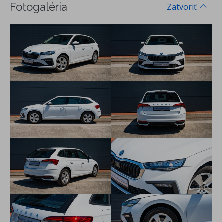
Virtuálny kokpit
Fotogaléria
Zatvoriť
Rozpoznanie únavy vodiča
eCall - systém núdzového volania nezávislý od mobilného
telefónu
Komfort
Vyhrievanie sedadiel vpredu
Centrálne uzamykanie
Diaľkové ovládanie
Elektricky ovládané vonkajšie spätné zrkadlá
Elektricky ovládané okná
Multifunkčný volant
Bezkľúčové štartovanie
Výškovo nastaviteľné predné sedadlá
Vyhrievané trysky ostrekovačov skla
Ďalšia výbava
Bluetooth
Hmlové svetlomety