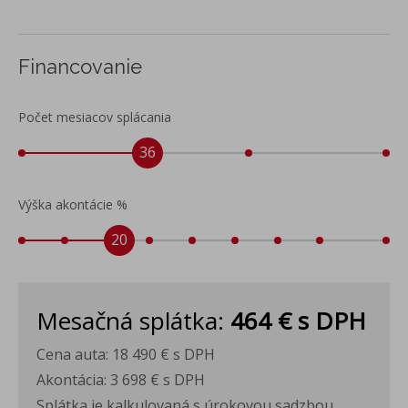
Financovanie
Počet mesiacov splácania
36
Výška akontácie %
20
Mesačná splátka:
464 €
s DPH
Cena auta:
18 490 €
s DPH
Akontácia:
3 698 €
s DPH
Splátka je kalkulovaná s úrokovou sadzbou