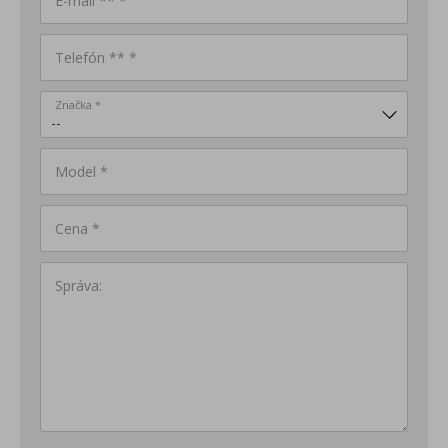
E-mail ** *
Telefón ** *
Značka *
Model *
Cena *
Správa: