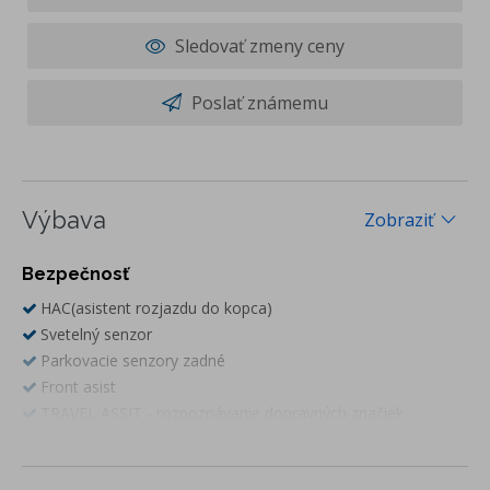
Sledovať zmeny ceny
Poslať známemu
Výbava
Zobraziť
Bezpečnosť
HAC(asistent rozjazdu do kopca)
Svetelný senzor
Parkovacie senzory zadné
Front asist
TRAVEL ASSIT - rozpoznávanie dopravných značiek
LANE ASSIST - adaptívne vedenie v pruhu a TRAFIC JAM
ASSIST