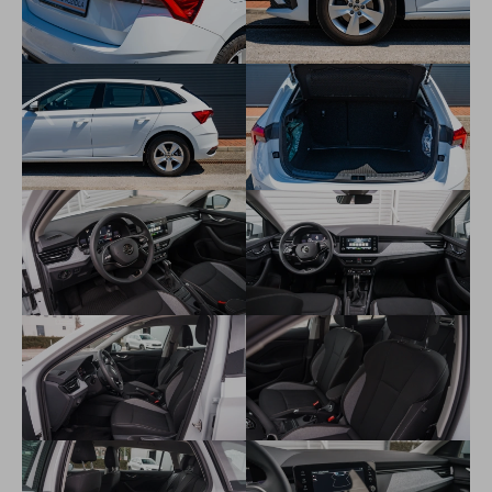
Tempomat
Predĺžená záruka 5 rokov/100 000 km
FRONT ASIST - výstraha pred kolíziou a podpora núdzového
brzdenia
Smartlink