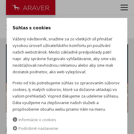
Škoda Scala 1.0 TSI Selection
Súhlas s cookies
Vážený návštevník, snažíme sa zo všetkých síl přinášať
vysokou úroveň užívateľského komfortu pri používání
našich webstránok. Medzi základné predpoklady patrí
napr. aby správne fungovalo vyhľadávanie, aby sme vás
neobťažovali nevhodnou reklamou alebo aby sme mali
dostatok podnetov, ako web vylepšovať.
Preto od Vás potrebujeme súhlas so zpracovaním súborov
cookies, tj. malých súborov, ktoré sa dočasne ukladajú vo
vašom prehliadači. Vopred ďakujeme za udelenie súhlasu.
Dáta využijeme na zlepšovanie našich služieb a
prispôsobenie obsahu webu priamo Vám na mieru.
+ ďalších 21
Informácie o cookies
JAZDENÉ AUTO (ROK 2025, 7230 KM)
v PRVÝ
Podrobné nastavenie