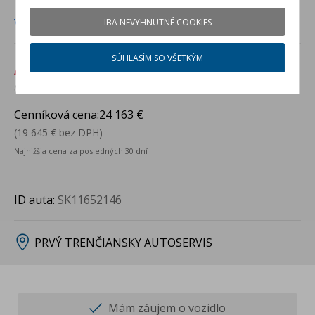
TRENČIANSKY AUTOSERVIS
Viac info
IBA NEVYHNUTNÉ COOKIES
SÚHLASÍM SO VŠETKÝM
Aktuálna cena:
18 490 €
(15 033 € bez DPH)
Cenníková cena:
24 163 €
(19 645 € bez DPH)
Najnižšia cena za posledných 30 dní
ID auta:
SK11652146
PRVÝ TRENČIANSKY AUTOSERVIS
Mám záujem o vozidlo