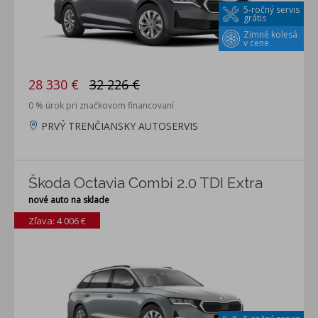
5-ročný servis
grátis
Zimné kolesá
v cene
28 330 €
32 226 €
0 % úrok pri značkovom financovaní
PRVÝ TRENČIANSKY AUTOSERVIS
Škoda Octavia Combi 2.0 TDI Extra
nové auto na sklade
Zľava: 4 006 €