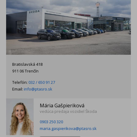
Bratislavská 418
911 06 Trenčín
Telefón:
032 / 650 91 27
Email:
info@ptasro.sk
Mária Gašpieriková
vedúca predaja vozidiel Škoda
0903 250 320
maria.gaspierikova@ptasro.sk