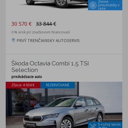
Zimné
pneumatiky v
cene
30 570 €
33 844 €
0 % úrok pri značkovom financovaní
PRVÝ TRENČIANSKY AUTOSERVIS
Škoda Octavia Combi 1.5 TSI
Selection
predvádzacie auto
Zľava: 4 934 €
REZERVOVANÉ
5-ročný servis
grátis