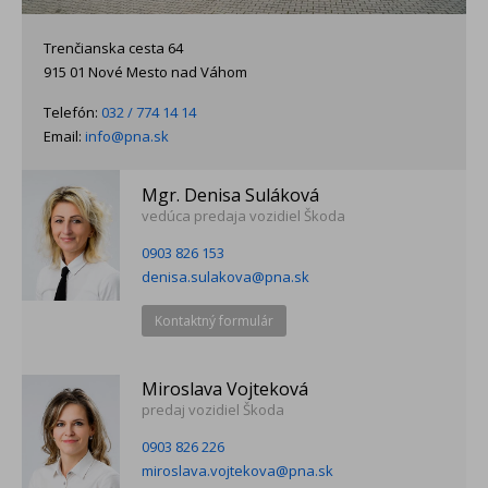
Trenčianska cesta 64
915 01 Nové Mesto nad Váhom
Telefón:
032 / 774 14 14
Email:
info@pna.sk
Mgr. Denisa Suláková
vedúca predaja vozidiel Škoda
0903 826 153
denisa.sulakova@pna.sk
Kontaktný formulár
Miroslava Vojteková
predaj vozidiel Škoda
0903 826 226
miroslava.vojtekova@pna.sk