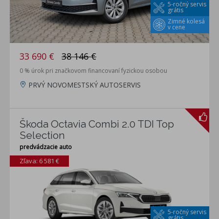
5-ročný servis
grátis
Zimné kolesá
v cene
33 690 €
38 146 €
0 % úrok pri značkovom financovaní fyzickou osobou
PRVÝ NOVOMESTSKÝ AUTOSERVIS
Škoda Octavia Combi 2.0 TDI Top
Selection
predvádzacie auto
Zľava: 6 581 €
5-ročný servis
grátis