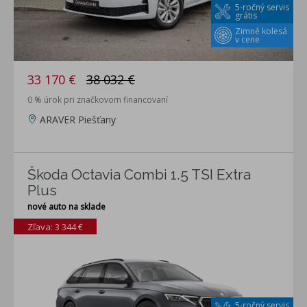
5-ročný servis
grátis
Zimné kolesá
v cene
33 170 €
38 032 €
0 % úrok pri značkovom financovaní
ARAVER Piešťany
Škoda Octavia Combi 1.5 TSI Extra
Plus
nové auto na sklade
Zľava: 3 344 €
5-ročný servis