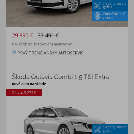
5-ročný servis
grátis
Zimné kolesá
v cene
29 890 €
33 491 €
0 % úrok pri značkovom financovaní
PRVÝ TRENČIANSKY AUTOSERVIS
Škoda Octavia Combi 1.5 TSI Extra
nové auto na sklade
Zľava: 3 274 €
5-ročný servis
grátis