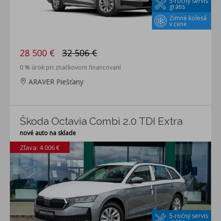
5-ročný servis
grátis
Zimné kolesá
v cene
28 500 €
32 506 €
0 % úrok pri značkovom financovaní
ARAVER Piešťany
Škoda Octavia Combi 2.0 TDI Extra
nové auto na sklade
Zľava: 4 006 €
5-ročný servis