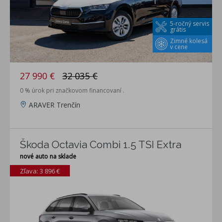
5-ročný servis
grátis
Zimné kolesá
v cene
27 990 €
32 035 €
0 % úrok pri značkovom financovaní .
ARAVER Trenčín
Škoda Octavia Combi 1.5 TSI Extra
nové auto na sklade
Zľava: 3 896 €