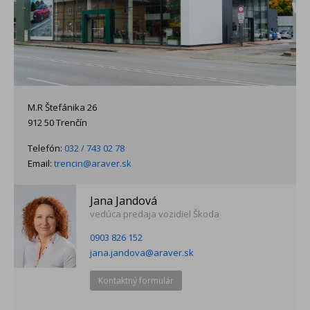
M.R Štefánika 26
912 50 Trenčín
Telefón:
032 / 743 02 78
Email:
trencin@araver.sk
Jana Jandová
vedúca predaja vozidiel Škoda
0903 826 152
jana.jandova@araver.sk
Kontaktný formulár