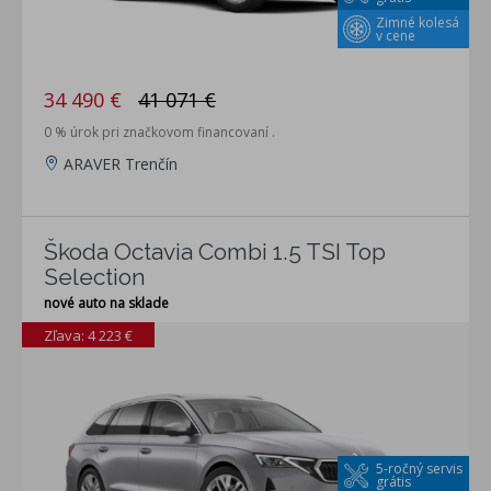
Zimné kolesá
v cene
34 490 €
41 071 €
0 % úrok pri značkovom financovaní .
ARAVER Trenčín
Škoda Octavia Combi 1.5 TSI Top
Selection
nové auto na sklade
Zľava: 4 223 €
5-ročný servis
grátis