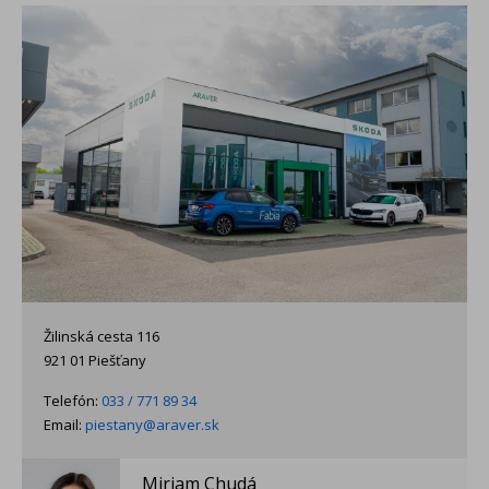
Žilinská cesta 116
921 01 Piešťany
Telefón:
033 / 771 89 34
Email:
piestany@araver.sk
Miriam Chudá