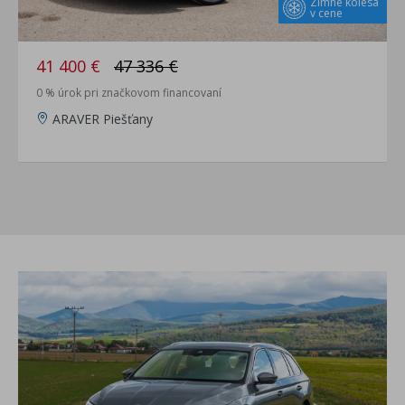
Zimné kolesá
v cene
41 400 €
47 336 €
0 % úrok pri značkovom financovaní
ARAVER Piešťany