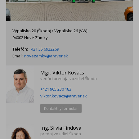
Výpalisko 20 (Škoda) / Výpalisko 26 (VW)
94002 Nové Zámky
Telefón:
+421 35 6922269
Email:
novezamky@araver.sk
Mgr. Viktor Kovács
vedúci predaja vozidiel Škoda
+421 905 230 183
viktor.kovacs@araver.sk
Kontaktný formulár
Ing. Silvia Findová
predaj vozidiel Škoda