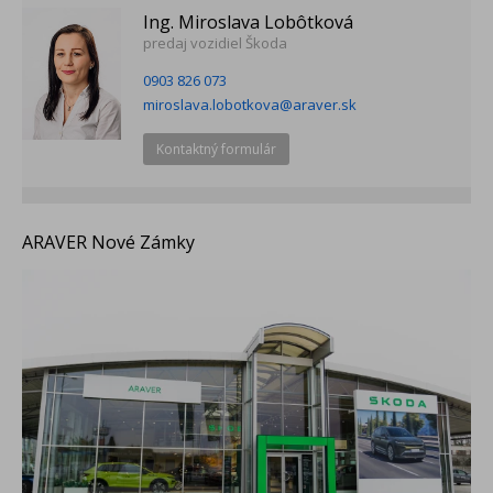
Ing. Miroslava Lobôtková
predaj vozidiel Škoda
0903 826 073
miroslava.lobotkova@araver.sk
Kontaktný formulár
ARAVER Nové Zámky