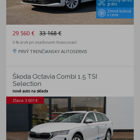
5-ročný servis
grátis
Zimné kolesá
v cene
29 560 €
33 168 €
0 % úrok pri značkovom financovaní
PRVÝ TRENČIANSKY AUTOSERVIS
Škoda Octavia Combi 1.5 TSI
Selection
nové auto na sklade
Zľava: 3 601 €