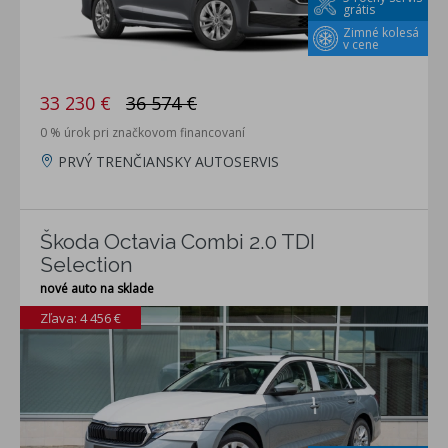
grátis
Zimné kolesá
v cene
33 230 €
36 574 €
0 % úrok pri značkovom financovaní
PRVÝ TRENČIANSKY AUTOSERVIS
Škoda Octavia Combi 2.0 TDI
Selection
nové auto na sklade
Zľava: 4 456 €