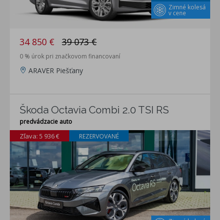
Zimné kolesá
v cene
34 850 €
39 073 €
0 % úrok pri značkovom financovaní
ARAVER Piešťany
Škoda Octavia Combi 2.0 TSI RS
predvádzacie auto
Zľava: 5 936 €
REZERVOVANÉ