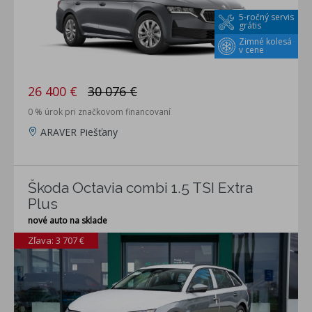
5-ročný servis
grátis
Zimné kolesá
v cene
26 400 €
30 076 €
0 % úrok pri značkovom financovaní
ARAVER Piešťany
Škoda Octavia combi 1.5 TSI Extra
Plus
nové auto na sklade
Zľava: 3 707 €