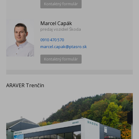
Kontaktný formulár
Marcel Capák
predaj vozidiel Škoda
0910 470 570
marcel.capak@ptasro.sk
Kontaktný formulár
ARAVER Trenčín