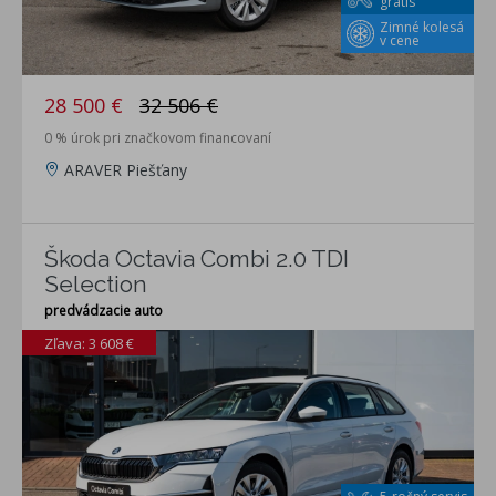
grátis
Zimné kolesá
v cene
28 500 €
32 506 €
0 % úrok pri značkovom financovaní
ARAVER Piešťany
Škoda Octavia Combi 2.0 TDI
Selection
predvádzacie auto
Zľava: 3 608 €