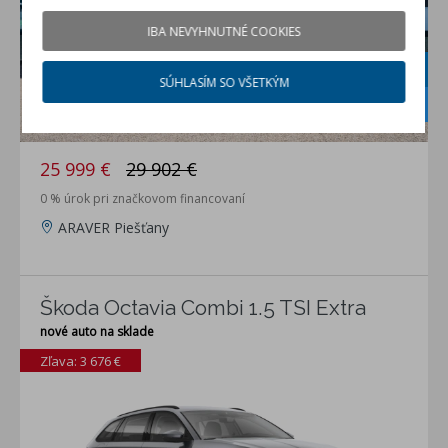
IBA NEVYHNUTNÉ COOKIES
5-ročný servis
grátis
SÚHLASÍM SO VŠETKÝM
Zimné kolesá
v cene
25 999 €
29 902 €
0 % úrok pri značkovom financovaní
ARAVER Piešťany
Škoda Octavia Combi 1.5 TSI Extra
nové auto na sklade
Zľava: 3 676 €