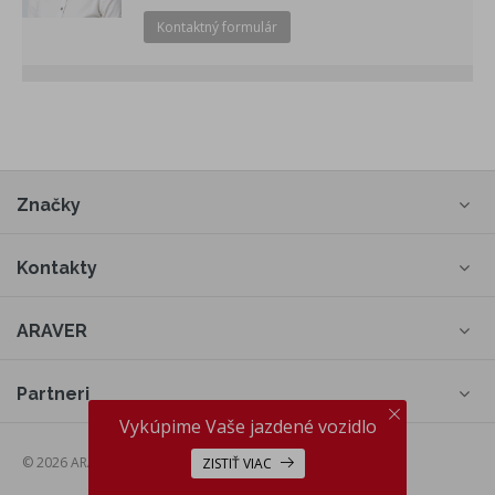
Kontaktný formulár
Značky
Kontakty
ARAVER
Partneri
Vykúpime Vaše jazdené vozidlo
© 2026 ARAVER a.s., web by
cream
ZISTIŤ VIAC