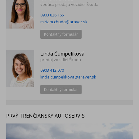
vedúca predaja vozidiel Škoda
0903 826 165
miriam.chuda@araver.sk
Kontaktný formulár
Linda Čumpelíková
predaj vozidiel Škoda
0903 412 070
linda.cumpelikova@araver.sk
Kontaktný formulár
PRVÝ TRENČIANSKY AUTOSERVIS