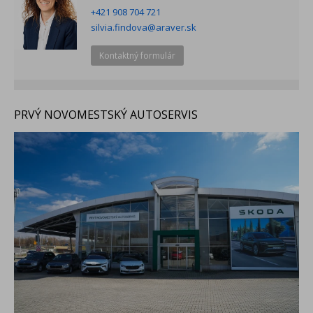
+421 908 704 721
silvia.findova@araver.sk
Kontaktný formulár
PRVÝ NOVOMESTSKÝ AUTOSERVIS