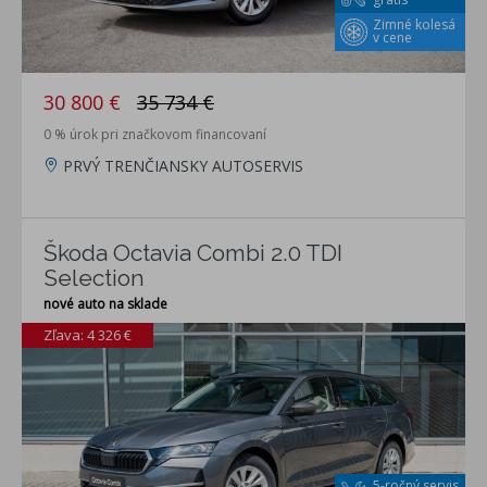
Zimné kolesá
v cene
30 800 €
35 734 €
0 % úrok pri značkovom financovaní
PRVÝ TRENČIANSKY AUTOSERVIS
Škoda Octavia Combi 2.0 TDI
Selection
nové auto na sklade
Zľava: 4 326 €
5-ročný servis