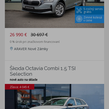
5-ročný servis
grátis
Zimné kolesá
v cene
26 990 €
30 697 €
0 % úrok pri značkovom financovaní
ARAVER Nové Zámky
Škoda Octavia Combi 1.5 TSI
Selection
nové auto na sklade
Zľava: 4 045 €