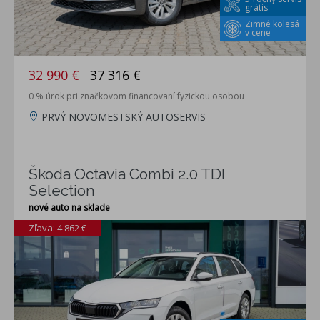
grátis
Zimné kolesá
v cene
32 990 €
37 316 €
0 % úrok pri značkovom financovaní fyzickou osobou
PRVÝ NOVOMESTSKÝ AUTOSERVIS
Škoda Octavia Combi 2.0 TDI
Selection
nové auto na sklade
Zľava: 4 862 €