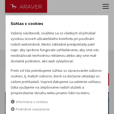
Akcia Škoda Octavia Combi
Súhlas s cookies
Vydané
:
3. 8. 2026
Vážený návštevník, snažíme sa zo všetkých síl přinášať
vysokou úroveň užívateľského komfortu pri používání
Autá v akcii
našich webstránok. Medzi základné predpoklady patrí
napr. aby správne fungovalo vyhľadávanie, aby sme vás
neobťažovali nevhodnou reklamou alebo aby sme mali
dostatok podnetov, ako web vylepšovať.
Zoradiť:
Preto od Vás potrebujeme súhlas so zpracovaním súborov
cookies, tj. malých súborov, ktoré sa dočasne ukladajú vo
Škoda Octavia Combi 1.5 TSI Extra
vašom prehliadači. Vopred ďakujeme za udelenie súhlasu.
Dáta využijeme na zlepšovanie našich služieb a
nové auto na sklade
prispôsobenie obsahu webu priamo Vám na mieru.
Zľava: 3 903 €
Informácie o cookies
Podrobné nastavenie