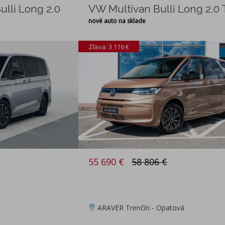
ulli Long 2.0
VW Multivan Bulli Long 2.0 
nové auto na sklade
Zľava: 3 116 €
55 690 €
58 806 €
ARAVER Trenčín - Opatová