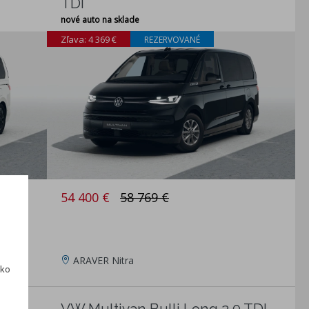
TDI
nové auto na sklade
Zľava: 4 369 €
REZERVOVANÉ
54 400 €
58 769 €
ARAVER Nitra
ako
 2.0
VW Multivan Bulli Long 2.0 TDI