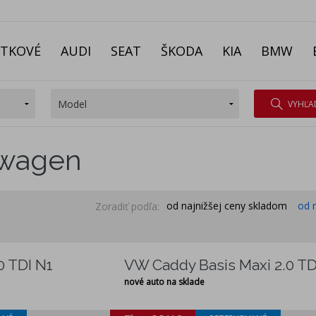
ITKOVÉ
AUDI
SEAT
ŠKODA
KIA
BMW
VYHĽA
swagen
od najnižšej ceny skladom
od 
Zoradiť podľa:
0 TDI N1
VW Caddy Basis Maxi 2.0 TD
nové auto na sklade