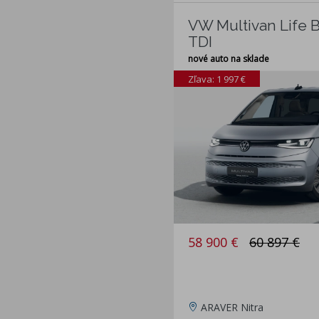
VW Multivan Life B
TDI
nové auto na sklade
Zľava: 1 997 €
58 900 €
60 897 €
ARAVER Nitra