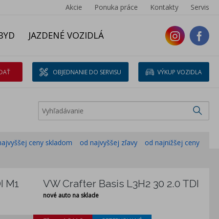
Akcie
Ponuka práce
Kontakty
Servis
BYD
JAZDENÉ VOZIDLÁ
DAŤ
OBJEDNANIE DO SERVISU
VÝKUP VOZIDLA
najvyššej ceny skladom
od najvyššej zľavy
od najnižšej ceny
I M1
VW Crafter Basis L3H2 30 2.0 TDI
nové auto na sklade