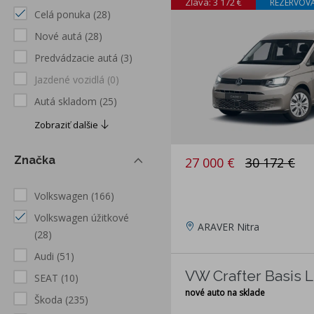
Zľava: 3 172 €
REZERVOV
Celá ponuka
(28)
Nové autá
(28)
Predvádzacie autá
(3)
Jazdené vozidlá
(0)
Autá skladom
(25)
Zobraziť dalšie
Značka
27 000 €
30 172 €
Volkswagen
(166)
Volkswagen úžitkové
ARAVER Nitra
(28)
Audi
(51)
VW Crafter Basis L
SEAT
(10)
nové auto na sklade
Škoda
(235)