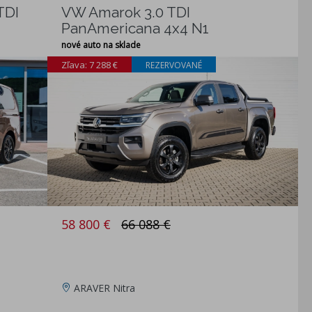
TDI
VW Amarok 3.0 TDI
PanAmericana 4x4 N1
nové auto na sklade
Zľava: 7 288 €
REZERVOVANÉ
58 800 €
66 088 €
ARAVER Nitra