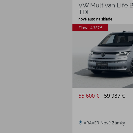
VW Multivan Life B
TDI
nové auto na sklade
Zľava: 4 387 €
55 600 €
59 987 €
ARAVER Nové Zámky