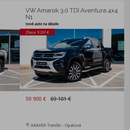
VW Amarok 3.0 TDI Aventura 4x4
N1
nové auto na sklade
Zľava: 9 201 €
59 900 €
69 101 €
ARAVER Trenčín - Opatová