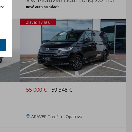
h
 za
nové auto na sklade
Zľava: 4 348 €
55 000 €
59 348 €
ARAVER Trenčín - Opatová