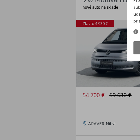
Pre
súb
nové auto na sklade
ude
pri
Zľava: 4 930 €
54 700 €
59 630 €
ARAVER Nitra