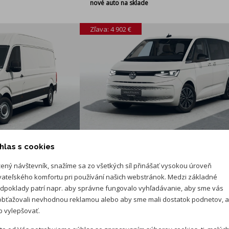
nové auto na sklade
Zľava: 4 902 €
53 400 €
58 302 €
hlas s cookies
ený návštevník, snažíme sa zo všetkých síl přinášať vysokou úroveň
vateľského komfortu pri používání našich webstránok. Medzi základné
dpoklady patrí napr. aby správne fungovalo vyhľadávanie, aby sme vás
ARAVER Nitra
bťažovali nevhodnou reklamou alebo aby sme mali dostatok podnetov, 
 vylepšovať.
Long 2.0 TDI
VW Multivan Life Bulli Long