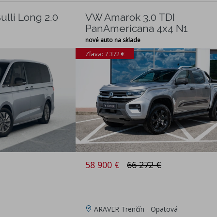
ulli Long 2.0
VW Amarok 3.0 TDI
PanAmericana 4x4 N1
nové auto na sklade
Zľava: 7 372 €
58 900 €
66 272 €
ARAVER Trenčín - Opatová