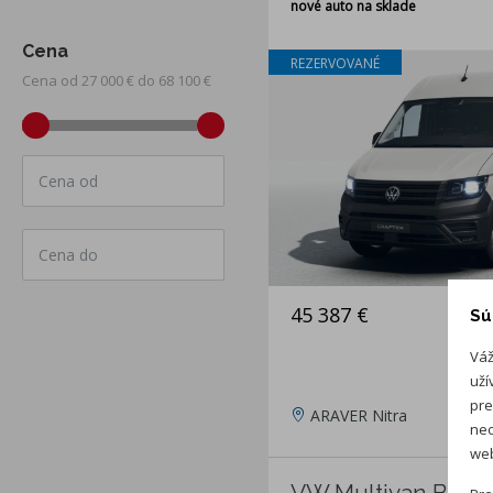
nové auto na sklade
Cena
REZERVOVANÉ
Cena od 27 000 € do 68 100 €
Cena od
Cena do
45 387 €
Sú
Váž
uží
pre
ARAVER Nitra
neo
web
VW Multivan Bulli 