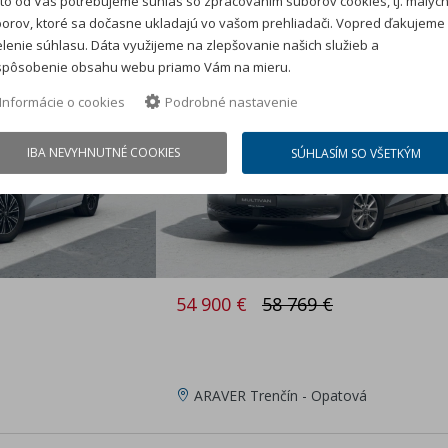
to od Vás potrebujeme súhlas so zpracovaním súborov cookies, tj. malýc
TDI
orov, ktoré sa dočasne ukladajú vo vašom prehliadači. Vopred ďakujeme
lenie súhlasu. Dáta využijeme na zlepšovanie našich služieb a
predvádzacie auto
spôsobenie obsahu webu priamo Vám na mieru.
Zľava: 3 869 €
Informácie o cookies
Podrobné nastavenie
IBA NEVYHNUTNÉ COOKIES
SÚHLASÍM SO VŠETKÝM
54 900 €
58 769 €
ARAVER Trenčín - Opatová