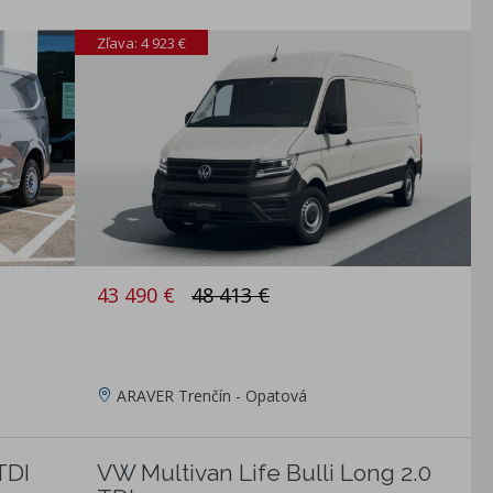
Zľava: 4 923 €
43 490 €
48 413 €
ARAVER Trenčín - Opatová
TDI
VW Multivan Life Bulli Long 2.0