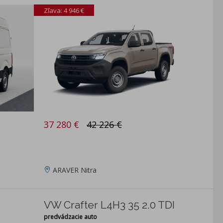
Zľava: 4 946 €
37 280 €
42 226 €
ARAVER Nitra
VW Crafter L4H3 35 2.0 TDI
predvádzacie auto