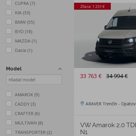
CUPRA
(7)
Zľava: 1 231 €
KIA
(33)
BMW
(55)
BYD
(18)
MAZDA
(1)
Dacia
(1)
Model
33 763 €
34 994 €
AMAROK
(9)
ARAVER Trenčín - Opatov
CADDY
(3)
CRAFTER
(6)
MULTIVAN
(8)
VW Amarok 2.0 TD
N1
TRANSPORTER
(2)