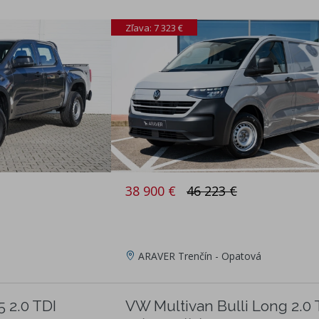
Zľava: 7 323 €
38 900 €
46 223 €
ARAVER Trenčín - Opatová
 2.0 TDI
VW Multivan Bulli Long 2.0 