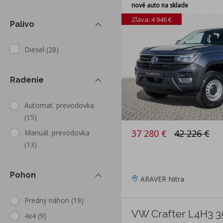
nové auto na sklade
Zľava: 4 946 €
Palivo
Diesel
(28)
Radenie
Automat. prevodovka
(15)
37 280 €
42 226 €
Manuál. prevodovka
(13)
Pohon
ARAVER Nitra
Predný náhon
(19)
VW Crafter L4H3 35
4x4
(9)