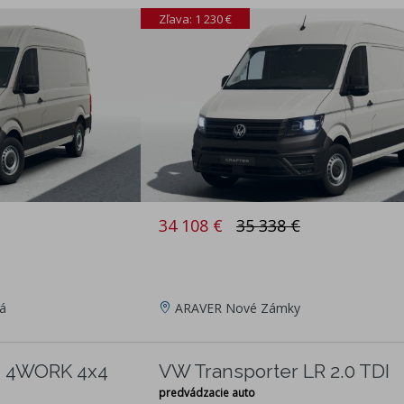
Zľava: 1 230 €
34 108 €
35 338 €
á
ARAVER Nové Zámky
I 4WORK 4x4
VW Transporter LR 2.0 TDI
predvádzacie auto