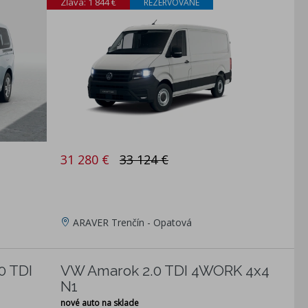
Zľava: 1 844 €
REZERVOVANÉ
31 280 €
33 124 €
ARAVER Trenčín - Opatová
0 TDI
VW Amarok 2.0 TDI 4WORK 4x4
N1
nové auto na sklade