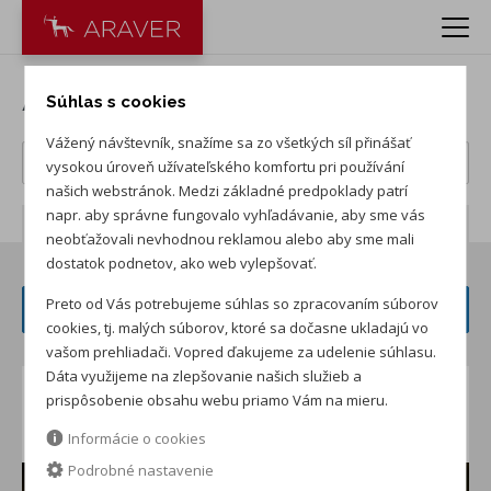
Akcie jazdené vozidlá
Súhlas s cookies
Vážený návštevník, snažíme sa zo všetkých síl přinášať
vysokou úroveň užívateľského komfortu pri používání
našich webstránok. Medzi základné predpoklady patrí
napr. aby správne fungovalo vyhľadávanie, aby sme vás
Počet záznamov:
4
neobťažovali nevhodnou reklamou alebo aby sme mali
dostatok podnetov, ako web vylepšovať.
Preto od Vás potrebujeme súhlas so zpracovaním súborov
FILTER ČLÁNKOV
cookies, tj. malých súborov, ktoré sa dočasne ukladajú vo
vašom prehliadači. Vopred ďakujeme za udelenie súhlasu.
Dáta využijeme na zlepšovanie našich služieb a
Najvýhodnejšie financovanie
prispôsobenie obsahu webu priamo Vám na mieru.
jazdených vozidiel!
Informácie o cookies
Podrobné nastavenie