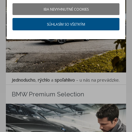
IBA NEVYHNUTNÉ COOKIES
SÚHLASÍM SO VŠETKÝM
Jednoducho
,
rýchlo
a
spoľahlivo
– u nás na prevádzke.
BMW Premium Selection