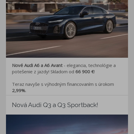
Nové Audi A6 a A6 Avant
- elegancia, technológie a
potešenie z jazdy! Skladom od
66 900 €
!
Teraz navyše s výhodným financovaním s úrokom
2,99%.
Nová Audi Q3 a Q3 Sportback!