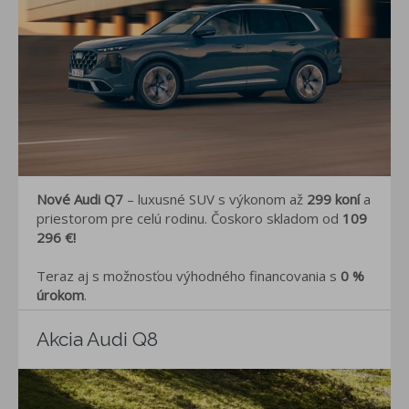
Nové Audi Q7
– luxusné SUV s výkonom až
299 koní
a
priestorom pre celú rodinu. Čoskoro skladom od
109
296 €!
Teraz aj s možnosťou výhodného financovania s
0 %
úrokom
.
Akcia Audi Q8