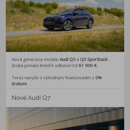
Nová generácia modelu
Audi Q5
a
Q5 Sportback
-
široká ponuka ihneď k odberu! Od
61 900 €
.
Teraz navyše s výhodným financovaním s
0%
úrokom
.
Nové Audi Q7