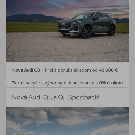
Nová Audi Q3
- široká ponuka s
kladom od
46 900 €
!
Teraz navyše s výhodným financovaním s
0% úrokom
.
Nová Audi Q5 a Q5 Sportback!