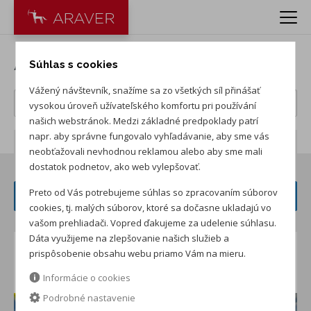
Akcie na Audi vozidlá
Súhlas s cookies
Vážený návštevník, snažíme sa zo všetkých síl přinášať
vysokou úroveň užívateľského komfortu pri používání
našich webstránok. Medzi základné predpoklady patrí
napr. aby správne fungovalo vyhľadávanie, aby sme vás
Počet záznamov:
12
neobťažovali nevhodnou reklamou alebo aby sme mali
dostatok podnetov, ako web vylepšovať.
Preto od Vás potrebujeme súhlas so zpracovaním súborov
FILTER ČLÁNKOV
cookies, tj. malých súborov, ktoré sa dočasne ukladajú vo
vašom prehliadači. Vopred ďakujeme za udelenie súhlasu.
Dáta využijeme na zlepšovanie našich služieb a
Mimoriadna letná ponuka vozidiel
prispôsobenie obsahu webu priamo Vám na mieru.
Audi!
Informácie o cookies
Podrobné nastavenie