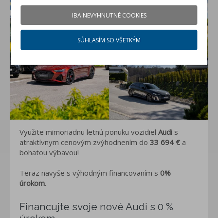
IBA NEVYHNUTNÉ COOKIES
SÚHLASÍM SO VŠETKÝM
Využite mimoriadnu letnú ponuku vozidiel
Audi
s
atraktívnym cenovým zvýhodnením do
33 694 €
a
bohatou výbavou!
Teraz navyše s výhodným financovaním s
0%
úrokom
.
Financujte svoje nové Audi s 0 %