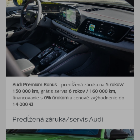
Audi Premium Bonus
- predĺžená záruka
na
5 rokov/
150 000 km,
grátis servis
6 rokov / 160 000 km,
financovanie s
0% úrokom
a cenové zvýhodnenie do
14 000 €!
Predĺžená záruka/servis Audi