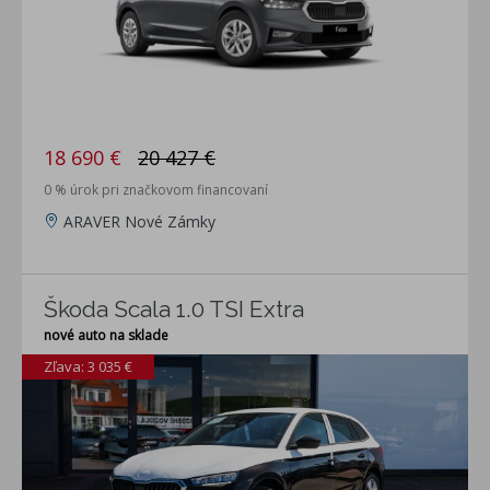
18 690 €
20 427 €
0 % úrok pri značkovom financovaní
ARAVER Nové Zámky
Škoda Scala 1.0 TSI Extra
nové auto na sklade
Zľava: 3 035 €