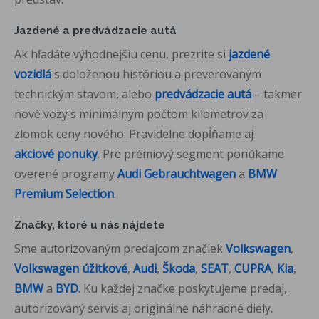
Jazdené a predvádzacie autá
Ak hľadáte výhodnejšiu cenu, prezrite si
jazdené
vozidlá
s doloženou históriou a preverovaným
technickým stavom, alebo
predvádzacie autá
– takmer
nové vozy s minimálnym počtom kilometrov za
zlomok ceny nového. Pravidelne dopĺňame aj
akciové
ponuky
. Pre prémiový segment ponúkame
overené programy
Audi Gebrauchtwagen
a
BMW
Premium Selection
.
Značky, ktoré u nás nájdete
Sme autorizovaným predajcom značiek
Volkswagen
,
Volkswagen úžitkové
,
Audi
,
Škoda
,
SEAT
,
CUPRA
,
Kia
,
BMW
a
BYD
. Ku každej značke poskytujeme predaj,
autorizovaný servis aj originálne náhradné diely.