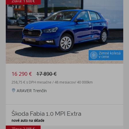
Zľava: 1 600 €
Zimné kolesá
v cene
16 290 €
17 890 €
258,75 € s DPH mesačne / 48 mesiacov/ 40 000km
ARAVER Trenčín
Škoda Fabia 1.0 MPI Extra
nové auto na sklade
Zľava: 2 095 €