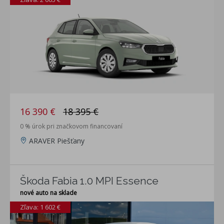
16 390 €
18 395 €
0 % úrok pri značkovom financovaní
ARAVER Piešťany
Škoda Fabia 1.0 MPI Essence
nové auto na sklade
Zľava: 1 602 €