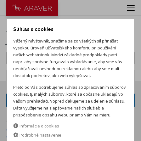
Autá na predaj: nové a
Súhlas s cookies
jazdené vozidlá
Vážený návštevník, snažíme sa zo všetkých síl přinášať
vysokou úroveň užívateľského komfortu pri používání
našich webstránok. Medzi základné predpoklady patrí
napr. aby správne fungovalo vyhľadávanie, aby sme vás
neobťažovali nevhodnou reklamou alebo aby sme mali
dostatok podnetov, ako web vylepšovať.
Počet záznamov:
608
Preto od Vás potrebujeme súhlas so zpracovaním súborov
cookies, tj. malých súborov, ktoré sa dočasne ukladajú vo
FILTER VOZIDIEL
vašom prehliadači. Vopred ďakujeme za udelenie súhlasu.
Dáta využijeme na zlepšovanie našich služieb a
prispôsobenie obsahu webu priamo Vám na mieru.
Zoradiť podľa:
Informácie o cookies
od najnižšej ceny skladom
od najvyššej ceny skladom
Podrobné nastavenie
od najvyššej zľavy
od najnižšej ceny