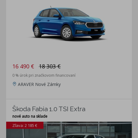
16 490 €
18 303 €
0 % úrok pri značkovom financovaní
ARAVER Nové Zámky
Škoda Fabia 1.0 TSI Extra
nové auto na sklade
Zľava: 2 185 €