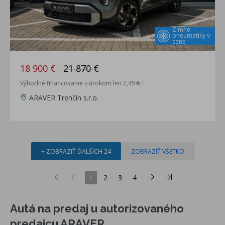
Zimné
pneumatiky v
cene
18 900 €
21 870 €
Výhodné financovanie s úrokom len 2,45% !
ARAVER Trenčín s.r.o.
+ ZOBRAZIŤ ĎALŠÍCH 24
ZOBRAZIŤ VŠETKO
1
2
3
4
Autá na predaj u autorizovaného
predajcu ARAVER