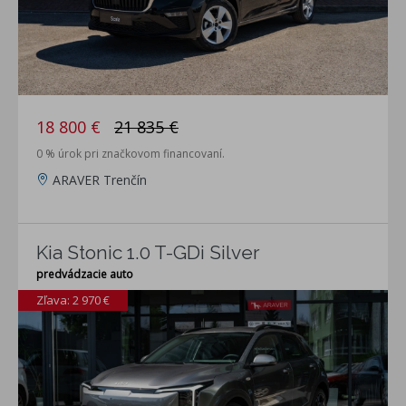
18 800 €
21 835 €
0 % úrok pri značkovom financovaní.
ARAVER Trenčín
Kia Stonic 1.0 T-GDi Silver
predvádzacie auto
Zľava: 2 970 €