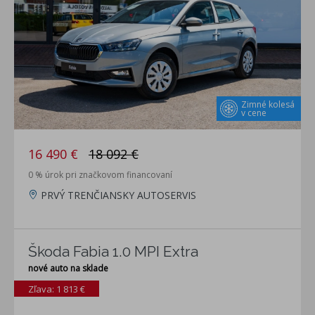
Zimné kolesá
v cene
16 490 €
18 092 €
0 % úrok pri značkovom financovaní
PRVÝ TRENČIANSKY AUTOSERVIS
Škoda Fabia 1.0 MPI Extra
nové auto na sklade
Zľava: 1 813 €