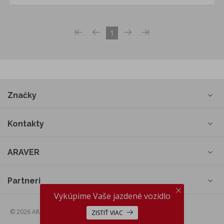
1
Značky
Kontakty
ARAVER
Partneri
Vykúpime Vaše jazdené vozidlo
© 2026 ARAVER a.s., web by
cream
ZISTIŤ VIAC