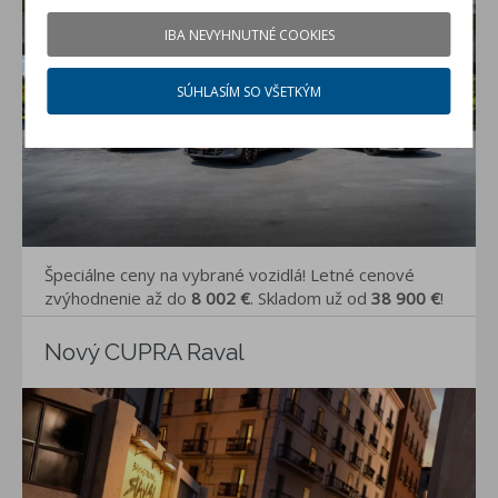
IBA NEVYHNUTNÉ COOKIES
SÚHLASÍM SO VŠETKÝM
Špeciálne ceny na vybrané vozidlá! Letné cenové
zvýhodnenie až do
8 002 €
. Skladom už od
38 900 €
!
Nový CUPRA Raval