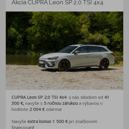
Akcia CUPRA Leon SP 2.0 TSI 4x4
CUPRA
Leon SP 2.0 TSI 4x4
u nás skladom od
41
300 €,
navyše s
5 ročnou zárukou
a výbavou v
hodnote
2 004 €
zdarma!
Navyše
extra bonus 1 500 €
pri značkovom
financovaní!