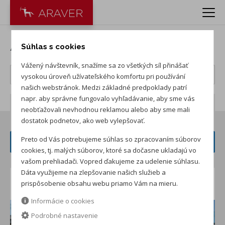
Akcie na CUPRA vozidlá
Súhlas s cookies
Vážený návštevník, snažíme sa zo všetkých síl přinášať
vysokou úroveň užívateľského komfortu pri používání
našich webstránok. Medzi základné predpoklady patrí
napr. aby správne fungovalo vyhľadávanie, aby sme vás
Počet záznamov:
5
neobťažovali nevhodnou reklamou alebo aby sme mali
dostatok podnetov, ako web vylepšovať.
Preto od Vás potrebujeme súhlas so zpracovaním súborov
FILTER ČLÁNKOV
cookies, tj. malých súborov, ktoré sa dočasne ukladajú vo
vašom prehliadači. Vopred ďakujeme za udelenie súhlasu.
Dáta využijeme na zlepšovanie našich služieb a
Letná super ponuka vozidiel CUPRA!
prispôsobenie obsahu webu priamo Vám na mieru.
Informácie o cookies
Podrobné nastavenie