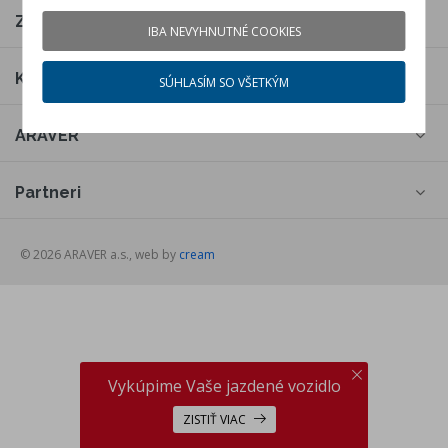
Značky
IBA NEVYHNUTNÉ COOKIES
Kontakty
SÚHLASÍM SO VŠETKÝM
ARAVER
Partneri
© 2026 ARAVER a.s., web by
cream
Vykúpime Vaše jazdené vozidlo
ZISTIŤ VIAC