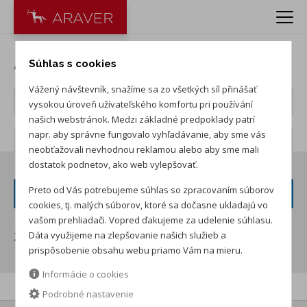
Audi Gebrauchtwagen :plus
Súhlas s cookies
Vážený návštevník, snažíme sa zo všetkých síl přinášať
vysokou úroveň užívateľského komfortu pri používání
našich webstránok. Medzi základné predpoklady patrí
napr. aby správne fungovalo vyhľadávanie, aby sme vás
Počet záznamov:
0
neobťažovali nevhodnou reklamou alebo aby sme mali
dostatok podnetov, ako web vylepšovať.
Preto od Vás potrebujeme súhlas so zpracovaním súborov
FILTER VOZIDIEL
cookies, tj. malých súborov, ktoré sa dočasne ukladajú vo
vašom prehliadači. Vopred ďakujeme za udelenie súhlasu.
Dáta využijeme na zlepšovanie našich služieb a
Žiadne záznamy
prispôsobenie obsahu webu priamo Vám na mieru.
Informácie o cookies
Podrobné nastavenie