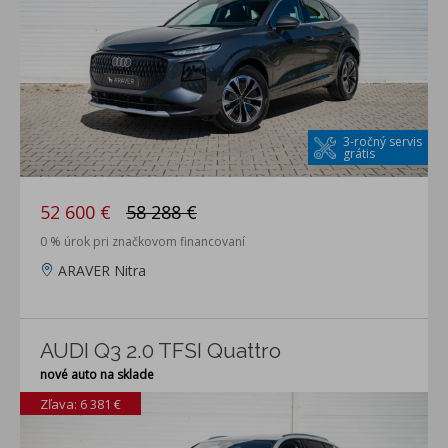
3-ročný servis
grátis
52 600 €
58 288 €
0 % úrok pri značkovom financovaní
ARAVER Nitra
AUDI Q3 2.0 TFSI Quattro
nové auto na sklade
Zľava: 6 381 €