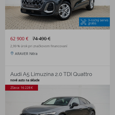
3-ročný servis
grátis
62 900 €
74 490 €
2,99 % úrok pri značkovom financovaní
ARAVER Nitra
Audi A5 Limuzína 2.0 TDI Quattro
nové auto na sklade
Zľava: 16 228 €