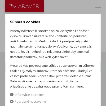
Autá Audi
Súhlas s cookies
Vážený návštevník, snažíme sa zo všetkých síl přinášať
vysokou úroveň užívateľského komfortu pri používání
našich webstránok. Medzi základné predpoklady patrí
napr. aby správne fungovalo vyhľadávanie, aby sme vás
Počet záznamov:
51
neobťažovali nevhodnou reklamou alebo aby sme mali
dostatok podnetov, ako web vylepšovať.
Preto od Vás potrebujeme súhlas so zpracovaním súborov
FILTER VOZIDIEL
cookies, tj. malých súborov, ktoré sa dočasne ukladajú vo
vašom prehliadači. Vopred ďakujeme za udelenie súhlasu.
Dáta využijeme na zlepšovanie našich služieb a
Zoradiť podľa:
prispôsobenie obsahu webu priamo Vám na mieru.
od najnižšej ceny skladom
od najvyššej ceny skladom
od najvyššej zľavy
od najnižšej ceny
Informácie o cookies
Podrobné nastavenie