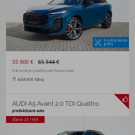
3-ročný servis
grátis
55 900 €
65 344 €
0 % úrok pri značkovom financovaní
ARAVER Nitra
AUDI A5 Avant 2.0 TDI Quattro
predvádzacie auto
Zľava: 23 116 €