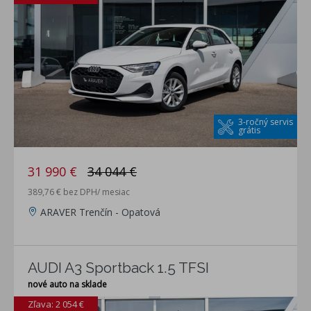
3-ročný servis
grátis
31 990 €
34 044 €
389,76 € bez DPH/ mesiac
ARAVER Trenčín - Opatová
AUDI A3 Sportback 1.5 TFSI
nové auto na sklade
Zľava: 2 054 €