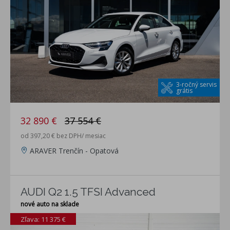
3-ročný servis
grátis
32 890 €
37 554 €
od 397,20 € bez DPH/ mesiac
ARAVER Trenčín - Opatová
AUDI Q2 1.5 TFSI Advanced
nové auto na sklade
Zľava: 11 375 €