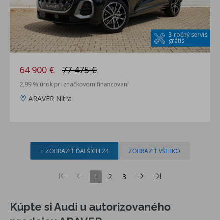
3-ročný servis
grátis
64 900 €
77 475 €
2,99 % úrok pri značkovom financovaní
ARAVER Nitra
+ ZOBRAZIŤ ĎALŠÍCH 24
ZOBRAZIŤ VŠETKO
1
2
3
Kúpte si Audi u autorizovaného