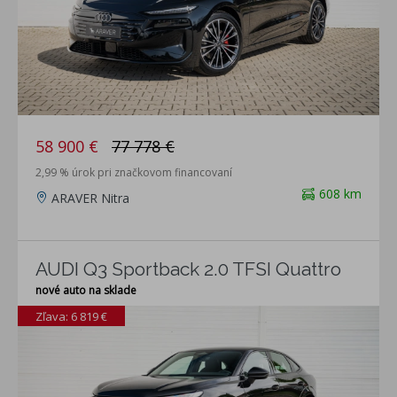
58 900 €
77 778 €
2,99 % úrok pri značkovom financovaní
608 km
ARAVER Nitra
AUDI Q3 Sportback 2.0 TFSI Quattro
nové auto na sklade
Zľava: 6 819 €