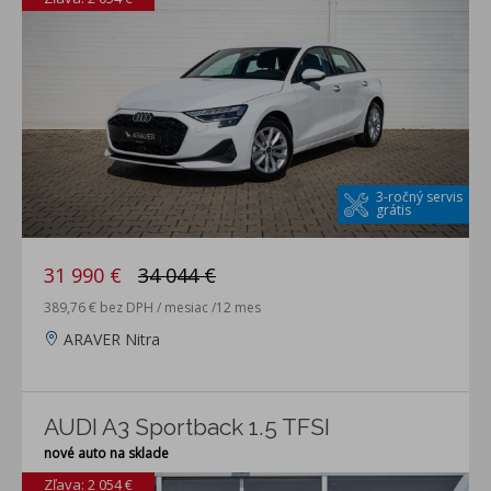
3-ročný servis
grátis
31 990 €
34 044 €
389,76 € bez DPH / mesiac /12 mes
ARAVER Nitra
AUDI A3 Sportback 1.5 TFSI
nové auto na sklade
Zľava: 2 054 €