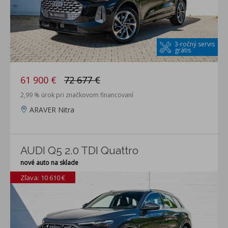
3-ročný servis
grátis
61 900 €
72 677 €
2,99 % úrok pri značkovom financovaní
ARAVER Nitra
AUDI Q5 2.0 TDI Quattro
nové auto na sklade
Zľava: 10 610 €