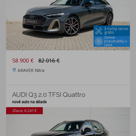
3-ročný servis
grátis
Zimné
pneumatiky v
cene
58 900 €
82 016 €
ARAVER Nitra
AUDI Q3 2.0 TFSI Quattro
nové auto na sklade
Zľava: 6 241 €