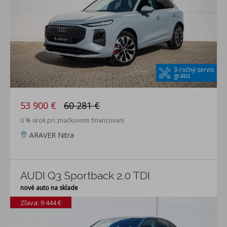
3-ročný servis
grátis
53 900 €
60 281 €
0 % úrok pri značkovom financovaní
ARAVER Nitra
AUDI Q3 Sportback 2.0 TDI
nové auto na sklade
Zľava: 9 444 €