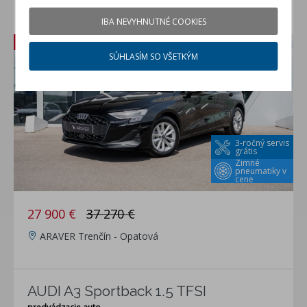
Audi A3 Sportback 1.5 TFSI
IBA NEVYHNUTNÉ COOKIES
predvádzacie auto
Zľava: 9 370 €
SÚHLASÍM SO VŠETKÝM
3-ročný servis
grátis
Zimné
pneumatiky v
cene
27 900 €
37 270 €
ARAVER Trenčín - Opatová
AUDI A3 Sportback 1.5 TFSI