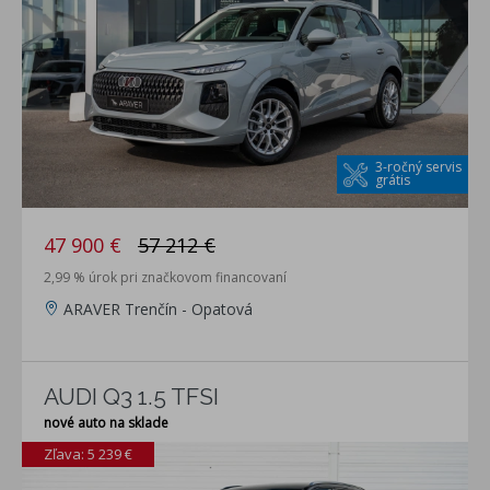
3-ročný servis
grátis
47 900 €
57 212 €
2,99 % úrok pri značkovom financovaní
ARAVER Trenčín - Opatová
AUDI Q3 1.5 TFSI
nové auto na sklade
Zľava: 5 239 €