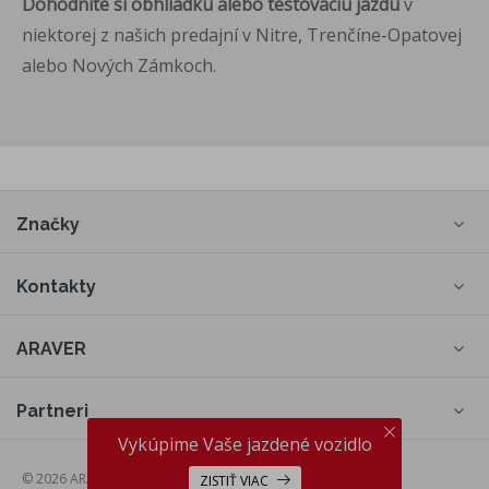
Dohodnite si obhliadku alebo testovaciu jazdu
v
niektorej z našich predajní v Nitre, Trenčíne-Opatovej
alebo Nových Zámkoch.
Značky
Kontakty
ARAVER
Partneri
Vykúpime Vaše jazdené vozidlo
© 2026 ARAVER a.s., web by
cream
ZISTIŤ VIAC