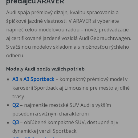
predajcu ARAVER
Audi spája prémiový dizajn, kvalitu spracovania a
špičkové jazdné vlastnosti. V ARAVER si vyberiete
naprieč celou modelovou radou – nové, predvádzacie
aj certifikované jazdené vozidlá Audi Gebrauchtwagen.
S väčšinou modelov skladom a s možnosťou rýchleho
odberu.
Modely Audi podľa vašich potrieb
A3
a
A3 Sportback
– kompaktný prémiový model v
karosérii Sportback aj Limousine pre mesto aj dlhé
trasy.
Q2
– najmenšie mestské SUV Audi s vyšším
posedom a svižným charakterom.
Q3
– obľúbené kompaktné SUV, dostupné aj v
dynamickej verzii Sportback.