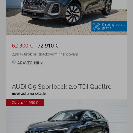
3-ročný servis
grátis
62 300 €
72 910 €
2,99 % úrok pri značkovom financovaní
ARAVER Nitra
AUDI Q5 Sportback 2.0 TDI Quattro
nové auto na sklade
Zľava: 11 590 €