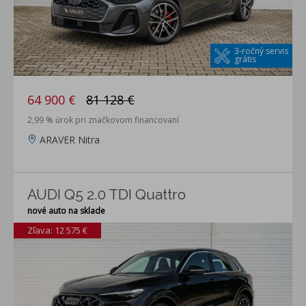
3-ročný servis
grátis
64 900 €
81 128 €
2,99 % úrok pri značkovom financovaní
ARAVER Nitra
AUDI Q5 2.0 TDI Quattro
nové auto na sklade
Zľava: 12 575 €