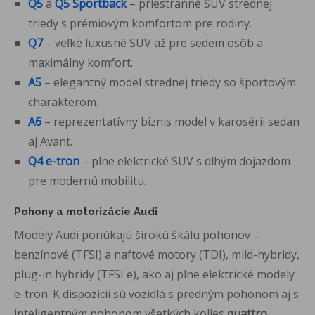
Q5
a
Q5 Sportback
– priestranné SUV strednej
triedy s prémiovým komfortom pre rodiny.
Q7
– veľké luxusné SUV až pre sedem osôb a
maximálny komfort.
A5
– elegantný model strednej triedy so športovým
charakterom.
A6
– reprezentatívny biznis model v karosérii sedan
aj Avant.
Q4 e-tron
– plne elektrické SUV s dlhým dojazdom
pre modernú mobilitu.
Pohony a motorizácie Audi
Modely Audi ponúkajú širokú škálu pohonov –
benzínové (TFSI) a naftové motory (TDI), mild-hybridy,
plug-in hybridy (TFSI e), ako aj plne elektrické modely
e-tron. K dispozícii sú vozidlá s predným pohonom aj s
inteligentným pohonom všetkých kolies
quattro
,