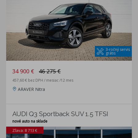
3-ročný servis
grátis
34 900 €
46 275 €
457,60 € bez DPH / mesiac /12 mes
ARAVER Nitra
AUDI Q3 Sportback SUV 1.5 TFSI
nové auto na sklade
Zľava: 8 713 €