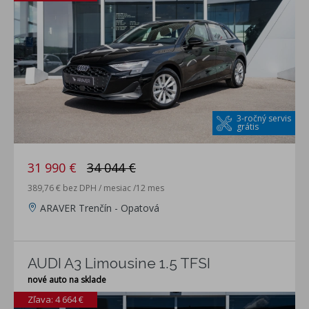
3-ročný servis
grátis
31 990 €
34 044 €
389,76 € bez DPH / mesiac /12 mes
ARAVER Trenčín - Opatová
AUDI A3 Limousine 1.5 TFSI
nové auto na sklade
Zľava: 4 664 €