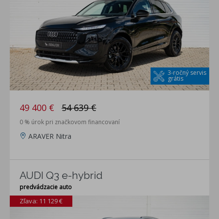
3-ročný servis
grátis
49 400 €
54 639 €
0 % úrok pri značkovom financovaní
ARAVER Nitra
AUDI Q3 e-hybrid
predvádzacie auto
Zľava: 11 129 €