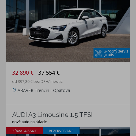
3-ročný servis
grátis
32 890 €
37 554 €
od 397,20 € bez DPH/ mesiac
ARAVER Trenčín - Opatová
AUDI A3 Limousine 1.5 TFSI
nové auto na sklade
Zľava: 4 664 €
REZERVOVANÉ