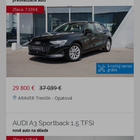
predvádzacie auto
Zľava: 7 239 €
3-ročný servis
grátis
29 800 €
37 039 €
ARAVER Trenčín - Opatová
AUDI A3 Sportback 1.5 TFSI
nové auto na sklade
Zľava: 2 054 €