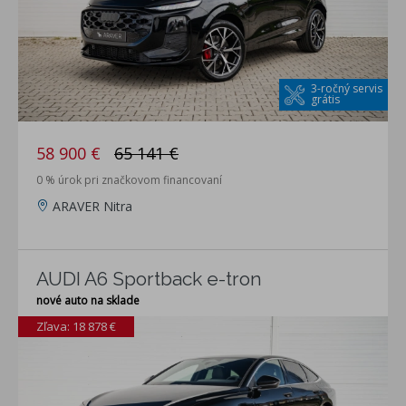
3-ročný servis
grátis
58 900 €
65 141 €
0 % úrok pri značkovom financovaní
ARAVER Nitra
AUDI A6 Sportback e-tron
nové auto na sklade
Zľava: 18 878 €