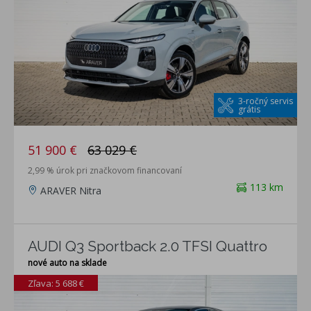
3-ročný servis
grátis
51 900 €
63 029 €
2,99 % úrok pri značkovom financovaní
113 km
ARAVER Nitra
AUDI Q3 Sportback 2.0 TFSI Quattro
nové auto na sklade
Zľava: 5 688 €