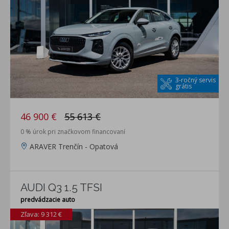
3-ročný servis
grátis
46 900 €
55 613 €
0 % úrok pri značkovom financovaní
ARAVER Trenčín - Opatová
AUDI Q3 1.5 TFSI
predvádzacie auto
Zľava: 9 312 €