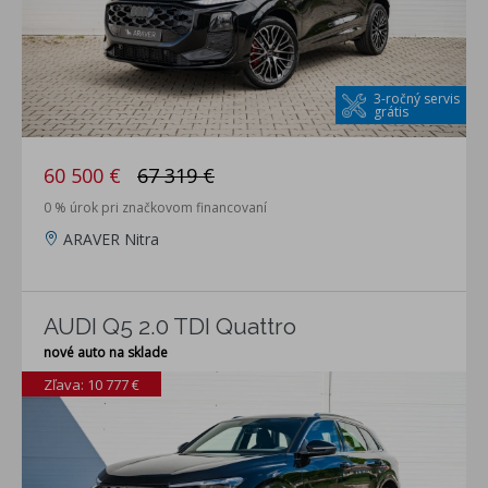
3-ročný servis
grátis
60 500 €
67 319 €
0 % úrok pri značkovom financovaní
ARAVER Nitra
AUDI Q5 2.0 TDI Quattro
nové auto na sklade
Zľava: 10 777 €