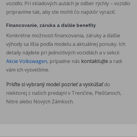
vozidlo. Pri skladových autách je
odber rýchly – vozidlo
pripravíme tak,
aby ste mohli čo najskôr vyraziť.
Financovanie, záruka a ďalšie
benefity
Konkrétne možnosti
financovania, záruky a ďalšie
výhody sa
líšia podľa modelu a
aktuálnej ponuky. Ich
detaily nájdete
pri jednotlivých
vozidlách a v sekcii
Akcie Volkswagen
, prípadne nás
kontaktujte
a radi
vám ich
vysvetlíme.
Príďte si vybraný model pozrieť a vyskúšať
do
niektorej z našich
predajní v Trenčíne, Piešťanoch,
Nitre
alebo Nových Zámkoch.