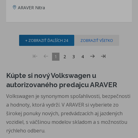
ARAVER Nitra
+ ZOBRAZIŤ ĎALŠÍCH 24
ZOBRAZIŤ VŠETKO
1
2
3
4
Kúpte si nový Volkswagen u
autorizovaného predajcu ARAVER
Volkswagen je synonymom spoľahlivosti, bezpečnosti
a hodnoty, ktorá vydrží. V ARAVER si vyberiete zo
širokej ponuky nových, predvádzacích aj jazdených
vozidiel, s väčšinou modelov skladom a s možnosťou
rýchleho odberu.