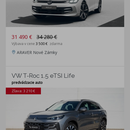
31 490 €
34 280 €
Výbava v cene
3 500 €
zdarma
ARAVER Nové Zámky
VW T-Roc 1.5 eTSI Life
predvádzacie auto
Zľava: 3 210 €