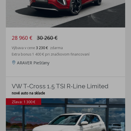
28 960 €
30 260 €
Výbava v cene
3 230 €
zdarma
Extra bonus 1 400 € pri značkovom financovaní
ARAVER Piešťany
VW T-Cross 1.5 TSI R-Line Limited
nové auto na sklade
Zľava: 1 300 €