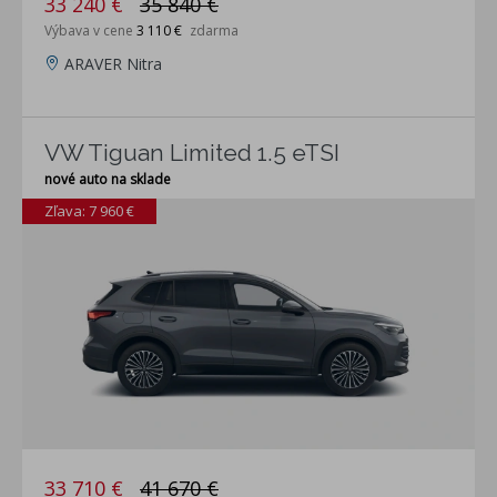
33 240 €
35 840 €
Výbava v cene
3 110 €
zdarma
ARAVER Nitra
VW Tiguan Limited 1.5 eTSI
nové auto na sklade
Zľava: 7 960 €
33 710 €
41 670 €