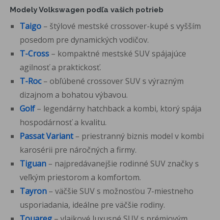
Modely Volkswagen podľa vašich potrieb
Taigo
– štýlové mestské crossover-kupé s vyšším
posedom pre dynamických vodičov.
T-Cross
– kompaktné mestské SUV spájajúce
agilnosť a praktickosť.
T-Roc
– obľúbené crossover SUV s výrazným
dizajnom a bohatou výbavou.
Golf
– legendárny hatchback a kombi, ktorý spája
hospodárnosť a kvalitu.
Passat
Variant
– priestranný biznis model v kombi
karosérii pre náročných a firmy.
Tiguan
– najpredávanejšie rodinné SUV značky s
veľkým priestorom a komfortom.
Tayron
– väčšie SUV s možnosťou 7-miestneho
usporiadania, ideálne pre väčšie rodiny.
Touareg
– vlajkové luxusné SUV s prémiovým