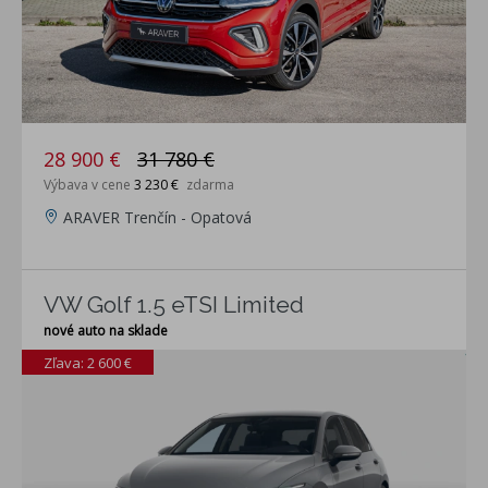
28 900 €
31 780 €
Výbava v cene
3 230 €
zdarma
ARAVER Trenčín - Opatová
VW Golf 1.5 eTSI Limited
nové auto na sklade
Zľava: 2 600 €