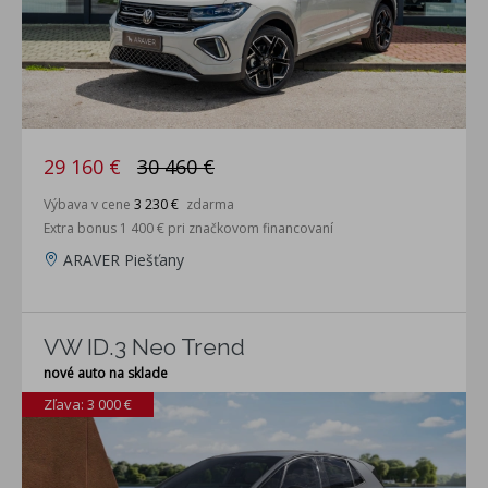
29 160 €
30 460 €
Výbava v cene
3 230 €
zdarma
Extra bonus 1 400 € pri značkovom financovaní
ARAVER Piešťany
VW ID.3 Neo Trend
nové auto na sklade
Zľava: 3 000 €