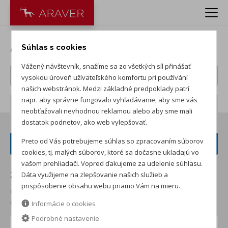
Autá Volkswagen
Súhlas s cookies
Vážený návštevník, snažíme sa zo všetkých síl přinášať
vysokou úroveň užívateľského komfortu pri používání
našich webstránok. Medzi základné predpoklady patrí
napr. aby správne fungovalo vyhľadávanie, aby sme vás
Počet záznamov:
181
neobťažovali nevhodnou reklamou alebo aby sme mali
dostatok podnetov, ako web vylepšovať.
Preto od Vás potrebujeme súhlas so zpracovaním súborov
FILTER VOZIDIEL
cookies, tj. malých súborov, ktoré sa dočasne ukladajú vo
vašom prehliadači. Vopred ďakujeme za udelenie súhlasu.
Dáta využijeme na zlepšovanie našich služieb a
Zoradiť podľa:
prispôsobenie obsahu webu priamo Vám na mieru.
od najnižšej ceny skladom
od najvyššej ceny skladom
od najvyššej zľavy
od najnižšej ceny
Informácie o cookies
Podrobné nastavenie