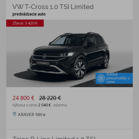
VW T-Cross 1.0 TSI Limited
predvádzacie auto
Zľava: 3 420 €
Zimné
pneumatiky v
cene
24 800 €
28 220 €
Výbava v cene
2 040 €
zdarma
ARAVER Nitra