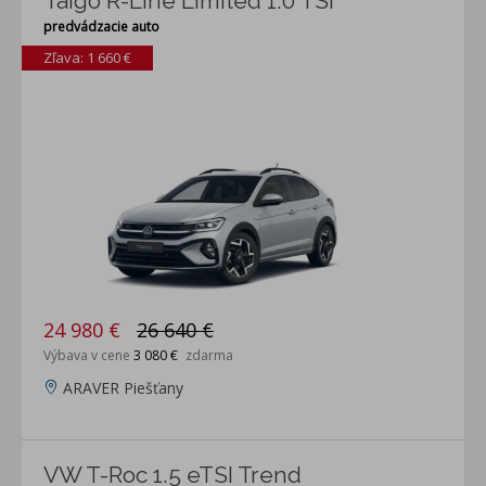
Taigo R-Line Limited 1.0 TSI
predvádzacie auto
Zľava: 1 660 €
24 980 €
26 640 €
Výbava v cene
3 080 €
zdarma
ARAVER Piešťany
VW T-Roc 1.5 eTSI Trend