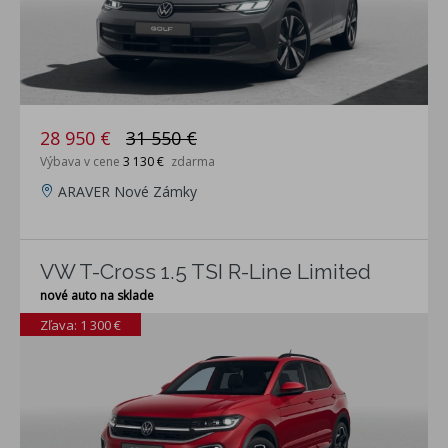
28 950 €
31 550 €
Výbava v cene
3 130 €
zdarma
ARAVER Nové Zámky
VW T-Cross 1.5 TSI R-Line Limited
nové auto na sklade
Zľava: 1 300 €