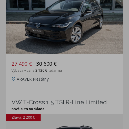
27 490 €
30 600 €
Výbava v cene
3 130 €
zdarma
ARAVER Piešťany
VW T-Cross 1.5 TSI R-Line Limited
nové auto na sklade
Zľava: 2 200 €