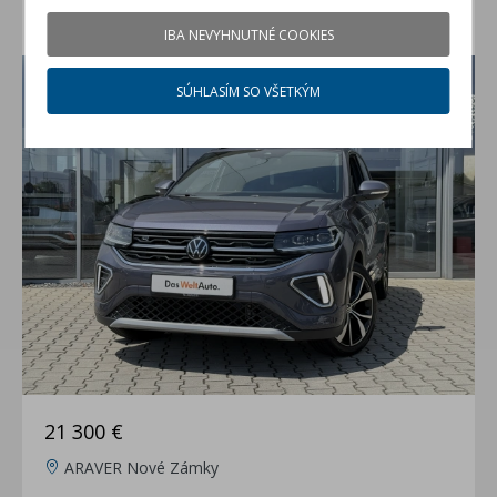
VW T-Cross 1.0 TSI R-Line Limited
IBA NEVYHNUTNÉ COOKIES
jazdené auto (rok 2025, 19700 km)
SÚHLASÍM SO VŠETKÝM
21 300 €
ARAVER Nové Zámky