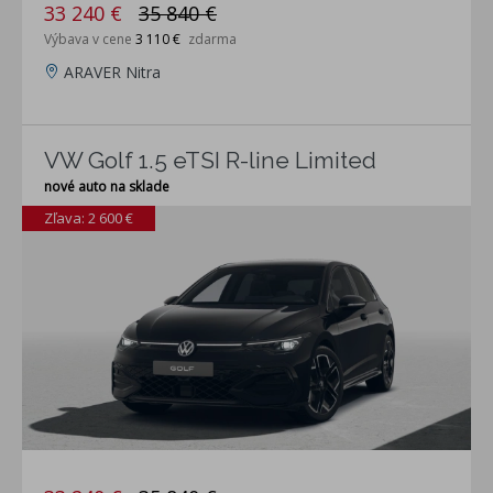
33 240 €
35 840 €
Výbava v cene
3 110 €
zdarma
ARAVER Nitra
VW Golf 1.5 eTSI R-line Limited
nové auto na sklade
Zľava: 2 600 €