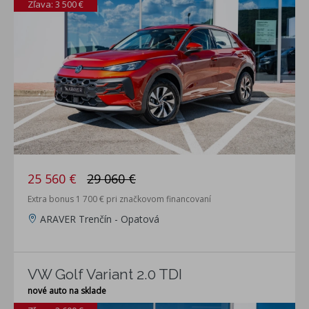
Zľava: 3 500 €
25 560 €
29 060 €
Extra bonus 1 700 € pri značkovom financovaní
ARAVER Trenčín - Opatová
VW Golf Variant 2.0 TDI
nové auto na sklade