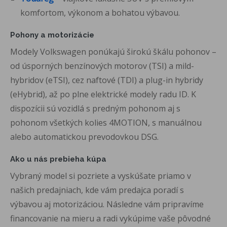
komfortom, výkonom a bohatou výbavou.
Pohony a motorizácie
Modely Volkswagen ponúkajú širokú škálu pohonov –
od úsporných benzínových motorov (TSI) a mild-
hybridov (eTSI), cez naftové (TDI) a plug-in hybridy
(eHybrid), až po plne elektrické modely radu ID. K
dispozícii sú vozidlá s predným pohonom aj s
pohonom všetkých kolies 4MOTION, s manuálnou
alebo automatickou prevodovkou DSG.
Ako u nás prebieha kúpa
Vybraný model si pozriete a vyskúšate priamo v
našich predajniach, kde vám predajca poradí s
výbavou aj motorizáciou. Následne vám pripravíme
financovanie na mieru a radi vykúpime vaše pôvodné