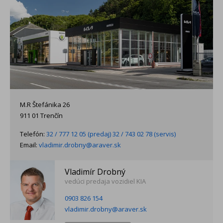
M.R Štefánika 26
911 01 Trenčín
Telefón:
32 / 777 12 05 (predaj) 32 / 743 02 78 (servis)
Email:
vladimir.drobny@araver.sk
Vladimír Drobný
vedúci predaja vozidiel KIA
0903 826 154
vladimir.drobny@araver.sk