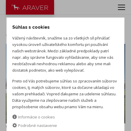
Fleetové riešenia KIA
Súhlas s cookies
Vydané
:
30. 7. 2026
Vážený návštevník, snažíme sa zo všetkých síl přinášať
vysokou úroveň užívateľského komfortu pri používání
našich webstránok. Medzi základné predpoklady patrí
napr. aby správne fungovalo vyhľadávanie, aby sme vás
neobťažovali nevhodnou reklamou alebo aby sme mali
dostatok podnetov, ako web vylepšovať.
Preto od Vás potrebujeme súhlas so zpracovaním súborov
cookies, tj. malých súborov, ktoré sa dočasne ukladajú vo
vašom prehliadači. Vopred ďakujeme za udelenie súhlasu.
Dáta využijeme na zlepšovanie našich služieb a
prispôsobenie obsahu webu priamo Vám na mieru.
Informácie o cookies
Podrobné nastavenie
Vážení zákazníci,