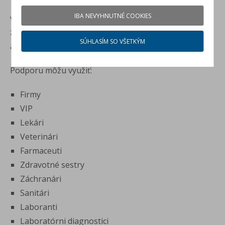
IBA NEVYHNUTNÉ COOKIES
využite aktuálne Fleetové akcie a získajte cenové
zvýhodnenie až do výšky
17,5%
pri odbere jedného
SÚHLASÍM SO VŠETKÝM
alebo viacerých vozidiel.
Podporu môžu využiť:
Firmy
VIP
Lekári
Veterinári
Farmaceuti
Zdravotné sestry
Záchranári
Sanitári
Laboranti
Laboratórni diagnostici