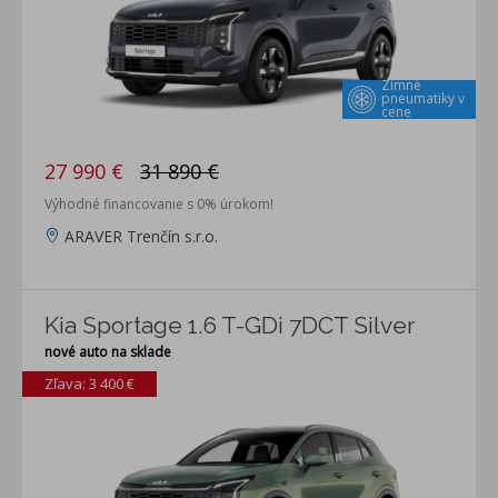
Zimné
pneumatiky v
cene
27 990 €
31 890 €
Výhodné financovanie s 0% úrokom!
ARAVER Trenčín s.r.o.
Kia Sportage 1.6 T-GDi 7DCT Silver
nové auto na sklade
Zľava: 3 400 €