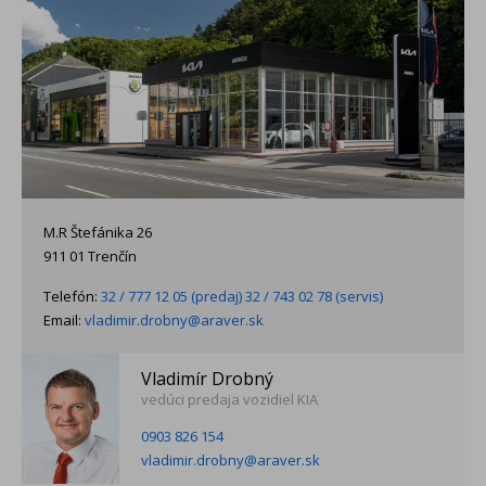
M.R Štefánika 26
911 01 Trenčín
Telefón:
32 / 777 12 05 (predaj) 32 / 743 02 78 (servis)
Email:
vladimir.drobny@araver.sk
Vladimír Drobný
vedúci predaja vozidiel KIA
0903 826 154
vladimir.drobny@araver.sk