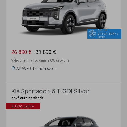
Zimné
pneumatiky v
cene
26 890 €
31 890 €
Výhodné financovanie s 0% úrokom!
ARAVER Trenčín s.r.o.
Kia Sportage 1.6 T-GDi Silver
nové auto na sklade
Zľava: 3 900 €