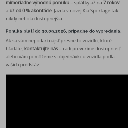
mimoriadne výhodnú ponuku
– splátky až na
7 rokov
a
už od 0 % akontácie
. Jazda v novej Kia Sportage tak
nikdy nebola dostupnejšia.
Ponuka platí do 30.09.2026, prípadne do vypredania.
Ak sa vám nepodarí nájsť presne to vozidlo, ktoré
hľadáte,
kontaktujte nás
– radi preveríme dostupnosť
alebo vám pomôžeme s objednávkou vozidla podľa
vašich predstáv.