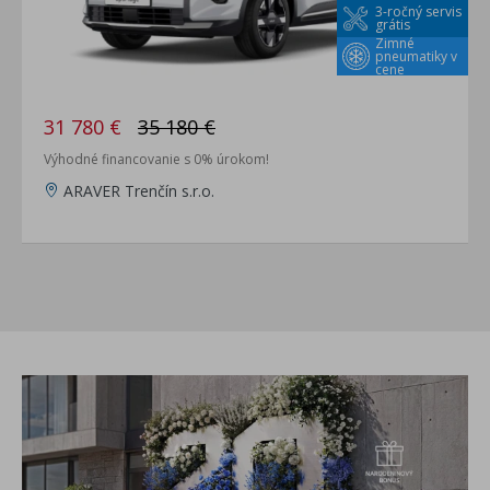
3-ročný servis
grátis
Zimné
pneumatiky v
cene
31 780 €
35 180 €
Výhodné financovanie s 0% úrokom!
ARAVER Trenčín s.r.o.