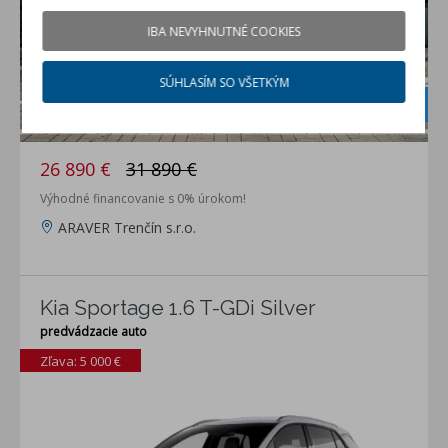
IBA NEVYHNUTNÉ COOKIES
SÚHLASÍM SO VŠETKÝM
Zimné
pneumatiky v
cene
26 890 €
31 890 €
Výhodné financovanie s 0% úrokom!
ARAVER Trenčín s.r.o.
Kia Sportage 1.6 T-GDi Silver
predvádzacie auto
Zľava: 5 000 €