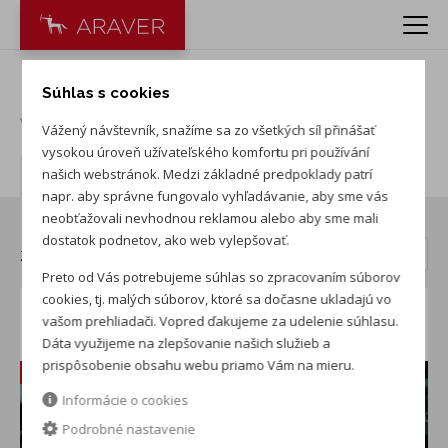
Nová KIA Sportage
Súhlas s cookies
Vydané
:
30. 7. 2026
Vážený návštevník, snažíme sa zo všetkých síl přinášať
vysokou úroveň užívateľského komfortu pri používání
Autá v akcii
našich webstránok. Medzi základné predpoklady patrí
napr. aby správne fungovalo vyhľadávanie, aby sme vás
neobťažovali nevhodnou reklamou alebo aby sme mali
dostatok podnetov, ako web vylepšovať.
Zoradiť:
Preto od Vás potrebujeme súhlas so zpracovaním súborov
cookies, tj. malých súborov, ktoré sa dočasne ukladajú vo
Kia Sportage 1.6 T-GDi Silver
vašom prehliadači. Vopred ďakujeme za udelenie súhlasu.
Dáta využijeme na zlepšovanie našich služieb a
predvádzacie auto
prispôsobenie obsahu webu priamo Vám na mieru.
Zľava: 5 000 €
Informácie o cookies
Podrobné nastavenie