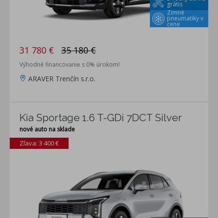
grátis
Zimné
pneumatiky v
cene
31 780 €
35 180 €
Výhodné financovanie s 0% úrokom!
ARAVER Trenčín s.r.o.
Kia Sportage 1.6 T-GDi 7DCT Silver
nové auto na sklade
Zľava: 3 400 €