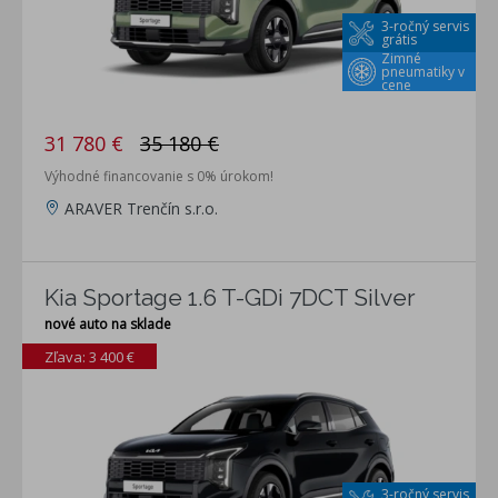
3-ročný servis
grátis
Zimné
pneumatiky v
cene
31 780 €
35 180 €
Výhodné financovanie s 0% úrokom!
ARAVER Trenčín s.r.o.
Kia Sportage 1.6 T-GDi 7DCT Silver
nové auto na sklade
Zľava: 3 400 €
3-ročný servis