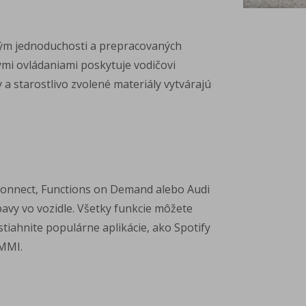
lným jednoduchosti a prepracovaných
vými ovládaniami poskytuje vodičovi
 a starostlivo zvolené materiály vytvárajú
i connect, Functions on Demand alebo Audi
bavy vo vozidle. Všetky funkcie môžete
tiahnite populárne aplikácie, ako Spotify
 MMI.