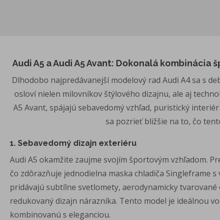
Audi A5 a Audi A5 Avant: Dokonalá kombinácia š
Dlhodobo najpredávanejší modelový rad Audi A4 sa s deb
osloví nielen milovníkov štýlového dizajnu, ale aj tech
A5 Avant, spájajú sebavedomý vzhľad, puristický interiér
sa pozrieť bližšie na to, čo te
1. Sebavedomý dizajn exteriéru
Audi A5 okamžite zaujme svojím športovým vzhľadom. Pre
čo zdôrazňuje jednodielna maska chladiča Singleframe s
pridávajú subtílne svetlomety, aerodynamicky tvarované 
redukovaný dizajn nárazníka. Tento model je ideálnou voľ
kombinovanú s eleganciou.