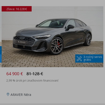
Zľava: 16 228 €
s
3-ročný servis
grátis
64 900 €
81 128 €
2,99 % úrok pri značkovom financovaní
ARAVER Nitra