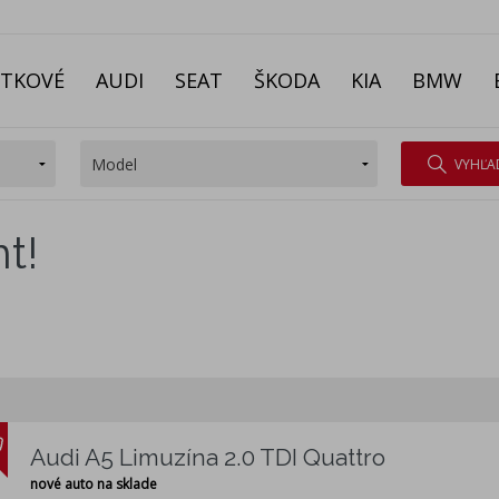
ITKOVÉ
AUDI
SEAT
ŠKODA
KIA
BMW
VYHĽA
t!
Audi A5 Limuzína 2.0 TDI Quattro
nové auto na sklade