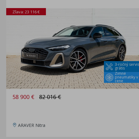
Zľava: 23 116 €
3-ročný servi
grátis
Zimné
pneumatiky v
cene
58 900 €
82 016 €
ARAVER Nitra