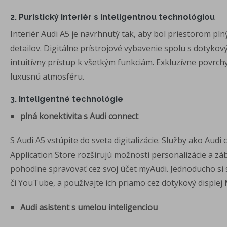
2. Puristický interiér s inteligentnou technológiou
Interiér Audi A5 je navrhnutý tak, aby bol priestorom p
detailov. Digitálne prístrojové vybavenie spolu s dotyko
intuitívny prístup k všetkým funkciám. Exkluzívne povrchy
luxusnú atmosféru.
3. I
nteligentné technológie
plná konektivita s Audi connect
S Audi A5 vstúpite do sveta digitalizácie. Služby ako Aud
Application Store rozširujú možnosti personalizácie a zá
pohodlne spravovať cez svoj účet myAudi. Jednoducho si s
či YouTube, a používajte ich priamo cez dotykový displej
Audi asistent s umelou inteligenciou