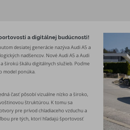
portovosti a digitálnej budúcnosti!
utom desiatej generácie nazýva Audi A5 a
nologických nadšencov. Nové Audi A5 a Audi
 a širokú škálu digitálnych služieb. Poďme
nto model ponúka.
dná časť pôsobí vizuálne nízko a široko,
 voštinovou štruktúrou. K tomu sa
otvory pre prívod chladiaceho vzduchu a
bou pre tých, ktorí hľadajú športovosť