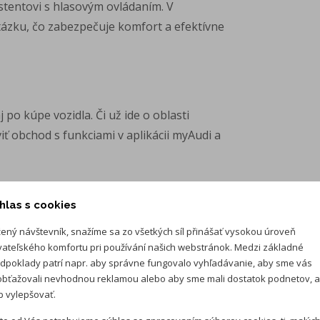
istentovi s hlasovým ovládaním. V
ázku, čo zabezpečuje komfort a efektívne
o kúpe vozidla. Či už ide o oblasti
iť obchod s funkciami v aplikácii myAudi a
hlas s cookies
i TFSI a TDI. Niektoré verzie sú
EV plus) a legendárnym pohonom quattro,
ený návštevník, snažíme sa zo všetkých síl přinášať vysokou úroveň
vateľského komfortu pri používání našich webstránok. Medzi základné
 teréne.
dpoklady patrí napr. aby správne fungovalo vyhľadávanie, aby sme vás
bťažovali nevhodnou reklamou alebo aby sme mali dostatok podnetov, 
 vylepšovať.
iky vozidla na diaľku Audi sleduje stav