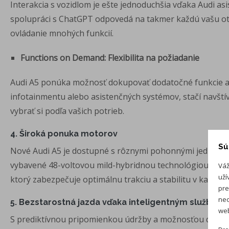
Interakcia s vozidlom je ešte jednoduchšia vďaka Audi as
spolupráci s ChatGPT odpovedá na takmer každú vašu ot
ovládanie mnohých funkcií.
Functions on Demand: Flexibilita na požiadanie
Audi A5 ponúka možnosť dokupovať dodatočné funkcie aj p
infotainmentu alebo asistenčných systémov, stačí navštív
vybrať si podľa vašich potrieb.
4. Široká ponuka motorov
Sú
Nové Audi A5 je dostupné s rôznymi pohonnými jednotkam
vybavené 48-voltovou mild-hybridnou technológiou (MH
Váž
uží
ktorý zabezpečuje optimálnu trakciu a stabilitu v každom
pre
neo
5. Bezstarostná jazda vďaka inteligentným službám
web
S prediktívnou pripomienkou údržby a možnosťou diagnost