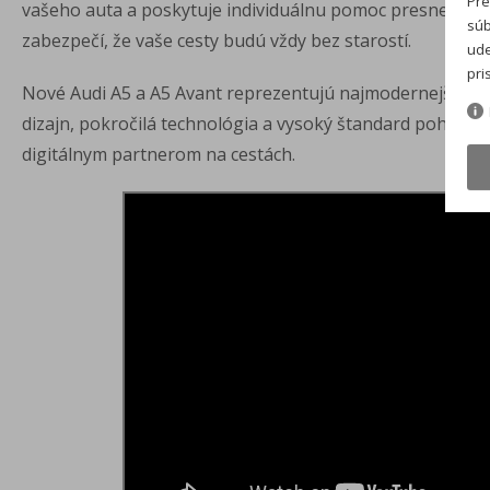
Pre
vašeho auta a poskytuje individuálnu pomoc presne vtedy
súb
zabezpečí, že vaše cesty budú vždy bez starostí.
ude
pri
Nové Audi A5 a A5 Avant reprezentujú najmodernejší príst
dizajn, pokročilá technológia a vysoký štandard pohodlia.
digitálnym partnerom na cestách.