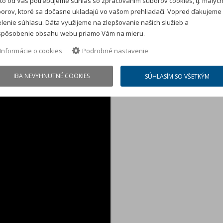
to od Vás potrebujeme súhlas so zpracovaním súborov cookies, tj. malýc
, keď ju potrebujete. Takýto prístup
orov, ktoré sa dočasne ukladajú vo vašom prehliadači. Vopred ďakujeme
lenie súhlasu. Dáta využijeme na zlepšovanie našich služieb a
spôsobenie obsahu webu priamo Vám na mieru.
up k mobilite, kde sa spája špičkový
Informácie o cookies
Podrobné nastavenie
 Tento model nie je len vozidlom, ale
IBA NEVYHNUTNÉ COOKIES
SÚHLASÍM SO VŠETKÝM