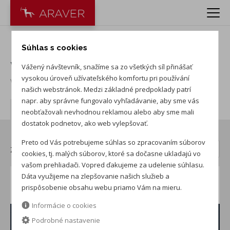
Predaj a výkup jazdených
Súhlas s cookies
vozidiel!
Vážený návštevník, snažíme sa zo všetkých síl přinášať
vysokou úroveň užívateľského komfortu pri používání
Vydané
:
11. 5. 2026
našich webstránok. Medzi základné predpoklady patrí
napr. aby správne fungovalo vyhľadávanie, aby sme vás
Autá v akcii
neobťažovali nevhodnou reklamou alebo aby sme mali
dostatok podnetov, ako web vylepšovať.
Preto od Vás potrebujeme súhlas so zpracovaním súborov
Zoradiť:
cookies, tj. malých súborov, ktoré sa dočasne ukladajú vo
vašom prehliadači. Vopred ďakujeme za udelenie súhlasu.
Dáta využijeme na zlepšovanie našich služieb a
Škoda Rapid 1.2 TSI
prispôsobenie obsahu webu priamo Vám na mieru.
jazdené auto (rok 2015, 158147 km)
Informácie o cookies
Podrobné nastavenie