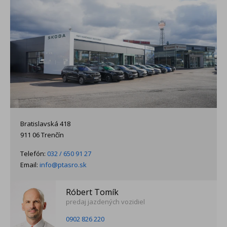
Bratislavská 418
911 06 Trenčín
Telefón:
032 / 650 91 27
Email:
info@ptasro.sk
Róbert Tomík
predaj jazdených vozidiel
0902 826 220