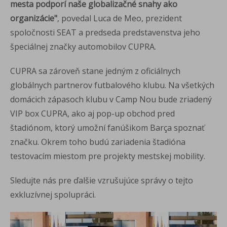
mesta podporí naše globalizačné snahy ako
organizácie"
, povedal Luca de Meo, prezident
spoločnosti SEAT a predseda predstavenstva jeho
špeciálnej značky automobilov CUPRA.
CUPRA sa zároveň stane jedným z oficiálnych
globálnych partnerov futbalového klubu. Na všetkých
domácich zápasoch klubu v Camp Nou bude zriadený
VIP box CUPRA, ako aj pop-up obchod pred
štadiónom, ktorý umožní fanúšikom Barça spoznať
značku. Okrem toho budú zariadenia štadióna
testovacím miestom pre projekty mestskej mobility.
Sledujte nás pre ďalšie vzrušujúce správy o tejto
exkluzívnej spolupráci.