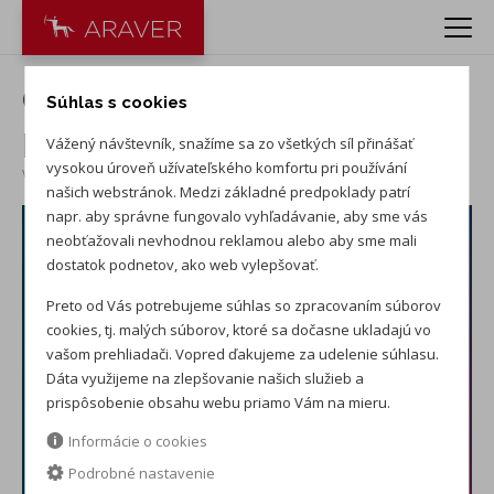
Oficiálny automobilový
Súhlas s cookies
partner OF FC Barcelony
Vážený návštevník, snažíme sa zo všetkých síl přinášať
vysokou úroveň užívateľského komfortu pri používání
Vydané
:
20. 10. 2019
našich webstránok. Medzi základné predpoklady patrí
napr. aby správne fungovalo vyhľadávanie, aby sme vás
neobťažovali nevhodnou reklamou alebo aby sme mali
dostatok podnetov, ako web vylepšovať.
Preto od Vás potrebujeme súhlas so zpracovaním súborov
cookies, tj. malých súborov, ktoré sa dočasne ukladajú vo
vašom prehliadači. Vopred ďakujeme za udelenie súhlasu.
Dáta využijeme na zlepšovanie našich služieb a
prispôsobenie obsahu webu priamo Vám na mieru.
Informácie o cookies
Podrobné nastavenie