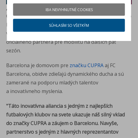
„CUPRA sa spája s FC Barcelona na nasledujúcich päť sezón.“
IBA NEVYHNUTNÉ COOKIES
Oddanosť značky CUPRA športu a inováciám ju v tento
historický moment prinieslo na futbalové ihrisko,
SÚHLASÍM SO VŠETKÝM
v partnerstve s domácim futbalovým klubom, ako
oficiálneho partnera pre mobilitu na ďalších päť
sezón.
Barcelona je domovom pre
značku CUPRA
aj FC
Barcelona, obidve zdieľajú dynamického ducha a sú
zamerané na podporu mladých talentov
a inovatívneho myslenia.
"Táto inovatívna aliancia s jedným z najlepších
futbalových klubov na svete ukazuje náš silný vklad
do značky CUPRA a záujem o Barcelonu. Navyše,
partnerstvo s jedným z hlavných reprezentantov