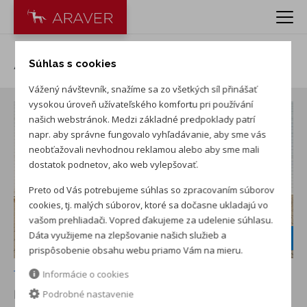
AUDI Q5 2.0 TDI Quattro
Súhlas s cookies
Vážený návštevník, snažíme sa zo všetkých síl přinášať
vysokou úroveň užívateľského komfortu pri používání
našich webstránok. Medzi základné predpoklady patrí
napr. aby správne fungovalo vyhľadávanie, aby sme vás
neobťažovali nevhodnou reklamou alebo aby sme mali
dostatok podnetov, ako web vylepšovať.
Preto od Vás potrebujeme súhlas so zpracovaním súborov
cookies, tj. malých súborov, ktoré sa dočasne ukladajú vo
vašom prehliadači. Vopred ďakujeme za udelenie súhlasu.
3-ročný servis
Dáta využijeme na zlepšovanie našich služieb a
grátis
prispôsobenie obsahu webu priamo Vám na mieru.
+ ďalších 21
Informácie o cookies
NOVÉ AUTO NA SKLADE
v ARAVER Nitra
Podrobné nastavenie