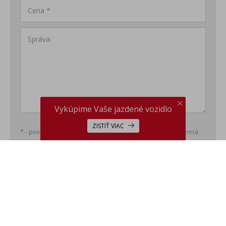
Cena *
Správa:
Vykúpime Vaše jazdené vozidlo
ZISTIŤ VIAC
* - povinná položka; ** - minimálne jedna položka povinná
This site is protected by reCAPTCHA and the Google
Privacy
Policy
and
Terms of Service
apply.
ODOSLAŤ