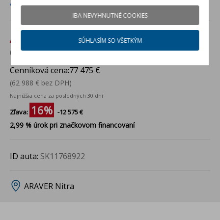
Viac info
IBA NEVYHNUTNÉ COOKIES
Akciová cena:
64 900 €
SÚHLASÍM SO VŠETKÝM
(52 764 € bez DPH)
Cenníková cena:
77 475 €
(62 988 € bez DPH)
Najnižšia cena za posledných 30 dní
16%
Zľava:
-12 575 €
2,99 % úrok pri značkovom financovaní
ID auta:
SK11768922
ARAVER Nitra