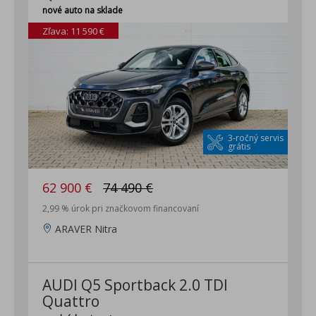
nové auto na sklade
Zľava: 11 590 €
3-ročný servis
grátis
62 900 €
74 490 €
2,99 % úrok pri značkovom financovaní
ARAVER Nitra
AUDI Q5 Sportback 2.0 TDI
Quattro