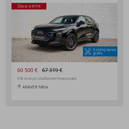
Zľava: 6 819 €
3-ročný servis
grátis
60 500 €
67 319 €
0 % úrok pri značkovom financovaní
ARAVER Nitra