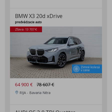
BMW X3 20d xDrive
predvádzacie auto
Zľava: 13 707 €
Zimné kolesá
v cene
64 900 €
78 607 €
RIJA - Bavaria Nitra