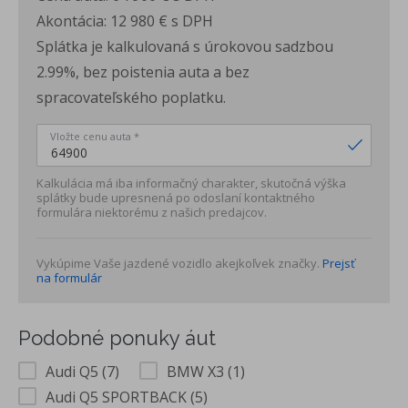
Akontácia:
12 980 €
s DPH
Splátka je kalkulovaná s úrokovou sadzbou
2.99%, bez poistenia auta a bez
spracovateľského poplatku.
Vložte cenu auta *
Kalkulácia má iba informačný charakter, skutočná výška
splátky bude upresnená po odoslaní kontaktného
formulára niektorému z našich predajcov.
Vykúpime Vaše jazdené vozidlo akejkoľvek značky.
Prejsť
na formulár
Podobné ponuky áut
Audi Q5 (7)
BMW X3 (1)
Audi Q5 SPORTBACK (5)