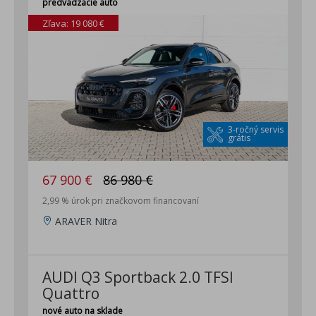
predvádzacie auto
Zľava: 19 080 €
3-ročný servis
grátis
67 900 €
86 980 €
2,99 % úrok pri značkovom financovaní
ARAVER Nitra
AUDI Q3 Sportback 2.0 TFSI
Quattro
nové auto na sklade