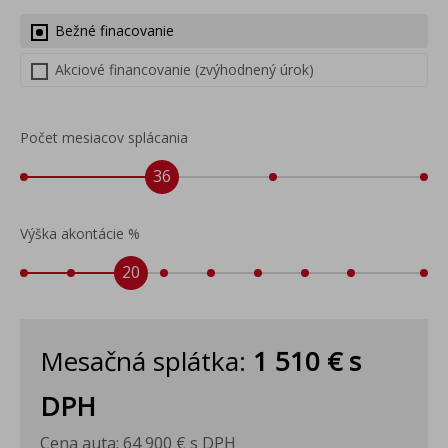
Bežné finacovanie
Akciové financovanie (zvýhodnený úrok)
Počet mesiacov splácania
36
Výška akontácie %
20
Mesačná splátka:
1 510 €
s
DPH
Cena auta:
64 900 €
s DPH