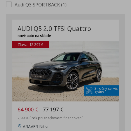
Audi Q3 SPORTBACK (1)
AUDI Q5 2.0 TFSI Quattro
nové auto na sklade
Zľava: 12 297 €
3-ročný servis
grátis
64 900 €
77 197 €
2,99 % úrok pri značkovom financovaní
ARAVER Nitra