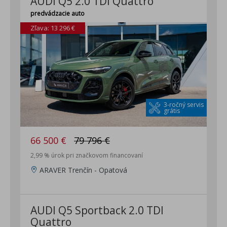
AUDI Q5 2.0 TDI Quattro
predvádzacie auto
Zľava: 13 296 €
3-ročný servis
grátis
66 500 €
79 796 €
2,99 % úrok pri značkovom financovaní
ARAVER Trenčín - Opatová
AUDI Q5 Sportback 2.0 TDI
Quattro