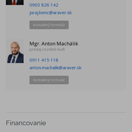
0903 826 142
juraj.benc@araver.sk
Kontaktný formulár
Mgr. Anton Machálik
predaj vozidiel Audi
0911 415 118
anton.machalik@araver.sk
Kontaktný formulár
Financovanie