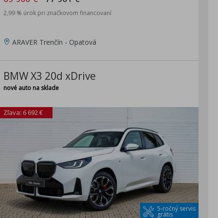
2,99 % úrok pri značkovom financovaní
ARAVER Trenčín - Opatová
BMW X3 20d xDrive
nové auto na sklade
Zľava: 6 692 €
5-ročný servis
grátis