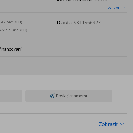
Zatvorit
ID auta:
SK11566323
29 € bez DPH)
6 835 € bez DPH)
ní
financovaní
Poslať známemu
Zobraziť