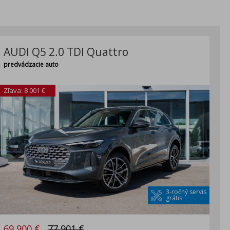
AUDI Q5 2.0 TDI Quattro
predvádzacie auto
Zľava: 8 001 €
3-ročný servis
grátis
69 900 €
77 901 €