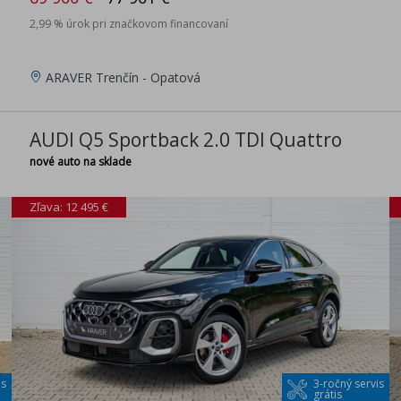
2,99 % úrok pri značkovom financovaní
ARAVER Trenčín - Opatová
AUDI Q5 Sportback 2.0 TDI Quattro
nové auto na sklade
Zľava: 12 495 €
is
3-ročný servis
grátis