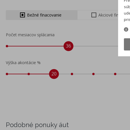
Pre
súb
ude
Bežné finacovanie
Akciové financo
pri
Počet mesiacov splácania
36
Výška akontácie %
20
Podobné ponuky áut