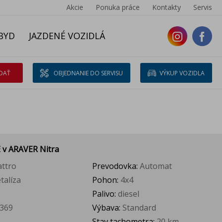
Akcie
Ponuka práce
Kontakty
Servis
BYD
JAZDENÉ VOZIDLÁ
DAŤ
OBJEDNANIE DO SERVISU
VÝKUP VOZIDLA
E
v ARAVER Nitra
attro
Prevodovka:
Automat
talíza
Pohon:
4x4
Palivo:
diesel
369
Výbava:
Standard
Stav tachometra:
20 km