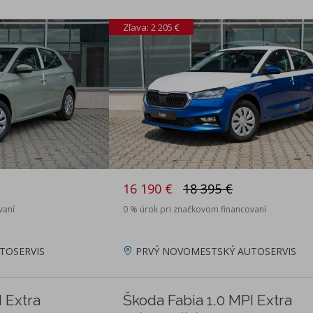
Zľava: 2 205 €
16 190 €
18 395 €
vaní
0 % úrok pri značkovom financovaní
TOSERVIS
PRVÝ NOVOMESTSKÝ AUTOSERVIS
 Extra
Škoda Fabia 1.0 MPI Extra