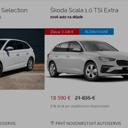
I Selection
Škoda Scala 1.0 TSI Extra
)
nové auto na sklade
Zľava: 3 245 €
REZERVOVANÉ
18 590 €
21 835 €
0 % úrok pri značkovom financovaní.
OSERVIS
PRVÝ NOVOMESTSKÝ AUTOSERVIS