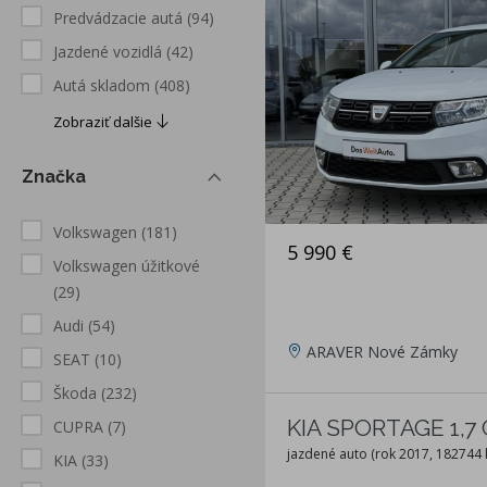
Predvádzacie autá
(94)
Jazdené vozidlá
(42)
Autá skladom
(408)
Zobraziť dalšie
Značka
Volkswagen
(181)
5 990 €
Volkswagen úžitkové
(29)
Audi
(54)
ARAVER Nové Zámky
SEAT
(10)
Škoda
(232)
KIA SPORTAGE 1,7 
CUPRA
(7)
jazdené auto (rok 2017, 182744
KIA
(33)