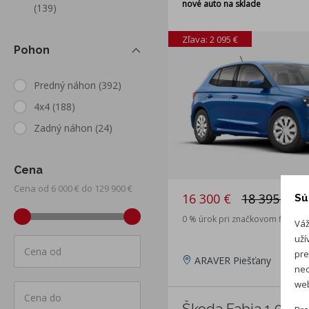
nové auto na sklade
(139)
Zľava: 2 095 €
Pohon
Predný náhon
(392)
4x4
(188)
Zadný náhon
(24)
Cena
Cena od 6 000 € do 129 900 €
16 300 €
18 395 €
Sú
0 % úrok pri značkovom financo
Váž
uží
Cena od
pre
ARAVER Piešťany
neo
web
Cena do
Škoda Fabia 1.0 M