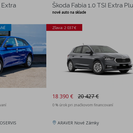
 Extra
Škoda Fabia 1.0 TSI Extra Pl
nové auto na sklade
Zľava: 2 037 €
ANÉ
18 390 €
20 427 €
vaní
0 % úrok pri značkovom financovaní
OSERVIS
ARAVER Nové Zámky