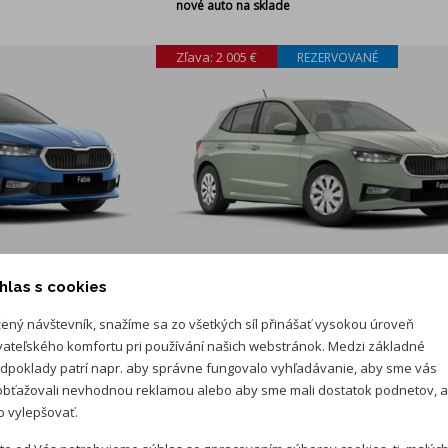
nové auto na sklade
Zľava: 2 005 €
REZERVOVANÉ
16 390 €
18 395 €
hlas s cookies
vaní
0 % úrok pri značkovom financovaní
ený návštevník, snažíme sa zo všetkých síl přinášať vysokou úroveň
vateľského komfortu pri používání našich webstránok. Medzi základné
dpoklady patrí napr. aby správne fungovalo vyhľadávanie, aby sme vás
ARAVER Piešťany
bťažovali nevhodnou reklamou alebo aby sme mali dostatok podnetov, 
 vylepšovať.
PI Essence
Škoda Fabia 1.0 TSI Extra