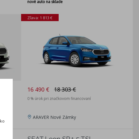
nové auto na sklade
Zľava: 1 813 €
16 490 €
18 303 €
0 % úrok pri značkovom financovaní
ARAVER Nové Zámky
ako
SEAT Leon SP 1.5 TSI