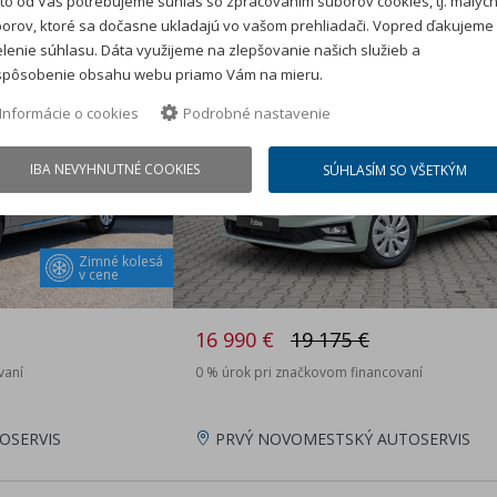
to od Vás potrebujeme súhlas so zpracovaním súborov cookies, tj. malýc
orov, ktoré sa dočasne ukladajú vo vašom prehliadači. Vopred ďakujeme
nové auto na sklade
lenie súhlasu. Dáta využijeme na zlepšovanie našich služieb a
spôsobenie obsahu webu priamo Vám na mieru.
Zľava: 2 185 €
REZERVOVANÉ
Informácie o cookies
Podrobné nastavenie
IBA NEVYHNUTNÉ COOKIES
SÚHLASÍM SO VŠETKÝM
Zimné kolesá
v cene
16 990 €
19 175 €
vaní
0 % úrok pri značkovom financovaní
OSERVIS
PRVÝ NOVOMESTSKÝ AUTOSERVIS