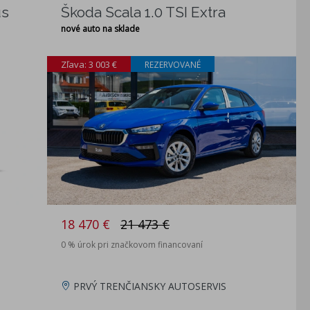
us
Škoda Scala 1.0 TSI Extra
nové auto na sklade
Zľava: 3 003 €
REZERVOVANÉ
18 470 €
21 473 €
0 % úrok pri značkovom financovaní
PRVÝ TRENČIANSKY AUTOSERVIS