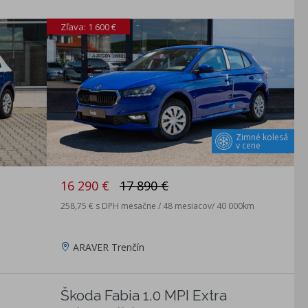
Zľava: 1 600 €
Zimné kolesá
v cene
16 290 €
17 890 €
258,75 € s DPH mesačne / 48 mesiacov/ 40 000km
ARAVER Trenčín
Škoda Fabia 1.0 MPI Extra