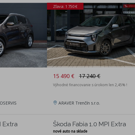
Zľava: 1 750 €
15 490 €
17 240 €
Výhodné financovanie s úrokom len 2,45% !
OSERVIS
ARAVER Trenčín s.r.o.
 Extra
Škoda Fabia 1.0 MPI Extra
nové auto na sklade