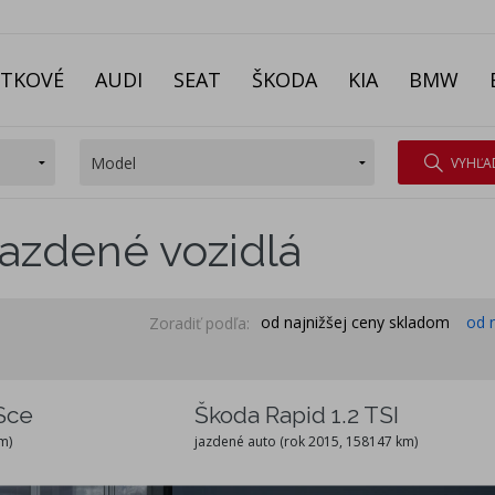
ITKOVÉ
AUDI
SEAT
ŠKODA
KIA
BMW
VYHĽA
jazdené vozidlá
od najnižšej ceny skladom
od 
Zoradiť podľa:
Sce
Škoda Rapid 1.2 TSI
m)
jazdené auto (rok 2015, 158147 km)