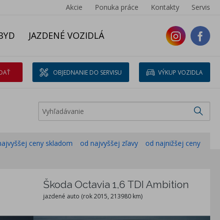
Akcie
Ponuka práce
Kontakty
Servis
BYD
JAZDENÉ VOZIDLÁ
DAŤ
OBJEDNANIE DO SERVISU
VÝKUP VOZIDLA
najvyššej ceny skladom
od najvyššej zľavy
od najnižšej ceny
Škoda Octavia 1,6 TDI Ambition
jazdené auto (rok 2015, 213980 km)