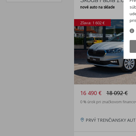
Pre
súb
nové auto na sklade
ude
pri
Zľava: 1 602 €
16 490 €
18 092 €
0 % úrok pri značkovom financo
PRVÝ TRENČIANSKY AUT