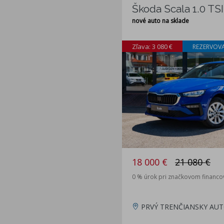
Škoda Scala 1.0 TSI
nové auto na sklade
Zľava: 3 080 €
REZERVOV
18 000 €
21 080 €
0 % úrok pri značkovom financo
PRVÝ TRENČIANSKY AUT