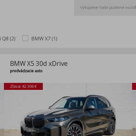
Vykúpime Vaše jazdené vozidl
 Q8 (2)
BMW X7 (1)
BMW X5 30d xDrive
predvádzacie auto
Zľava: 42 306 €