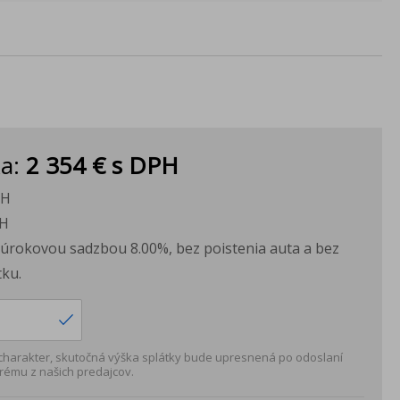
ka:
2 354 €
s DPH
PH
H
s úrokovou sadzbou 8.00%, bez poistenia auta a bez
ku.
 charakter, skutočná výška splátky bude upresnená po odoslaní
rému z našich predajcov.