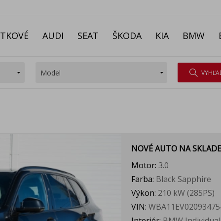
ITKOVÉ
AUDI
SEAT
ŠKODA
KIA
BMW
VYHĽA
NOVÉ AUTO NA SKLAD
Motor:
3.0
Farba:
Black Sapphire
Výkon:
210 kW (285PS)
VIN:
WBA11EV02093475
Interiér:
BMW Individual