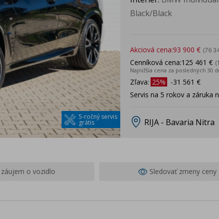
Black/Black
Akciová cena:
93 900 €
(76 3
Cenníková cena:
125 461 €
(
Najnižšia cena za posledných 30 d
Zľava:
25%
-31 561 €
Servis na 5 rokov a záruka 
5-ročný servis
RIJA - Bavaria Nitra
grátis
záujem o vozidlo
Sledovať zmeny ceny