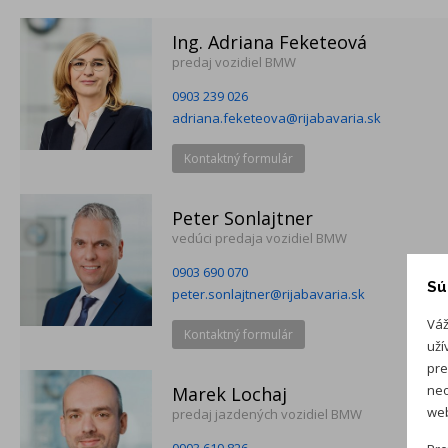
Ing. Adriana Feketeová
predaj vozidiel BMW
0903 239 026
adriana.feketeova@rijabavaria.sk
Kontaktný formulár
Peter Sonlajtner
vedúci predaja vozidiel BMW
0903 690 070
Sú
peter.sonlajtner@rijabavaria.sk
Váž
Kontaktný formulár
uží
pre
neo
Marek Lochaj
web
predaj jazdených vozidiel BMW
0903 619 826