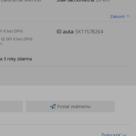
Zatvorit
ID auta:
SK11578264
41 € bez DPH)
102 001 € bez DPH)
ní
na 3 roky zdarma
Poslať známemu
Zobraziť