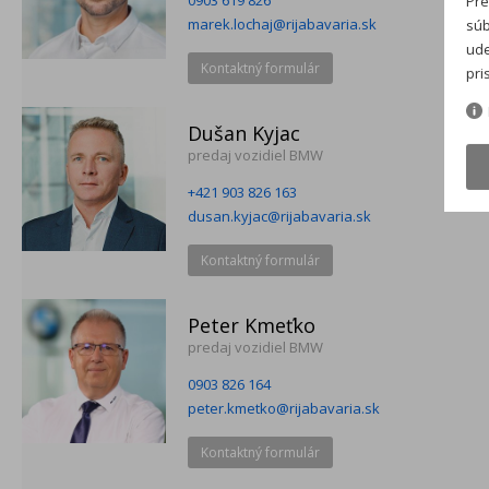
Pre
marek.lochaj@rijabavaria.sk
súb
ude
Kontaktný formulár
pri
Dušan Kyjac
predaj vozidiel BMW
+421 903 826 163
dusan.kyjac@rijabavaria.sk
Kontaktný formulár
Peter Kmeťko
predaj vozidiel BMW
0903 826 164
peter.kmetko@rijabavaria.sk
Kontaktný formulár