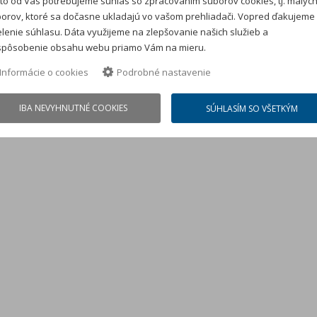
to od Vás potrebujeme súhlas so zpracovaním súborov cookies, tj. malýc
orov, ktoré sa dočasne ukladajú vo vašom prehliadači. Vopred ďakujeme
lenie súhlasu. Dáta využijeme na zlepšovanie našich služieb a
spôsobenie obsahu webu priamo Vám na mieru.
Informácie o cookies
Podrobné nastavenie
IBA NEVYHNUTNÉ COOKIES
SÚHLASÍM SO VŠETKÝM