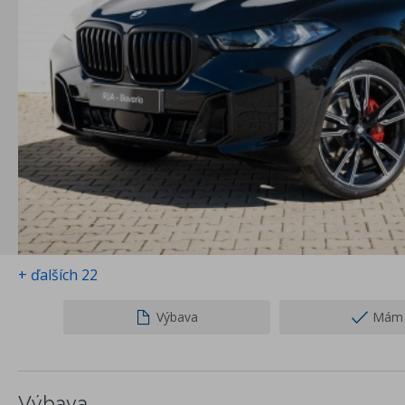
+ ďalších 22
Výbava
Mám 
Výbava