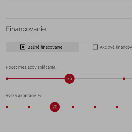
Financovanie
Bežné finacovanie
Akciové financo
Počet mesiacov splácania
36
Výška akontácie %
20