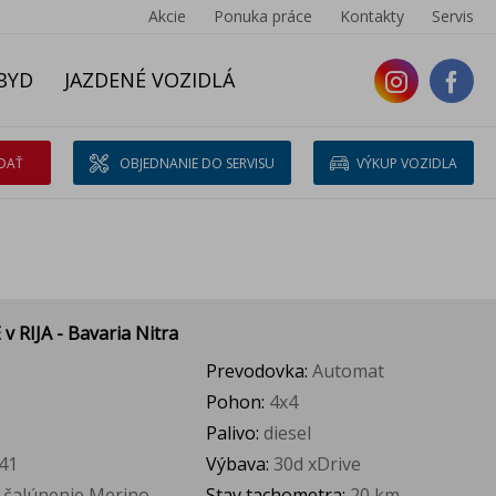
Akcie
Ponuka práce
Kontakty
Servis
BYD
JAZDENÉ VOZIDLÁ
DAŤ
OBJEDNANIE DO SERVISU
VÝKUP VOZIDLA
E
v RIJA - Bavaria Nitra
Prevodovka:
Automat
Pohon:
4x4
Palivo:
diesel
41
Výbava:
30d xDrive
 čalúnenie Merino
Stav tachometra:
20 km