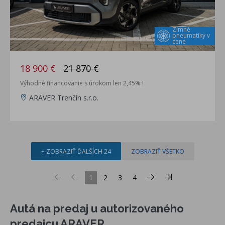
Zimné
pneumatiky v
cene
18 900 €
21 870 €
Výhodné financovanie s úrokom len 2,45% !
ARAVER Trenčín s.r.o.
+ ZOBRAZIŤ ĎALŠÍCH 24
ZOBRAZIŤ VŠETKO
1
2
3
4
Autá na predaj u autorizovaného
predajcu ARAVER