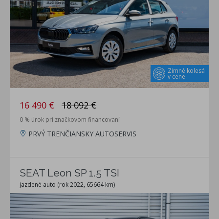
Zimné kolesá
v cene
16 490 €
18 092 €
0 % úrok pri značkovom financovaní
PRVÝ TRENČIANSKY AUTOSERVIS
SEAT Leon SP 1.5 TSI
jazdené auto (rok 2022, 65664 km)