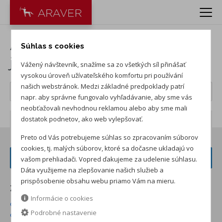
Autá na predaj: nové a
Súhlas s cookies
jazdené vozidlá
Vážený návštevník, snažíme sa zo všetkých síl přinášať
vysokou úroveň užívateľského komfortu pri používání
našich webstránok. Medzi základné predpoklady patrí
napr. aby správne fungovalo vyhľadávanie, aby sme vás
neobťažovali nevhodnou reklamou alebo aby sme mali
dostatok podnetov, ako web vylepšovať.
Počet záznamov:
622
Preto od Vás potrebujeme súhlas so zpracovaním súborov
cookies, tj. malých súborov, ktoré sa dočasne ukladajú vo
FILTER VOZIDIEL
vašom prehliadači. Vopred ďakujeme za udelenie súhlasu.
Dáta využijeme na zlepšovanie našich služieb a
prispôsobenie obsahu webu priamo Vám na mieru.
Zoradiť podľa:
Informácie o cookies
od najnižšej ceny skladom
od najvyššej ceny skladom
Podrobné nastavenie
od najvyššej zľavy
od najnižšej ceny