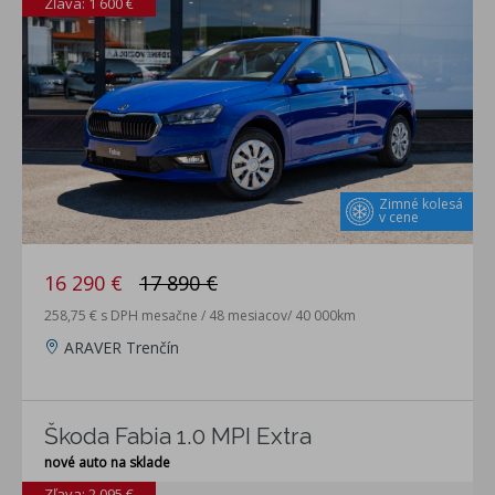
Zľava: 1 600 €
Zimné kolesá
v cene
16 290 €
17 890 €
258,75 € s DPH mesačne / 48 mesiacov/ 40 000km
ARAVER Trenčín
Škoda Fabia 1.0 MPI Extra
nové auto na sklade
Zľava: 2 095 €