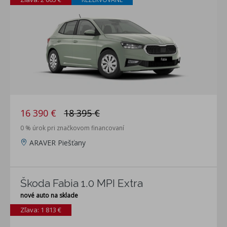
16 390 €
18 395 €
0 % úrok pri značkovom financovaní
ARAVER Piešťany
Škoda Fabia 1.0 MPI Extra
nové auto na sklade
Zľava: 1 813 €