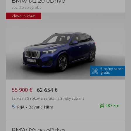
BMW iX1 20 eDrive
vozidlo vo výrobe
Zľava: 6 754 €
5-ročný servis
grátis
55 900 €
62 654 €
Servis na 5 rokov a záruka na 3 roky zdarma
487 km
RIJA - Bavaria Nitra
BMW iX1 20 eDrive