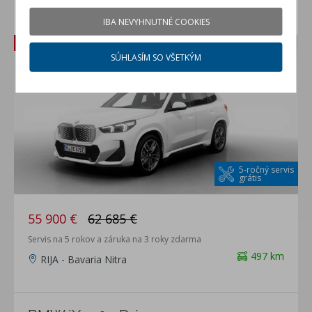
BMW iX1 20 eDrive
IBA NEVYHNUTNÉ COOKIES
vozidlo vo výrobe
Zľava: 6 785 €
SÚHLASÍM SO VŠETKÝM
5-ročný servis
grátis
55 900 €
62 685 €
Servis na 5 rokov a záruka na 3 roky zdarma
497 km
RIJA - Bavaria Nitra