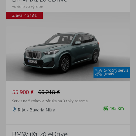
vozidlo vo výrobe
Zľava: 4 318 €
5-ročný servis
grátis
55 900 €
60 218 €
Servis na 5 rokov a záruka na 3 roky zdarma
493 km
RIJA - Bavaria Nitra
BMW iX1 20 eDrive