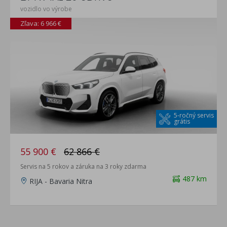
vozidlo vo výrobe
Zľava: 6 966 €
5-ročný servis
grátis
55 900 €
62 866 €
Servis na 5 rokov a záruka na 3 roky zdarma
487 km
RIJA - Bavaria Nitra