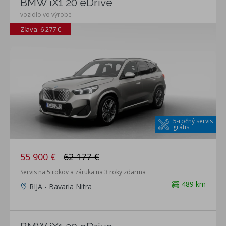
BMW iX1 20 eDrive
vozidlo vo výrobe
Zľava: 6 277 €
5-ročný servis
grátis
55 900 €
62 177 €
Servis na 5 rokov a záruka na 3 roky zdarma
489 km
RIJA - Bavaria Nitra