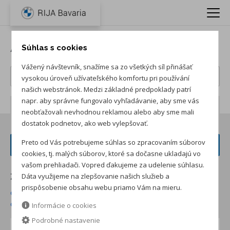
Autá BMW IX1
Súhlas s cookies
Vážený návštevník, snažíme sa zo všetkých síl přinášať
vysokou úroveň užívateľského komfortu pri používání
našich webstránok. Medzi základné predpoklady patrí
napr. aby správne fungovalo vyhľadávanie, aby sme vás
Počet záznamov:
5
neobťažovali nevhodnou reklamou alebo aby sme mali
dostatok podnetov, ako web vylepšovať.
Preto od Vás potrebujeme súhlas so zpracovaním súborov
FILTER VOZIDIEL
cookies, tj. malých súborov, ktoré sa dočasne ukladajú vo
vašom prehliadači. Vopred ďakujeme za udelenie súhlasu.
Dáta využijeme na zlepšovanie našich služieb a
Zoradiť podľa:
prispôsobenie obsahu webu priamo Vám na mieru.
od najnižšej ceny skladom
od najvyššej ceny skladom
od najvyššej zľavy
od najnižšej ceny
Informácie o cookies
Podrobné nastavenie