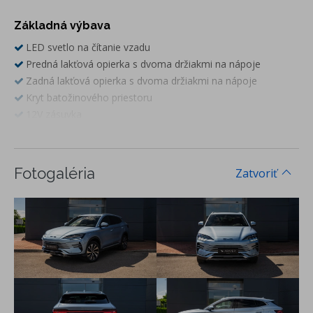
Základná výbava
LED svetlo na čítanie vzadu
Predná lakťová opierka s dvoma držiakmi na nápoje
Zadná lakťová opierka s dvoma držiakmi na nápoje
Kryt batožinového priestoru
12V zásuvka
Kabínový vzduchový filter PM 2,5 so systémom čistenia
vzduchu
12,3" TFT full LCD prístrojový panel
Fotogaléria
Zatvoriť
15,6" elektricky otočný, dotykový displej infotainmentu
Systém ochrany pred odcudzením vozidla
Automatický zámok
Tlačidlo pre núdzové volanie (eCall)
Predné a zadné parkovacie senzory
Inteligentná kontrola obmedzenie rýchlosťi (ISLC)
360° kamera
Systém monitorovania únavy vodiča (DAW)