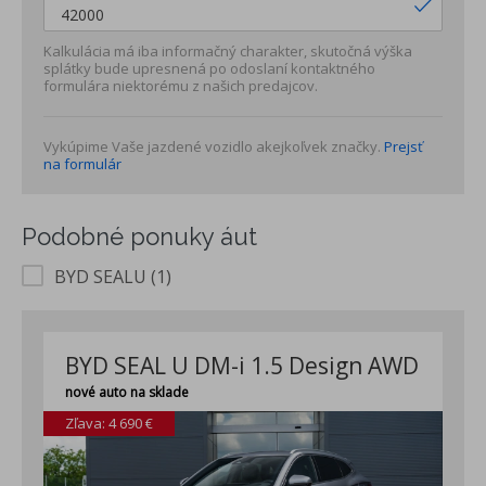
Kalkulácia má iba informačný charakter, skutočná výška
splátky bude upresnená po odoslaní kontaktného
formulára niektorému z našich predajcov.
Vykúpime Vaše jazdené vozidlo akejkoľvek značky.
Prejsť
na formulár
Podobné ponuky áut
BYD SEALU (1)
BYD SEAL U DM-i 1.5 Design AWD
nové auto na sklade
Zľava: 4 690 €