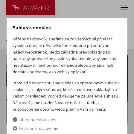
BYD SEAL U DM-i 1.5 Design
Súhlas s cookies
AWD
Vážený návštevník, snažíme sa zo všetkých síl přinášať
vysokou úroveň užívateľského komfortu pri používání
našich webstránok. Medzi základné predpoklady patrí
napr. aby správne fungovalo vyhľadávanie, aby sme vás
neobťažovali nevhodnou reklamou alebo aby sme mali
dostatok podnetov, ako web vylepšovať.
Preto od Vás potrebujeme súhlas so zpracovaním súborov
cookies, tj. malých súborov, ktoré sa dočasne ukladajú vo
vašom prehliadači. Vopred ďakujeme za udelenie súhlasu.
Dáta využijeme na zlepšovanie našich služieb a
prispôsobenie obsahu webu priamo Vám na mieru.
Informácie o cookies
Podrobné nastavenie
+ ďalších 22