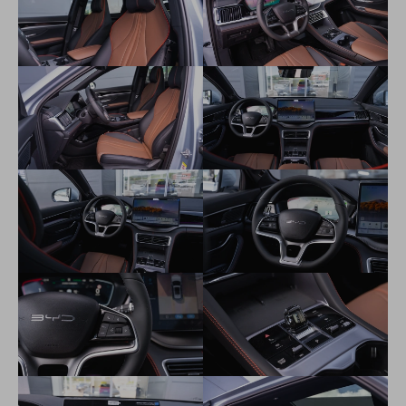
Systém dynamickej kontroly stability vozidla (VDC)
Komfortné brzdenie (CST)
Upozornenie na nebezpečenstvo počas otvorenia dverí
(DOW)
Asistent zjazdu z kopca (HDC)
Hydraulický posilňovač bŕzd (HBB)
Regulátor pomalého parkovanie (CDP)
Vehicle Dynamics Control (VDC)
Asistent rozjazdu do kopca (HHC)
Systém kontroly prevrátenia (RMI)
Systém potlačenia bŕzd (BOS)
Funkcia Vehicle-to-Load (V2L)
Jazdné režimy: Eco,Normal,Sport,Sneh, Blato
Bluetooth pripojenie
2x Inteligentný kľúč
Bezkľúčové odomykanie a štartovanie
Palubná nabíjačka 11kW (OBC)
Metalická farba
LED predné svetlomety, automatické zapínanie a vypínanie