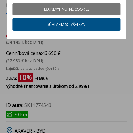
PREDVÁDZACIE AUTO
v ARAVER - BYD
IBA NEVYHNUTNÉ COOKIES
Viac info
SÚHLASÍM SO VŠETKÝM
Akciová cena:
42 000 €
(34 146 € bez DPH)
Cenníková cena:
46 690 €
(37 959 € bez DPH)
Najnižšia cena za posledných 30 dní
10%
Zľava:
-4 690 €
Výhodné financovanie s úrokom od 2,99% !
ID auta:
SK11774543
70 km
ARAVER - BYD