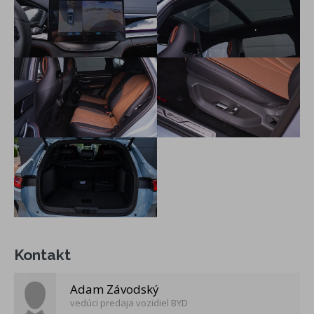
LED svetlá pre denné svietenie
Follow me home (funkcia svetiel s predčasným
zapnutím/oneskoreným zhasnutím)
Dynamická svetelná animácia na privítanie
Asistent diaľkových svetiel
Exteriérové svetlo spätných zrkadiel
Panoramatické strešné okno
LED zadné svetlá
Hliníkové strešné lyžiny
Elektricky ovládané veko kufra
19" disky z ľahkej zliatiny
Pneumatiky 235/50 R19
Spätné zrkadlá, elektricky nastaviteľné, sklopné a vyhrievané
Čelné sklo s UV ochranou, tepelnou a zvukovou izoláciou
Daždový senzor
Kontakt
Zatmavené zadné okná
Multifunkčný vyhrievaný volant
Adam Závodský
Sedadlá z vegánskej kože
vedúci predaja vozidiel BYD