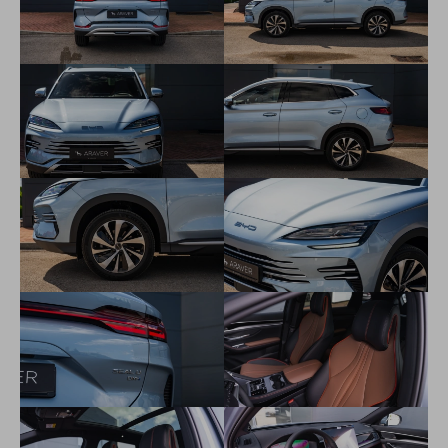
Sledovanie mŕtveho uhla (BSD)
Inteligentný brzdový systém (IPB)
Antiblokovací brzdový systém (ABS)
Adaptívný tempomat (ACC) a inteligentný tempomat (ICC)
Asistent núdzového udržania v jazdnom pruhu (ELKA)
Elektrická parkovacia brzda (EPB)
Automatické núdzové brzdenie (AEB)
Upozornenie na premávku pred vozidlom( FCTA) a núdzové
brzdenie pri detekcii premávky pred vozidlom(FCTB)
Upozornenie na premávku za vozidlom( RCTA) a núdzové
brzdenie pri cúvaní(RCTB)
Asistent udržania v jazdnom pruhu (LKA)
Rozpoznávanie dopravných značiek (TSR)
Prediktívne varovanie pred kolíziou (PCW)
Upozornenie na čelnú zrážku (FCW)
Varovanie pred zrážkou pri cúvaní (RCW)
Auto Hold (automatické podržanie na mieste)
Trakčná kontrola (TCS)
Elektronické rozdelovanie brzdnej sily (EBD)