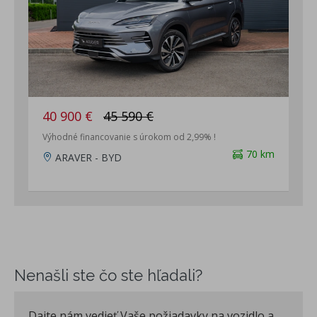
40 900 €
45 590 €
Výhodné financovanie s úrokom od 2,99% !
70 km
ARAVER - BYD
Nenašli ste čo ste hľadali?
Dajte nám vedieť Vaše požiadavky na vozidlo a