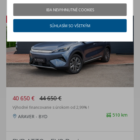
BYD ATTO 3 EVO Excellence AWD
IBA NEVYHNUTNÉ COOKIES
predvádzacie auto
Zľava: 4 000 €
SÚHLASÍM SO VŠETKÝM
40 650 €
44 650 €
Výhodné financovanie s úrokom od 2,99% !
510 km
ARAVER - BYD