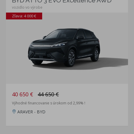
BYD ATTO 3 EVO Excellence AWD
vozidlo vo výrobe
Zľava: 4 000 €
40 650 €
44 650 €
Výhodné financovanie s úrokom od 2,99% !
ARAVER - BYD