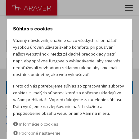
BYD ATTO 3 EVO
Súhlas s cookies
Vážený návštevník, snažíme sa zo všetkých síl přinášať
vysokou úroveň užívateľského komfortu pri používání
našich webstránok. Medzi základné predpoklady patrí
napr. aby správne fungovalo vyhľadávanie, aby sme vás
Počet záznamov:
4
neobťažovali nevhodnou reklamou alebo aby sme mali
dostatok podnetov, ako web vylepšovať.
Preto od Vás potrebujeme súhlas so zpracovaním súborov
FILTER VOZIDIEL
cookies, tj. malých súborov, ktoré sa dočasne ukladajú vo
vašom prehliadači. Vopred ďakujeme za udelenie súhlasu.
Dáta využijeme na zlepšovanie našich služieb a
Zoradiť podľa:
prispôsobenie obsahu webu priamo Vám na mieru.
od najnižšej ceny skladom
od najvyššej ceny skladom
od najvyššej zľavy
od najnižšej ceny
Informácie o cookies
Podrobné nastavenie