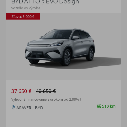
BYD ATTO 3 EVO Design
vozidlo vo výrobe
Zľava: 3 000 €
37 650 €
40 650 €
Výhodné financovanie s úrokom od 2,99% !
510 km
ARAVER - BYD