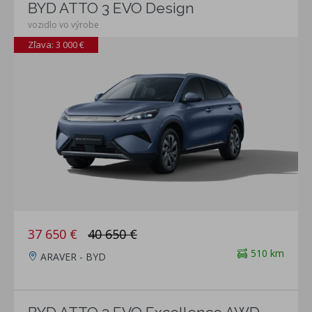
BYD ATTO 3 EVO Design
vozidlo vo výrobe
Zľava: 3 000 €
37 650 €
40 650 €
510 km
ARAVER - BYD