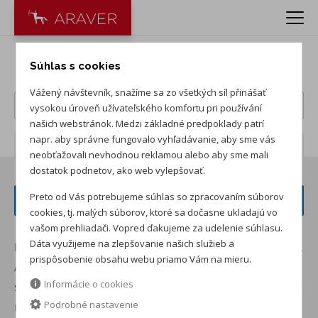
BYD DOLPHIN SURF
Súhlas s cookies
Vážený návštevník, snažíme sa zo všetkých síl přinášať
vysokou úroveň užívateľského komfortu pri používání
našich webstránok. Medzi základné predpoklady patrí
napr. aby správne fungovalo vyhľadávanie, aby sme vás
Počet záznamov:
0
neobťažovali nevhodnou reklamou alebo aby sme mali
dostatok podnetov, ako web vylepšovať.
Preto od Vás potrebujeme súhlas so zpracovaním súborov
FILTER VOZIDIEL
cookies, tj. malých súborov, ktoré sa dočasne ukladajú vo
vašom prehliadači. Vopred ďakujeme za udelenie súhlasu.
Dáta využijeme na zlepšovanie našich služieb a
Ďakujeme za váš záujem o model BYD DOLPHIN SURF.
prispôsobenie obsahu webu priamo Vám na mieru.
Aktuálne tento model v tejto konfigurácii nemáme na
Informácie o cookies
sklade. Pracujeme však na tom, aby sme ho čo najskôr
Podrobné nastavenie
mohli znovu ponúknuť.