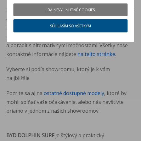
Pre zachovanie aktuálnosti o dostupnosti modelu vám
IBA NEVYHNUTNÉ COOKIES
odporúčame sledovať našu stránku. Taktiež nás
SÚHLASÍM SO VŠETKÝM
môžete kedykoľvek kontaktovať telefonicky alebo e-
mailom, aby sme vám mohli poskytnúť viac informácií
a poradiť s alternatívnymi možnosťami. Všetky naše
kontaktné informácie nájdete
na tejto stránke
.
Vyberte si podľa showroomu, ktorý je k vám
najjbližšie.
Pozrite sa aj na
ostatné dostupné modely
, ktoré by
mohli spĺňať vaše očakávania, alebo nás navštívte
priamo v jednom z našich showroomov.
BYD DOLPHIN SURF
je štýlový a praktický