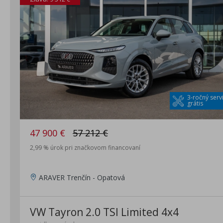
3-ročný serv
grátis
47 900 €
57 212 €
2,99 % úrok pri značkovom financovaní
ARAVER Trenčín - Opatová
VW Tayron 2.0 TSI Limited 4x4