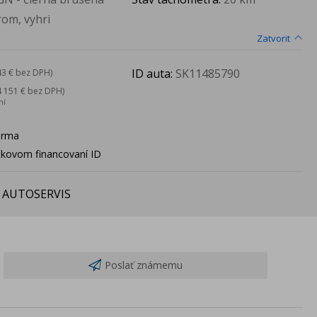
om, vyhri
Zatvorit
ID auta:
SK11485790
43 € bez DPH)
4 151 € bez DPH)
ní
arma
ačkovom financovaní ID
 AUTOSERVIS
Poslať známemu