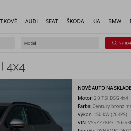
ITKOVÉ
AUDI
SEAT
ŠKODA
KIA
BMW
VYHĽA
I 4x4
NOVÉ AUTO NA SKLAD
Motor:
2.0 TSI DSG 4x4
Farba:
Century bronz ma
Výkon:
150 kW (204PS)
VIN:
VSSZZZKP3T10253
Interiér:
DYNAMIC DESIG