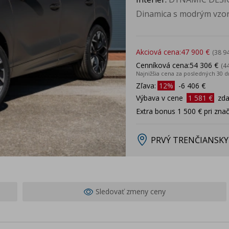
Dinamica s modrým vzor
Akciová cena:
47 900 €
(38 9
Cenníková cena:
54 306 €
(4
Najnižšia cena za posledných 30 d
Zľava:
12%
-6 406 €
Výbava v cene
1 581 €
zd
Extra bonus 1 500 € pri zn
PRVÝ TRENČIANSKY
Sledovať zmeny ceny