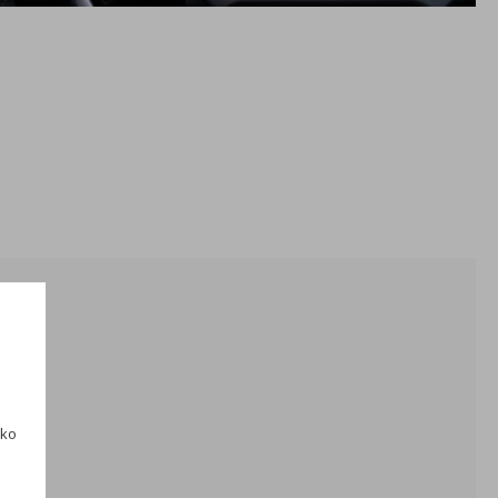
podmienok, ktorá nastane skôr, prvé 2 roky bez
obmedzenia počtu km)
Balík PLUS 205
ako