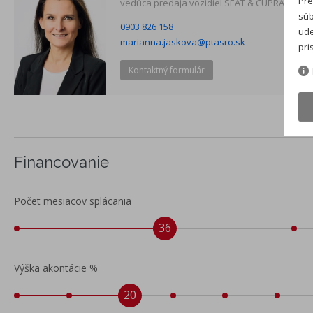
Pre
vedúca predaja vozidiel SEAT & CUPRA
súb
0903 826 158
ude
marianna.jaskova@ptasro.sk
pri
Kontaktný formulár
Financovanie
Počet mesiacov splácania
36
Výška akontácie %
20