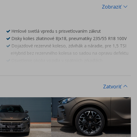
Zobraziť
Hmlové svetlá vpredu s prisvetlovaním zákrut
Disky kolies zliatinové 8Jx18, pneumatiky 235/55 R18 100V
Dojazdové rezervné koleso, zdvihák a náradie, pre 1,5 TSI
eHybrid bez rezervného kolesa so sadou na opravu defektu
Osvetlenie okolia vozidla v spätných zrkadlách
Strešné lišty čierne
Tepelne izolačné sklá na všetkých oknách
Zliatinové disky 7,5Jx18
Zatvoriť
Climatronic - 1-zónová automatická klimatizácia s
antialergickým filtračným systémom Aircare
Elektrické ovládanie okien vpredu a vzadu
Parkovacie senzory vpredu a vzadu
Zadná parkovacia kamera s dynamickým zobrazovaním
dráhy
Tempomat