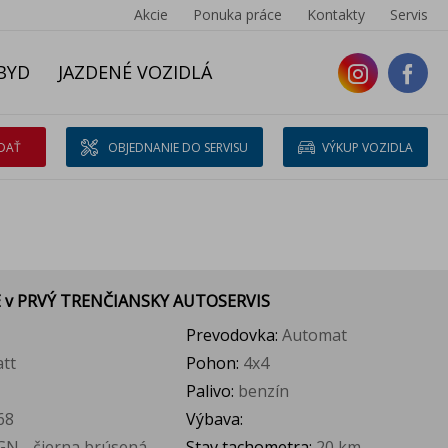
Akcie
Ponuka práce
Kontakty
Servis
BYD
JAZDENÉ VOZIDLÁ
DAŤ
OBJEDNANIE DO SERVISU
VÝKUP VOZIDLA
E
v PRVÝ TRENČIANSKY AUTOSERVIS
Prevodovka:
Automat
tt
Pohon:
4x4
Palivo:
benzín
68
Výbava:
N - čierna brúsená
Stav tachometra:
20 km