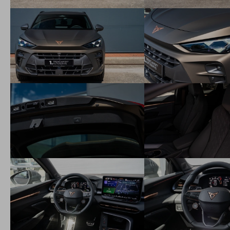
Servotronic s progresívnym riadením
Podpora manévrovania v nebezpečných situáciách
Drive profile: nastavenie riadenia, odozvy plynového pedálu,
prevodovky DSG, a adaptívnych tlmičov(ak sú vo výbave
vozidla)
eCall - systém núdzového volania nezávislý od mobilného
telefónu, vyžadujúci pokrytie signálom mobil. operátorov
Športové predné sedadlá výškovo nastaviteľné s bedrovými
opierkami a lakťovou opierkou v strede
Poťahy v kombinácii čierna látka/umelá koža s prešívaním
medenej farby
Príplatková výbava
Zliatinové disky 20" HARDON čierne
Interiérový balík MOON LIGHT: Poťahy Dinamica (YA),
Predné sedadlá el. nastaviteľné a vyhrievané, Sedadlo vodiča