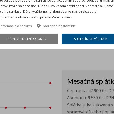
to od Vás potrebujeme súhlas so zpracovaním súborov cookies, tj. malýc
orov, ktoré sa dočasne ukladajú vo vašom prehliadači. Vopred ďakujeme
lenie súhlasu. Dáta využijeme na zlepšovanie našich služieb a
spôsobenie obsahu webu priamo Vám na mieru.
Informácie o cookies
Podrobné nastavenie
IBA NEVYHNUTNÉ COOKIES
SÚHLASÍM SO VŠETKÝM
Mesačná splát
Cena auta:
47 900 €
s D
Akontácia:
9 580 €
s DP
Splátka je kalkulovaná 
spracovateľského poplat