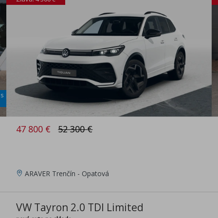
is
47 800 €
52 300 €
ARAVER Trenčín - Opatová
VW Tayron 2.0 TDI Limited