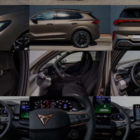
Full link bezdrôtové pripojenie mobilného telefónu s Apple
CarPlay®/ Android Auto™
Bluetooth handsfree pripojenie mobilných telefónov
USB konektory typ C 2 x vpredu a 2 x vzadu
Full Digital Cockpit - LCD prístrojový panel 10,25" s
nastaviteľnými funkciami a zobrazením
Osvetlenie interiéru LED s podsvietenými obkladmi dverí a
prahov, svetlo na čítanie v strope vpredu aj vzadu
Batožinový priestor s LED osvetlením, dvojitou podlahou
(okrem 1,5 eHYBRID) a sklopným krytom
Predné ovetlenie Full LED vrátane dizajnového denného
svietenia
Zadné osvetlenie 3D LED svetlá s podsvietenou lištou a
logom
Balík INTELLIGENT DRIVE: Asistent diaľkových svetiel,
Sledovanie mŕtveho uhla, kontrola okolia pri cúvaní,
akustická a svetelná výstraha pri vystupovaní, Asistent jazdy