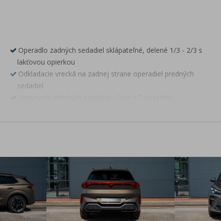
Operadlo zadných sedadiel sklápateľné, delené 1/3 - 2/3 s
lakťovou opierkou
Odkladacie vrecká na zadnej strane operadiel predných
sedadiel
Upevnenie detských sedačiek i-Size + Top tether
Kožený športový multifunkčný volant pre automatické
prevodovky s radiacimi páčkami, vyhrievaním a satelitnými
tlačidlami
Povrch interiéru tmavošedej farby s medenými detailmi,
prémiové obloženie prístrojovej dosky, čierny strop
Prahy dverí vpredu s hliníkovými nástupnými lištami s
podsvieteným nápisom CUPRA
Media System Ready4NAV s 12,9" centrálnym displejom, 7
reproduktorov, príjem DAB+, WiFi Hotspot, hlasové
ovládanie4