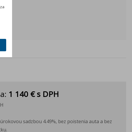
h
 za
ka:
1 140 €
s DPH
PH
H
s úrokovou sadzbou 4.49%, bez poistenia auta a bez
ku.