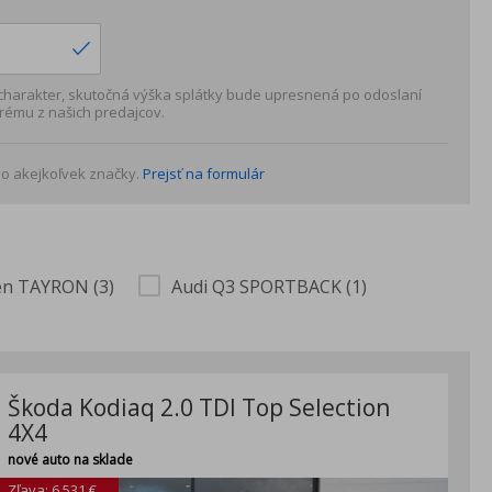
 charakter, skutočná výška splátky bude upresnená po odoslaní
rému z našich predajcov.
o akejkoľvek značky.
Prejsť na formulár
n TAYRON (3)
Audi Q3 SPORTBACK (1)
Škoda Kodiaq 2.0 TDI Top Selection
4X4
nové auto na sklade
Zľava: 6 531 €