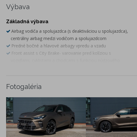
Výbava
Základná výbava
Airbag vodiča a spolujazdca (s deaktiváciou u spolujazdca),
centrálny airbag medzi vodičom a spolujazdcom
Predné bočné a hlavové airbagy vpredu a vzadu
Front assist s City Brake- varovanie pred kolíziou s
vozidlami, cyklistami a chodcami s funkciou núdzového
brzdenia
Lane assist - asistet jazdy v pruhoch
Systém rozpoznania vybraných dopravných značiek
Fotogaléria
Systém rozpoznania únavy vodiča, upevnenie detských
sedačiek i-Size + Top tether
Kontrola zmeny tlaku v pneumatikách
Brzdový systém s ABS (systém kontroly zablokovania
kolies), ESC (systém kontroly stability), ASR (systém kontroly
preklzovania)
Elektrická parkovacia brzda s funkciou Autohold