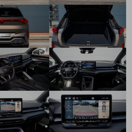
Svetelný a dažďový senzor
Vnútorné spätné zrkadlo s automatickou clonou
Ťažné zariadenie (výklopné, elektricky odblokovateľné) s
funkciou Trailer assist (len s WF1)
Predĺžená záruka na 5 rokov /150 000 km (Platí tá z