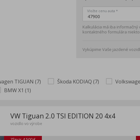
Vložte cenu auta *
Kalkulácia má iba informačný
kontaktného formulára niekto
Vykúpime Vaše jazdené vozidl
wagen TIGUAN (7)
Škoda KODIAQ (7)
Volkswage
BMW X1 (1)
VW Tiguan 2.0 TSI EDITION 20 4x4
vozidlo vo výrobe
Zľava: 4 500 €