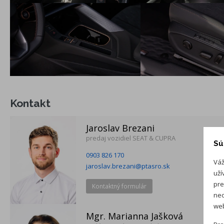
s pamäťou, Nastavovanie zrkadiel s pamäťou, s parkovacou
funkciou na strane spolujazdca, Exkluzívne podsvietené
obklady dverí vpredu a vzadu
Balík FIRST EDITION: 3-zónová klimatizácia s ovládaním aj
vzadu, Stmavené sklá na oknách od B-stĺpika dozadu,
Vonkajšie zrkadlá el. ovládané, sklápateľné a vyhrievané,
Adaptívny tempomat, Bezkľúčový prístup a štartovanie
KESSY, Alarm s ochranou pred odtiahnutím, Ambientné
Kontakt
osvetlenie interiéru so signalizáciou asistenčných systémov,
Vyhrievaný volant, Stredová opierka vzadu, Bezdotykové
Jaroslav Brezani
ovládanie dverí batožinového priestoru "Virtual pedal"
predaj vozidiel SEAT & CUPRA
Sú
Balík PURE PERFORMANCE: Adaptívny podvozok DCC s
0903 826 170
plynulým nastavovaním tlmičov, CUPRA HD-MATRIX LED
Váž
jaroslav.brezani@ptasro.sk
predné projekčné svetlomety s adaptívnym osvetľovaním
uží
pre
Kontaktný formulár
neo
web
Mgr. Marianna Jašková