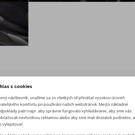
v kolóne, systém núdzového zastavenia, systém pre vedenie
v jazdnom pruhu s navádzaním na stred, Rozšírená
proaktívna ochrana pasažierov PreCrash, Inteligentný
parkovací asistent, Top view kamera (systém kamier vpredu,
vzadu a na oboch stranách)
Balík DIGITAL DRIVE: Navigačný systém High, Digitálny
kokpit s rozšíreným nastavovaním zobrazení, Head-up
displej
Audio systém IMMERSIVE BY Sennheiser TM -11
reproduktorov + 1 subwoofer, výkon 340 W, Trojvrstvové
lepené zasklenie vpredu a po bokoch so zvýšenou
hlas s cookies
akustickou izoláciou
Zásuvka na 12V a 230V v batožinovom priestore
ený návštevník, snažíme sa zo všetkých síl přinášať vysokou úroveň
vateľského komfortu pri používání našich webstránok. Medzi základné
dpoklady patrí napr. aby správne fungovalo vyhľadávanie, aby sme vás
bťažovali nevhodnou reklamou alebo aby sme mali dostatok podnetov, 
 vylepšovať.