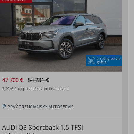
5-ročný servis
grátis
47 700 €
54 231 €
3,49 % úrok pri značkovom financovaní
PRVÝ TRENČIANSKY AUTOSERVIS
AUDI Q3 Sportback 1.5 TFSI