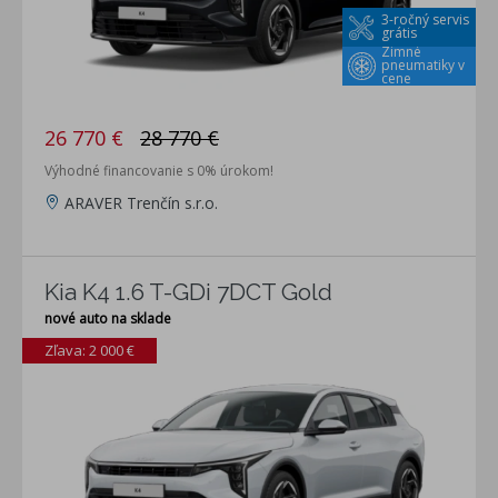
3-ročný servis
grátis
Zimné
pneumatiky v
cene
26 770 €
28 770 €
Výhodné financovanie s 0% úrokom!
ARAVER Trenčín s.r.o.
Kia K4 1.6 T-GDi 7DCT Gold
nové auto na sklade
Zľava: 2 000 €