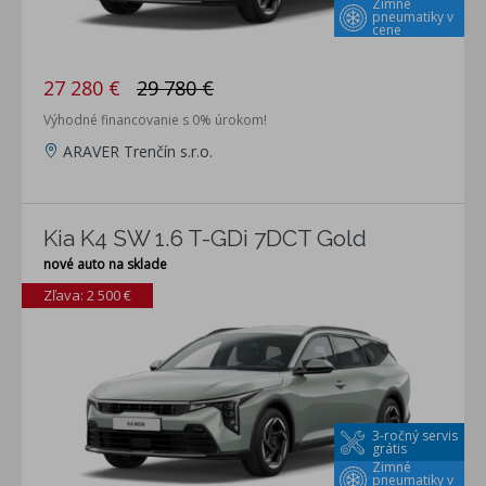
Zimné
pneumatiky v
cene
27 280 €
29 780 €
Výhodné financovanie s 0% úrokom!
ARAVER Trenčín s.r.o.
Kia K4 SW 1.6 T-GDi 7DCT Gold
nové auto na sklade
Zľava: 2 500 €
3-ročný servis
grátis
Zimné
pneumatiky v