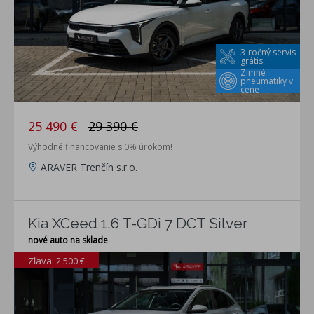
3-ročný servis
grátis
Zimné
pneumatiky v
cene
25 490 €
29 390 €
Výhodné financovanie s 0% úrokom!
ARAVER Trenčín s.r.o.
Kia XCeed 1.6 T-GDi 7 DCT Silver
nové auto na sklade
Zľava: 2 500 €