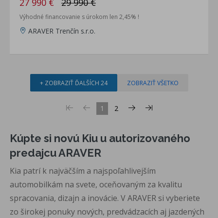
27 990 €
29 990 €
Výhodné financovanie s úrokom len 2,45% !
ARAVER Trenčín s.r.o.
+ ZOBRAZIŤ ĎALŠÍCH 24
ZOBRAZIŤ VŠETKO
1
2
Kúpte si novú Kiu u autorizovaného
predajcu ARAVER
Kia patrí k najväčším a najspoľahlivejším
automobilkám na svete, oceňovaným za kvalitu
spracovania, dizajn a inovácie. V ARAVER si vyberiete
zo širokej ponuky nových, predvádzacích aj jazdených