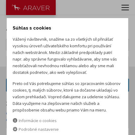
Autá KIA
Súhlas s cookies
Vážený návštevník, snažíme sa zo všetkých síl přinášať
vysokou úroveň užívateľského komfortu pri používání
našich webstránok. Medzi základné predpoklady patrí
napr. aby správne fungovalo vyhľadávanie, aby sme vás
Počet záznamov:
33
neobťažovali nevhodnou reklamou alebo aby sme mali
dostatok podnetov, ako web vylepšovať.
Preto od Vás potrebujeme súhlas so zpracovaním súborov
FILTER VOZIDIEL
cookies, tj. malých súborov, ktoré sa dočasne ukladajú vo
vašom prehliadači. Vopred ďakujeme za udelenie súhlasu.
Dáta využijeme na zlepšovanie našich služieb a
Zoradiť podľa:
prispôsobenie obsahu webu priamo Vám na mieru.
od najnižšej ceny skladom
od najvyššej ceny skladom
od najvyššej zľavy
od najnižšej ceny
Informácie o cookies
Podrobné nastavenie