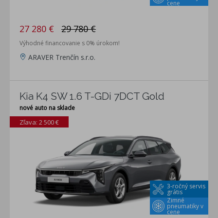
cene
27 280 €
29 780 €
Výhodné financovanie s 0% úrokom!
ARAVER Trenčín s.r.o.
Kia K4 SW 1.6 T-GDi 7DCT Gold
nové auto na sklade
Zľava: 2 500 €
3-ročný servis
grátis
Zimné
pneumatiky v
cene