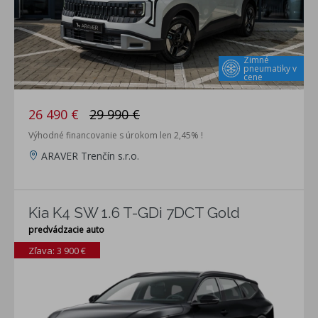
Zimné
pneumatiky v
cene
26 490 €
29 990 €
Výhodné financovanie s úrokom len 2,45% !
ARAVER Trenčín s.r.o.
Kia K4 SW 1.6 T-GDi 7DCT Gold
predvádzacie auto
Zľava: 3 900 €