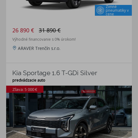
Zimné
pneumatiky v
cene
26 890 €
31 890 €
Výhodné financovanie s 0% úrokom!
ARAVER Trenčín s.r.o.
Kia Sportage 1.6 T-GDi Silver
predvádzacie auto
Zľava: 5 000 €