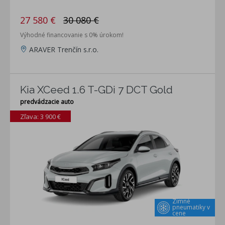
27 580 €
30 080 €
Výhodné financovanie s 0% úrokom!
ARAVER Trenčín s.r.o.
Kia XCeed 1.6 T-GDi 7 DCT Gold
predvádzacie auto
Zľava: 3 900 €
Zimné
pneumatiky v
cene