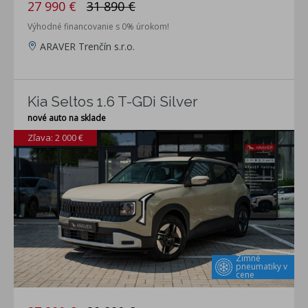
27 990 €
31 890 €
Výhodné financovanie s 0% úrokom!
ARAVER Trenčín s.r.o.
Kia Seltos 1.6 T-GDi Silver
nové auto na sklade
Zľava: 2 000 €
Zimné
pneumatiky v
cene