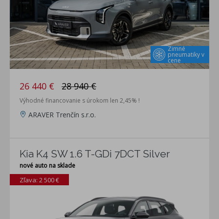
Zimné
pneumatiky v
cene
26 440 €
28 940 €
Výhodné financovanie s úrokom len 2,45% !
ARAVER Trenčín s.r.o.
Kia K4 SW 1.6 T-GDi 7DCT Silver
nové auto na sklade
Zľava: 2 500 €