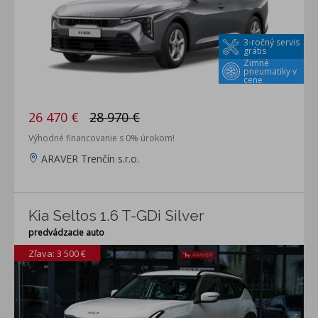
3-ročný servis
grátis
Zimné
pneumatiky v
cene
26 470 €
28 970 €
Výhodné financovanie s 0% úrokom!
ARAVER Trenčín s.r.o.
Kia Seltos 1.6 T-GDi Silver
predvádzacie auto
Zľava: 3 500 €