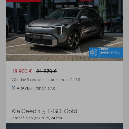
Zimné
pneumatiky v
cene
18 900 €
21 870 €
Výhodné financovanie s úrokom len 2,45% !
ARAVER Trenčín s.r.o.
Kia Ceed 1.5 T-GDi Gold
jazdené auto (rok 2025, 24 km)