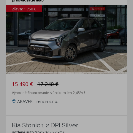
predvádzacie auto
Zľava: 1 750 €
15 490 €
17 240 €
Výhodné financovanie s úrokom len 2,45% !
ARAVER Trenčín s.r.o.
Kia Stonic 1.2 DPI Silver
jazdené auto (rok 2025, 27 km)