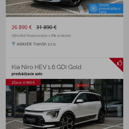
Zimné
pneumatiky v
cene
26 890 €
31 890 €
Výhodné financovanie s 0% úrokom!
ARAVER Trenčín s.r.o.
Kia Niro HEV 1.6 GDi Gold
predvádzacie auto
Zľava: 6 960 €