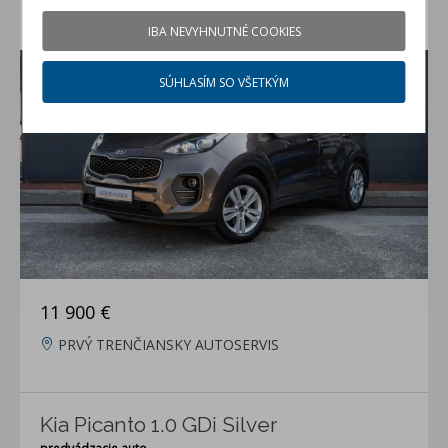
KIA SPORTAGE 1,7 CRDi
IBA NEVYHNUTNÉ COOKIES
jazdené auto (rok 2017, 182744 km)
SÚHLASÍM SO VŠETKÝM
11 900 €
PRVÝ TRENČIANSKY AUTOSERVIS
Kia Picanto 1.0 GDi Silver