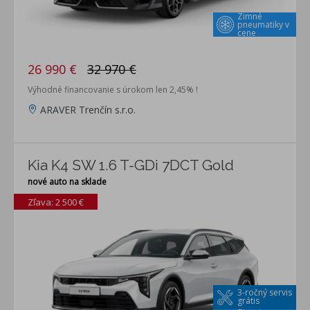
Zimné
pneumatiky v
cene
26 990 €
32 970 €
Výhodné financovanie s úrokom len 2,45% !
ARAVER Trenčín s.r.o.
Kia K4 SW 1.6 T-GDi 7DCT Gold
nové auto na sklade
Zľava: 2 500 €
3-ročný servis
grátis