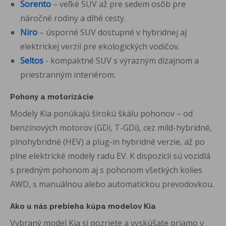
Sorento
– veľké SUV až pre sedem osôb pre
náročné rodiny a dlhé cesty.
Niro
– úsporné SUV dostupné v hybridnej aj
elektrickej verzii pre ekologických vodičov.
Seltos
- kompaktné SUV s výrazným dizajnom a
priestranným interiérom.
Pohony a motorizácie
Modely Kia ponúkajú širokú škálu pohonov – od
benzínových motorov (GDi, T-GDi), cez mild-hybridné,
plnohybridné (HEV) a plug-in hybridné verzie, až po
plne elektrické modely radu EV. K dispozícii sú vozidlá
s predným pohonom aj s pohonom všetkých kolies
AWD, s manuálnou alebo automatickou prevodovkou.
Ako u nás prebieha kúpa modelov Kia
Vybraný model Kia si pozriete a vyskúšate priamo v