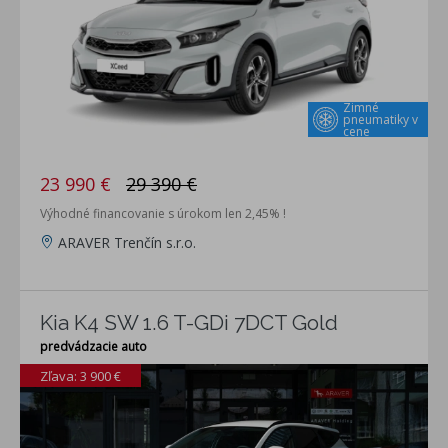
Zimné
pneumatiky v
cene
23 990 €
29 390 €
Výhodné financovanie s úrokom len 2,45% !
ARAVER Trenčín s.r.o.
Kia K4 SW 1.6 T-GDi 7DCT Gold
predvádzacie auto
Zľava: 3 900 €