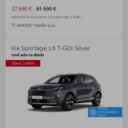
27 690 €
31 590 €
Výhodné financovanie s úrokom len 2,45% !
ARAVER Trenčín s.r.o.
Kia Sportage 1.6 T-GDi Silver
nové auto na sklade
Zľava: 3 900 €
Zimné
pneumatiky v
cene