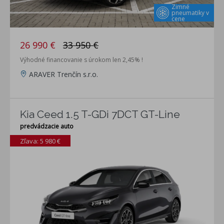
Zimné
pneumatiky v
cene
26 990 €
33 950 €
Výhodné financovanie s úrokom len 2,45% !
ARAVER Trenčín s.r.o.
Kia Ceed 1.5 T-GDi 7DCT GT-Line
predvádzacie auto
Zľava: 5 980 €