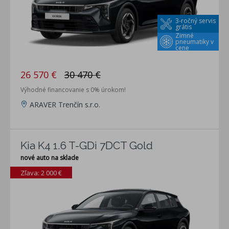
3-ročný servis
grátis
Zimné
pneumatiky v
cene
26 570 €
30 470 €
Výhodné financovanie s 0% úrokom!
ARAVER Trenčín s.r.o.
Kia K4 1.6 T-GDi 7DCT Gold
nové auto na sklade
Zľava: 2 000 €