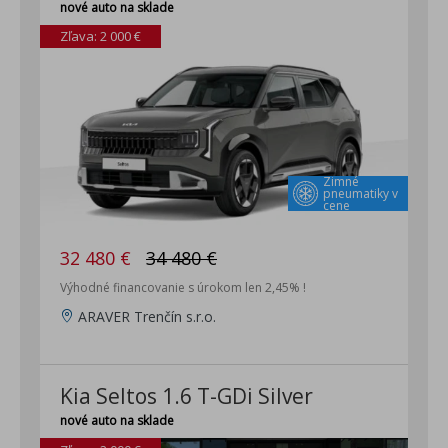
nové auto na sklade
2x ISOFIX uchytenie detskej sedačky
ISG (Štart/Stop systém)
Zľava: 2 000 €
Imobilizér, alarm
Telematické služby Kia Connect, bezplatne počas doby
trvania záruky
Bezdrôtové nabíjanie smartfónu
DAB - príjem digitálneho rádiového vysielania
Strešné lyžiny
Zimné
pneumatiky v
SCC 2 (Adaptívny tempomat s obmedzovačom rýchlosti a
cene
funkciou Stop&Go) len 7 DCT
32 480 €
34 480 €
Výhodné financovanie s úrokom len 2,45% !
ARAVER Trenčín s.r.o.
Kia Seltos 1.6 T-GDi Silver
nové auto na sklade