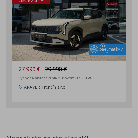
Zľava: 2 000 €
Zimné
pneumatiky v
cene
27 990 €
29 990 €
Výhodné financovanie s úrokom len 2,45% !
ARAVER Trenčín s.r.o.