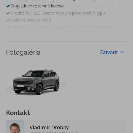
Dojazdové rezervné koleso
Predné Full LED svetlomety projektorového typu
Solárne predné okná
Zadná parkovacia kamera s dynamickým navádzaním
Predpríprava na montáž ťažného zariadenia
LED denné svietenie
LED zadné svetlá
Fotogaléria
Zatvoriť
Zatmavené zadné okná
Svetelný senzor (automatické prepínanie medzi dennými a
stretávacími svetlometmi)
Elektricky ovládané vyhrievané a sklopné vonkajšie spätné
zrkadlá
Elektricky sklopné vonkajšie spätné zrkadlá
Smerové svetlá integrované vo vonkajších spätných
zrkadlách
Kontakt
Vonkajšie spätné zrkadlá lakované v čiernej lesklej farbe
Zapustené vonkajšie kľučky dverí s manuálnym výsuvom
Vladimír Drobný
Dažďový senzor
vedúci predaja vozidiel KIA