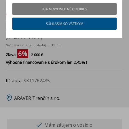
IBA NEVYHNUTNÉ COOKIES
Akciová cena:
30 480 €
(24 780 € bez DPH)
SÚHLASÍM SO VŠETKÝM
Cenníková cena:
32 480 €
(26 407 € bez DPH)
Najnižšia cena za posledných 30 dní
6%
Zľava:
-2 000 €
Výhodné financovanie s úrokom len 2,45% !
ID auta:
SK11762485
ARAVER Trenčín s.r.o.
Mám záujem o vozidlo