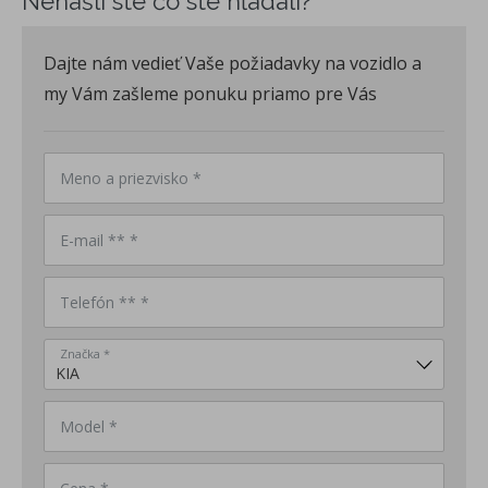
Nenašli ste čo ste hľadali?
Dajte nám vedieť Vaše požiadavky na vozidlo a
my Vám zašleme ponuku priamo pre Vás
Meno a priezvisko *
E-mail ** *
Telefón ** *
Značka *
Model *