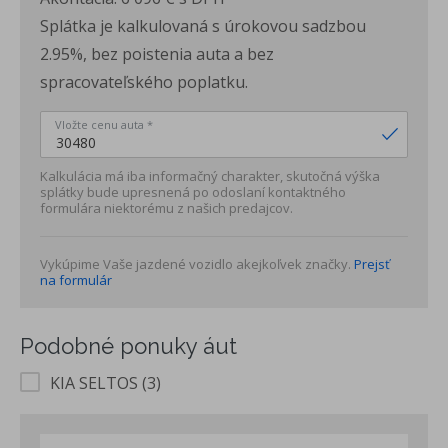
M6
Splátka je kalkulovaná s úrokovou sadzbou
Volič jazdného režimu / len 7 DCT
2.95%, bez poistenia auta a bez
Multimediálny systém s 12,3" dotykovým LCD displejom ,
spracovateľského poplatku.
USB-C vstup, 6 reproduktorov
Bezdrôtová konektivita mobilných telefónov Apple CarPlay /
Vložte cenu auta *
Android Auto
Bluetooth handsfree sada
Kalkulácia má iba informačný charakter, skutočná výška
ABS (protiblokovací systém) + ESC (elektronický stabilzačný
splátky bude upresnená po odoslaní kontaktného
formulára niektorému z našich predajcov.
systém) + HAC (asistent pre rozjazd do kopca)
MCB (multikolízna brzda)
DBC (asistent pre zjazd z kopca) + TSA (asistent stabilizácie
Vykúpime Vaše jazdené vozidlo akejkoľvek značky.
Prejsť
na formulár
prívesu)
7 x airbabagov (vodič a spolujazdec, predné bočné a
hlavové airbagy, centrálny medzi prednými sedadlami)
Podobné ponuky áut
TPMS (snímanie a zobrazenie tlaku v pneumatikách)
E-Call (systém núdzového volania v prípade nehody)
KIA SELTOS (3)
FCA 2 (asistent na predchádzanie priamym čelným zrážkam
detegujúci protiidúce automobily/motocykle s podporou