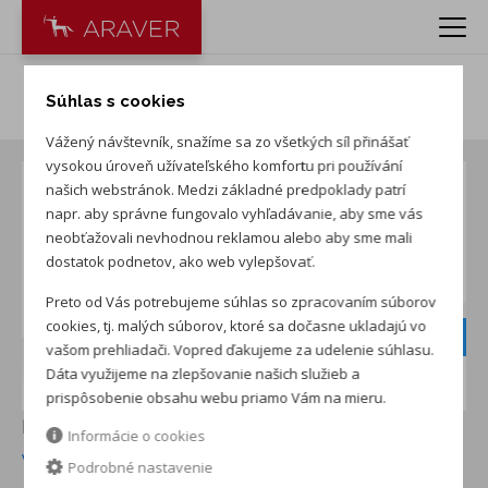
Kia Seltos 1.6 T-GDi Gold
Súhlas s cookies
Vážený návštevník, snažíme sa zo všetkých síl přinášať
vysokou úroveň užívateľského komfortu pri používání
našich webstránok. Medzi základné predpoklady patrí
napr. aby správne fungovalo vyhľadávanie, aby sme vás
neobťažovali nevhodnou reklamou alebo aby sme mali
dostatok podnetov, ako web vylepšovať.
Preto od Vás potrebujeme súhlas so zpracovaním súborov
Zimné
cookies, tj. malých súborov, ktoré sa dočasne ukladajú vo
pneumatiky v
vašom prehliadači. Vopred ďakujeme za udelenie súhlasu.
cene
Dáta využijeme na zlepšovanie našich služieb a
prispôsobenie obsahu webu priamo Vám na mieru.
NOVÉ AUTO NA SKLADE
v ARAVER Trenčín s.r.o.
Informácie o cookies
Viac info
Podrobné nastavenie