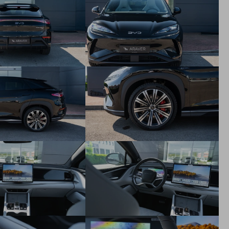
Varovanie pred čelnou zrážkou (FCW)
Varovanie pred zrážkou pri cúvaní (RCW)
Predný asistent pre križovatky s automatickým brzdením
(FCTA + FCTB)
Zadný asistent pre križovatky s automatickým brzdením
(RCTA + RCTB)
Upozornenie na vybočenie z jazdného pruhu (LDW)
Núdzový asistent udržiavania v jazdnom pruhu (ELKA)
Asistent centrovania vozidla v jazdnom pruhu (LCC)
Inteligentný asistent diaľkových svetlometov (IHBC)
Automatické núdzové brzdenie (AEB)
Upozornenie na nebezpečenstvo počas otvorenia dverí
(DOW)
Detekcia mŕtveho uhla (BSD)
Priamy systém monitorovania únavy vodiča (DFM)
Systém monitorovania pozornosti vodiča (DDW)
Elektronická stabilizácia (ESC)
Inteligentný brzdový systém (IPB)
Hydraulický brzdový asistent (HBA)