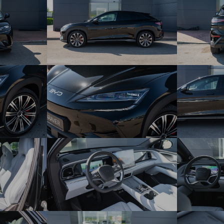
Predné slnečné clony s osvetleným zrkadlom
Zadné výduchy klimatizácie
Kabínový filter PM2,5
Ionizátor vzduchu
12 V zásuvka
Predná lakťová opierka s dvoma držiakmi nápoja
Zadná lakťová opierka s dvoma držiakmi nápoja
10,25” TFT full LCD prístrojový panel
15,6” elektricky otočný, dotykový displej infotainmentu
Rádio DAB+ a FM
WIFI hotspot na palube vozidla
Audiosystém Dynaudio® s 12 reproduktormi
Head-up displej (HUD)
Navigácia
Inteligentné ovládanie hlasom „Hi, BYD“
Palubná 4G konektivita
Cloud service – BYD APP
Predné USB: 1× 18 W USB-C, 1× 60 W USB-C
Zadné USB: 1× 18 W USB-C, 1× 60 W USB-C