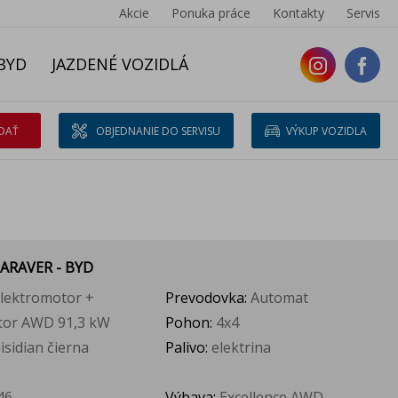
Akcie
Ponuka práce
Kontakty
Servis
BYD
JAZDENÉ VOZIDLÁ
DAŤ
OBJEDNANIE DO SERVISU
VÝKUP VOZIDLA
 ARAVER - BYD
elektromotor +
Prevodovka:
Automat
tor AWD 91,3 kW
Pohon:
4x4
isidian čierna
Palivo:
elektrina
46
Výbava:
Excellence AWD