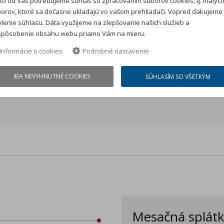
to od Vás potrebujeme súhlas so zpracovaním súborov cookies, tj. malýc
orov, ktoré sa dočasne ukladajú vo vašom prehliadači. Vopred ďakujeme
lenie súhlasu. Dáta využijeme na zlepšovanie našich služieb a
spôsobenie obsahu webu priamo Vám na mieru.
Informácie o cookies
Podrobné nastavenie
IBA NEVYHNUTNÉ COOKIES
SÚHLASÍM SO VŠETKÝM
Mesačná splát