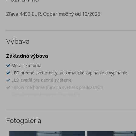
Zľava 4490 EUR. Odber možný od 10/2026
Výbava
Základná výbava
Metalická farba
LED predné svetlomety, automatické zapínanie a vypínanie
LED svetlá pre denné svietenie
Follow me home (funkcia svetiel s predčasným
zapnutím/oneskoreným zhasnutím)
Dynamická uvítacia animácia
Asistent diaľkových svetlometov (HMA)
Naklápanie svetlometov do zákrut
Fotogaléria
Osvetlenie priestoru pod vonkajšími zrkadlami
Smerové svetlá na spätných zrkadlách