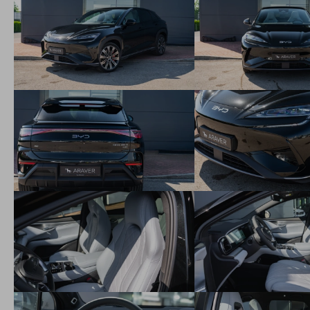
Zadné LED svetlomety
Dynamické smerové svetlá
LED indikátor nabíjania
Zadné hmlové svetlomety
Panoramatická strecha s elektricky ovládanou slnečnou
clonou
Elektricky ovládané veko kufra
20” dvojfarebné disky z ľahkej zliatiny
Pneumatiky 245/45 R20
Spätné zrkadlá elektricky nastaviteľné, sklopné a vyhrievané,
funkcia naklápania a pamäťová funkcia
Čelné sklo s UV ochranou, tepelnou a zvukovou izoláciou
Čelné sklo s dažďovým senzorom a funkciou odhmlievania
Zatmavené zadné okná s UV ochranou, tepelnou izoláciou a
zvukovou izoláciou
Zatmavené zadné sklo
Zadné vyhrievané sklo s funkciou odmrazenia a
odhmlievania
Multifunkčný, kožený a vyhrievaný volant