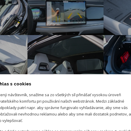
Indukčné nabíjanie 1× 50 W
Android Auto™ & Apple CarPlay²
Airbag vodiča
Airbag spolujazdca vrátane spínača deaktivácie
Predný stredový airbag
Predné a zadné bočné airbagy
Bočné okenné airbagy
Predné bezpečnostné pásy s predpínačmi – výškovo
nastaviteľné
Zadné bezpečnostné pásy s predpínačmi
Upozornenie na nezapnutý pás vpredu aj vzadu
3× kotviace body ISOFIX a i-Size
hlas s cookies
ený návštevník, snažíme sa zo všetkých síl přinášať vysokou úroveň
vateľského komfortu pri používání našich webstránok. Medzi základné
dpoklady patrí napr. aby správne fungovalo vyhľadávanie, aby sme vás
bťažovali nevhodnou reklamou alebo aby sme mali dostatok podnetov, 
 vylepšovať.