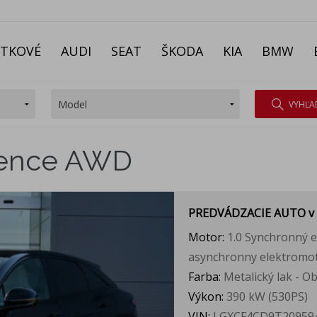
ITKOVÉ
AUDI
SEAT
ŠKODA
KIA
BMW
VYHĽA
lence AWD
PREDVÁDZACIE AUTO
v
Motor:
1.0 Synchronný 
asynchronny elektromo
Farba:
Metalický lak - Ob
Výkon:
390 kW (530PS)
VIN:
LGXCF4CD9T20959