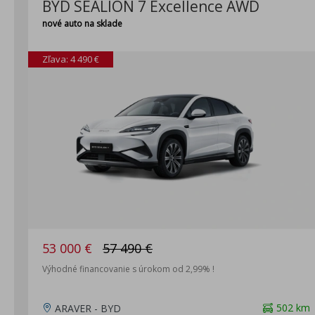
BYD SEALION 7 Excellence AWD
nové auto na sklade
Zľava: 4 490 €
53 000 €
57 490 €
Výhodné financovanie s úrokom od 2,99% !
502 km
ARAVER - BYD