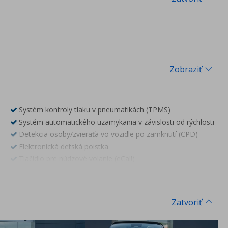
Zobraziť
Systém kontroly tlaku v pneumatikách (TPMS)
Systém automatického uzamykania v závislosti od rýchlosti
Detekcia osoby/zvieraťa vo vozidle po zamknutí (CPD)
Elektronická detská poistka
Tlačidlo pre núdzové volanie (eCall)
Predné a zadné parkovacie senzory
360° parkovacia kamera
Adaptívny tempomat
Zatvoriť
Asistent pre rozpoznávanie dopravných značiek (TSR)
Inteligentný asistent rýchlosti (ISLC)