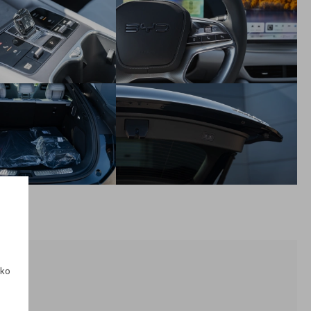
Systém kontroly trakcie (TCS)
Parkovanie s regulátorom spomalenia (CDP)
Dynamická kontrola vozidla (VDC)
Elektronické rozdelenie brzdnej sily (EBD)
Asistent rozjazdu do kopca (HHC)
Elektronická parkovacia brzda (EPB)
Funkcia vehicle-to-Load (V2L)
Jazdné režimy: Eco, Normal, Sport, Sneh
Predný batožinový priestor (frunk)
2× Smart kľúč & 1× NFC kľúč
Bezklúčové odomykanie a štartovanie
Tepelné čerpadlo
Palubná nabíjačka 11 kW AC
Režim jednoduchého nastupovania a vystupovania
ako