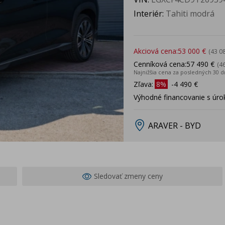
Interiér:
Tahiti modrá
Akciová cena:
53 000 €
(43 0
Cenníková cena:
57 490 €
(4
Najnižšia cena za posledných 30 d
Zľava:
8%
-4 490 €
Výhodné financovanie s úro
ARAVER - BYD
Sledovať zmeny ceny