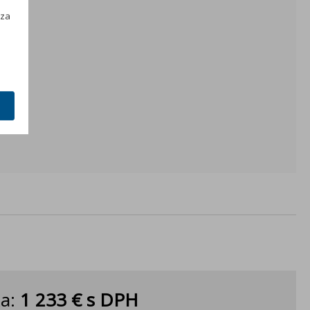
h
 za
ka:
1 233 €
s DPH