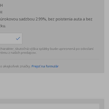
PH
H
s úrokovou sadzbou 2.99%, bez poistenia auta a bez
ku.
 charakter, skutočná výška splátky bude upresnená po odoslaní
rému z našich predajcov.
o akejkoľvek značky.
Prejsť na formulár