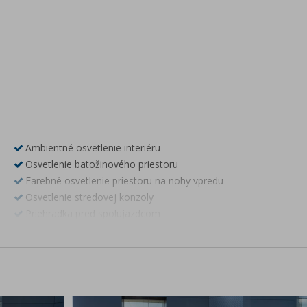
Ambientné osvetlenie interiéru
Osvetlenie batožinového priestoru
Farebné osvetlenie priestoru na nohy vpredu
Osvetlenie stredovej konzoly
Priehradka pred spolujazdcom
LED dverové svetlá
Predné LED svetlá na čítanie
Zadné LED svetlá na čítanie
Automatické stmavanie vnútorného spätného zrkadla
Elektricky ovládané okná s funkciou One-click