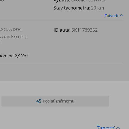
Stav tachometra:
20 km
Zatvorit
ID auta:
SK11769352
89 € bez DPH)
6 740 € bez DPH)
ní
kom od 2,99% !
Poslať známemu
Zatvoriť