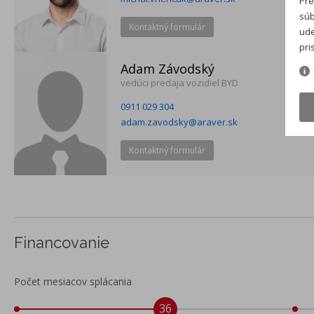
Pre
súb
Kontaktný formulár
ude
pri
Adam Závodský
vedúci predaja vozidiel BYD
0911 029 304
adam.zavodsky@araver.sk
Kontaktný formulár
Financovanie
Počet mesiacov splácania
36