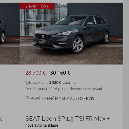
Zľava: 1 460 €
28 700 €
30 160 €
Výbava v cene
5 320 €
zdarma
Extra bonus 1 300 € pri značkovom financovaní
PRVÝ TRENČIANSKY AUTOSERVIS
x
SEAT Leon SP 1.5 TSI FR Max +
nové auto na sklade