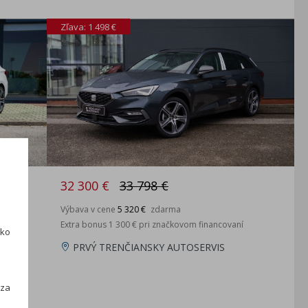
Zľava: 1 498 €
32 300 €
33 798 €
Výbava v cene
5 320 €
zdarma
Extra bonus 1 300 € pri značkovom financovaní
ako
PRVÝ TRENČIANSKY AUTOSERVIS
h
 za