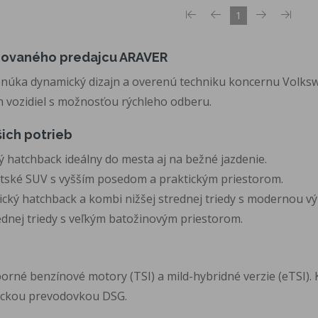
1
izovaného predajcu ARAVER
núka dynamický dizajn a overenú techniku koncernu Volksw
h vozidiel s možnosťou rýchleho odberu.
ich potrieb
 hatchback ideálny do mesta aj na bežné jazdenie.
ské SUV s vyšším posedom a praktickým priestorom.
cký hatchback a kombi nižšej strednej triedy s modernou v
dnej triedy s veľkým batožinovým priestorom.
né benzínové motory (TSI) a mild-hybridné verzie (eTSI). 
ickou prevodovkou DSG.