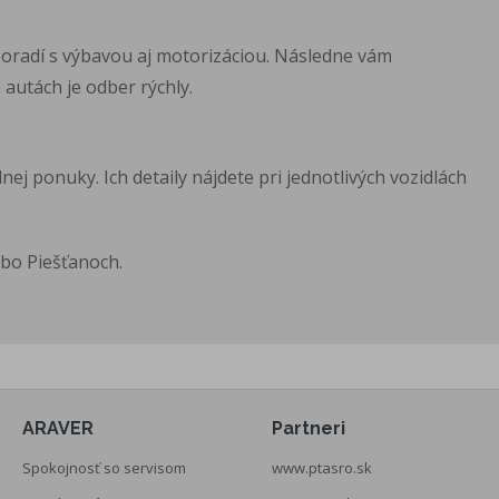
poradí s výbavou aj motorizáciou. Následne vám
autách je odber rýchly.
ej ponuky. Ich detaily nájdete pri jednotlivých vozidlách
ebo Piešťanoch.
ARAVER
Partneri
Spokojnosť so servisom
www.ptasro.sk