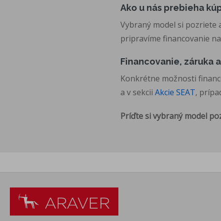
Ako u nás prebieha kú
Vybraný model si pozriete 
pripravíme financovanie na
Financovanie, záruka a
Konkrétne možnosti financov
a v sekcii
Akcie SEAT
, príp
Príďte si vybraný model poz