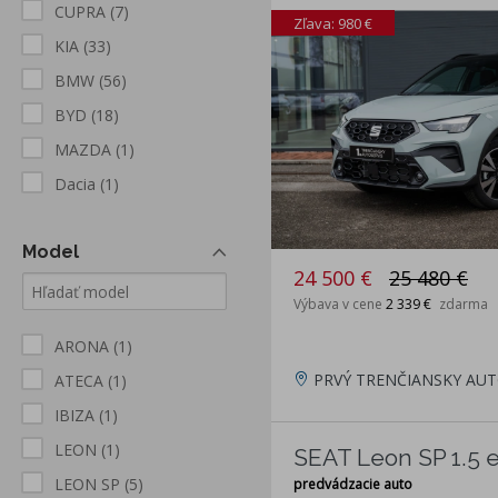
CUPRA
(7)
Zľava: 980 €
KIA
(33)
BMW
(56)
BYD
(18)
MAZDA
(1)
Dacia
(1)
Model
24 500 €
25 480 €
Výbava v cene
2 339 €
zdarma
ARONA
(1)
PRVÝ TRENČIANSKY AUT
ATECA
(1)
IBIZA
(1)
LEON
(1)
SEAT Leon SP 1.5 e
LEON SP
(5)
predvádzacie auto