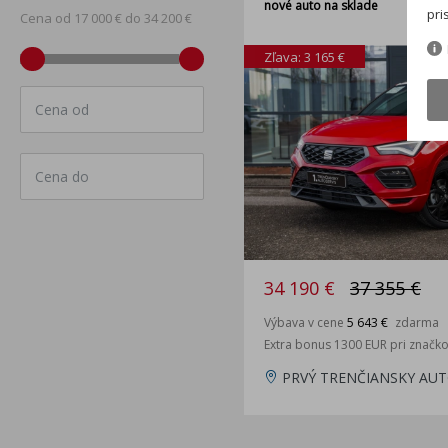
nové auto na sklade
pri
Cena od 17 000 € do 34 200 €
Zľava: 3 165 €
Cena od
Cena do
34 190 €
37 355 €
Výbava v cene
5 643 €
zdarma
Extra bonus 1300 EUR pri značk
PRVÝ TRENČIANSKY AUT