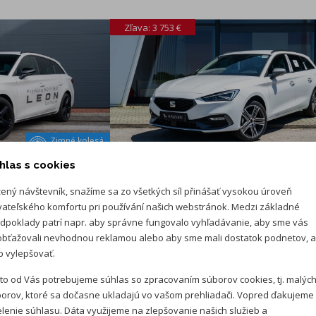
Zľava: 3 753 €
Zimné kolesá
v cene
hlas s cookies
30 490 €
34 243 €
ený návštevník, snažíme sa zo všetkých síl přinášať vysokou úroveň
vateľského komfortu pri používání našich webstránok. Medzi základné
Výbava v cene
3 452 €
zdarma
dpoklady patrí napr. aby správne fungovalo vyhľadávanie, aby sme vás
Extra bonus 1 300 € pri značkovom financovaní
bťažovali nevhodnou reklamou alebo aby sme mali dostatok podnetov, 
 vylepšovať.
OSERVIS
PRVÝ TRENČIANSKY AUTOSERVIS
to od Vás potrebujeme súhlas so zpracovaním súborov cookies, tj. malýc
orov, ktoré sa dočasne ukladajú vo vašom prehliadači. Vopred ďakujeme
 FR Black
lenie súhlasu. Dáta využijeme na zlepšovanie našich služieb a