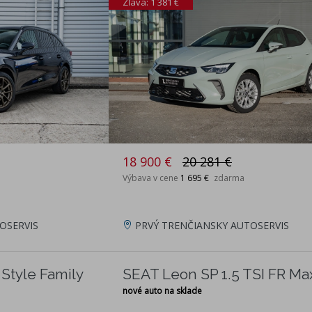
Zľava: 1 381 €
18 900 €
20 281 €
Výbava v cene
1 695 €
zdarma
OSERVIS
PRVÝ TRENČIANSKY AUTOSERVIS
 Style Family
SEAT Leon SP 1.5 TSI FR Ma
nové auto na sklade