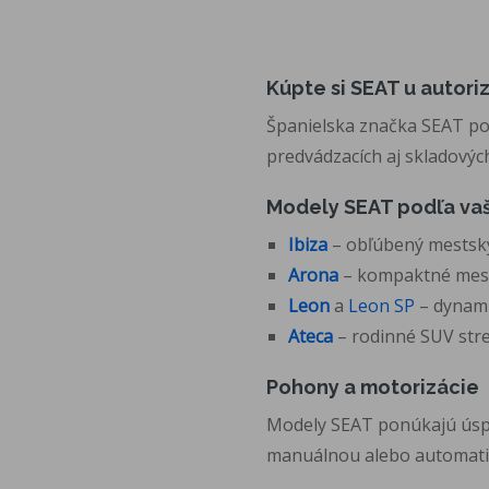
Kúpte si SEAT u autor
Španielska značka SEAT po
predvádzacích aj skladovýc
Modely SEAT podľa vaš
Ibiza
– obľúbený mestský
Arona
– kompaktné mest
Leon
a
Leon SP
– dynami
Ateca
– rodinné SUV stre
Pohony a motorizácie
Modely SEAT ponúkajú úspor
manuálnou alebo automat