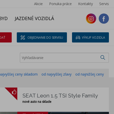
Akcie
Ponuka práce
Kontakty
Servis
BYD
JAZDENÉ VOZIDLÁ
DAŤ
OBJEDNANIE DO SERVISU
VÝKUP VOZIDLA
najvyššej ceny skladom
od najvyššej zľavy
od najnižšej ceny
SEAT Leon 1.5 TSI Style Family
nové auto na sklade