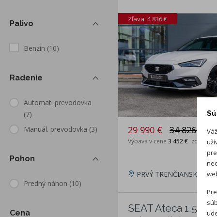
Zľava: 4 836 €
Palivo
Benzín
(10)
Radenie
Automat. prevodovka
Sú
(7)
29 990 €
34 826 €
Manuál. prevodovka
(3)
Váž
Výbava v cene
3 452 €
zdarma
uží
pre
Pohon
neo
web
PRVÝ TRENČIANSKY AUT
Predný náhon
(10)
Pre
súb
SEAT Ateca 1.5 TSI
Cena
ude