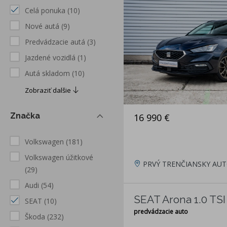
Celá ponuka
(10)
Nové autá
(9)
Predvádzacie autá
(3)
Jazdené vozidlá
(1)
Autá skladom
(10)
Zobraziť dalšie
Značka
16 990 €
Volkswagen
(181)
Volkswagen úžitkové
PRVÝ TRENČIANSKY AUT
(29)
Audi
(54)
SEAT Arona 1.0 TSI
SEAT
(10)
predvádzacie auto
Škoda
(232)