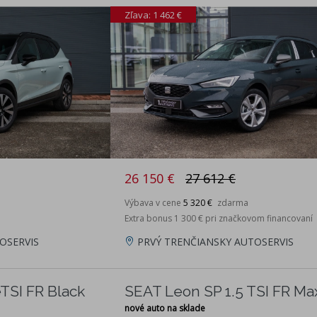
Zľava: 1 462 €
26 150 €
27 612 €
Výbava v cene
5 320 €
zdarma
Extra bonus 1 300 € pri značkovom financovaní
OSERVIS
PRVÝ TRENČIANSKY AUTOSERVIS
TSI FR Black
SEAT Leon SP 1.5 TSI FR Ma
nové auto na sklade