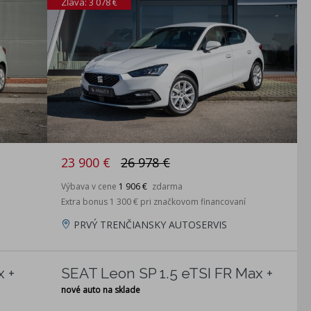
Zľava: 3 078 €
23 900 €
26 978 €
Výbava v cene
1 906 €
zdarma
Extra bonus 1 300 € pri značkovom financovaní
PRVÝ TRENČIANSKY AUTOSERVIS
x +
SEAT Leon SP 1.5 eTSI FR Max +
nové auto na sklade