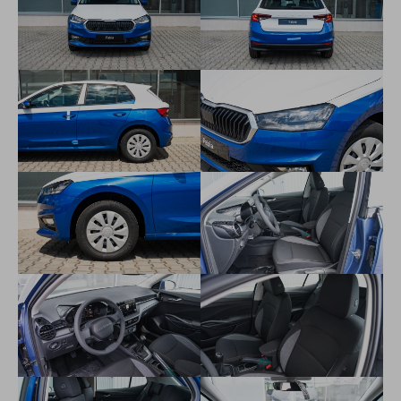
kontrola tlaku v pneumatikách
2-ramenný PUR volant
parkovacie senzory vzadu
obmedzovač rýchlosti
manuálna klimatizácia
centrálne zamykanie s diaľkovým ovládaním (2 sklopné
kľúče)
infotaiment Škoda s 8" dotykovým displejom
DAB-digitálny rádiopríjem
Bluetooth
4 reproduktory vpredu
8" virtuálny kokpit
zadné sedadlo nedelené, zadné operadlá delené a sklopné
60:40
Funkčný paket: 3 stropné madlá (zadné s háčikmi), slnečné
clony s Make-up zrkadlom na strane vodiča a spolujzadca,
schránka na okuliare, lampičky na čítanie vpredu a vzadu
Tyre Fit - súprava na opravu pneumatík