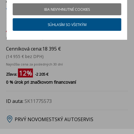
AUTOSERVIS
Viac info
IBA NEVYHNUTNÉ COOKIES
SÚHLASÍM SO VŠETKÝM
Akciová cena:
16 190 €
(13 163 € bez DPH)
Cenníková cena:
18 395 €
(14 955 € bez DPH)
Najnižšia cena za posledných 30 dní
12%
Zľava:
-2 205 €
0 % úrok pri značkovom financovaní
ID auta:
SK11775573
PRVÝ NOVOMESTSKÝ AUTOSERVIS