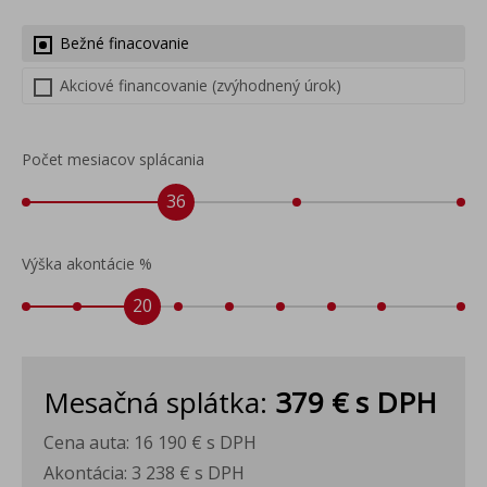
Bežné finacovanie
Akciové financovanie (zvýhodnený úrok)
Počet mesiacov splácania
36
Výška akontácie %
20
Mesačná splátka:
379 €
s DPH
Cena auta:
16 190 €
s DPH
Akontácia:
3 238 €
s DPH