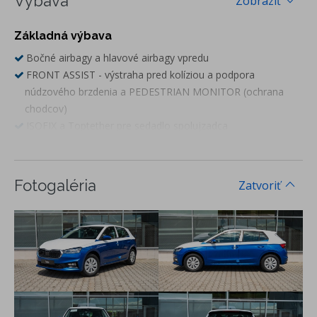
Výbava
Zobraziť
Základná výbava
Bočné airbagy a hlavové airbagy vpredu
FRONT ASSIST - výstraha pred kolíziou a podpora
núdzového brzdenia a PEDESTRIAN MONITOR (ochrana
chodcov)
ISOFIX a Toptether pre sedadlo spolujzadca
3. hlavová opierka vzadu
LANE ASSIST - asistent udržiavania v jazdnom pruhu
EASY LIGHT ASSIST - svetelný senzor
Fotogaléria
Zatvoriť
DRIVER ALERT - asistent rozpoznania únavy a pozornosti
vodiča
LED hlavné svetlomety + LED denné svietenie
predné hmlové svetlomety
elektrické ovládanie okien vpredu
elektricky nastaviteľné a vyhrievané vonkajšie spätné zrkadlá
vo farbe vozidla
Čítanie dopravných značiek