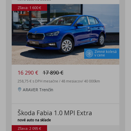
Zľava: 1 600 €
Zimné kolesá
v cene
16 290 €
17 890 €
258,75 € s DPH mesačne / 48 mesiacov/ 40 000km
ARAVER Trenčín
Škoda Fabia 1.0 MPI Extra
nové auto na sklade
Zľava: 2 095 €