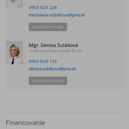
2 reproduktory vzadu
0903 826 226
lakťová opierka vpredu
miroslava.vojtekova@pna.sk
vkladané tkané koberce vpredu a vzadu
2x USB-C vpredu
Kontaktný formulár
Príplatková výbava
Mgr. Denisa Suláková
rezervné koleso (neplnohodnotné) pre 15"
vedúca predaja vozidiel Škoda
disky+zdvihák+kĺúč na kolesá
vyhrievané predné sedadlá
0903 826 153
predĺžená záruka 5 rokov, 100 000 km
denisa.sulakova@pna.sk
Kontaktný formulár
Financovanie