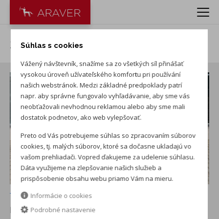
Škoda Fabia 1.0 MPI Extra
Súhlas s cookies
Vážený návštevník, snažíme sa zo všetkých síl přinášať
vysokou úroveň užívateľského komfortu pri používání
našich webstránok. Medzi základné predpoklady patrí
napr. aby správne fungovalo vyhľadávanie, aby sme vás
neobťažovali nevhodnou reklamou alebo aby sme mali
dostatok podnetov, ako web vylepšovať.
Preto od Vás potrebujeme súhlas so zpracovaním súborov
cookies, tj. malých súborov, ktoré sa dočasne ukladajú vo
vašom prehliadači. Vopred ďakujeme za udelenie súhlasu.
Dáta využijeme na zlepšovanie našich služieb a
prispôsobenie obsahu webu priamo Vám na mieru.
+ ďalších 14
Informácie o cookies
NOVÉ AUTO NA SKLADE
v PRVÝ NOVOMESTSKÝ
Podrobné nastavenie