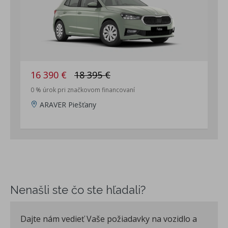
16 390 €
18 395 €
0 % úrok pri značkovom financovaní
ARAVER Piešťany
Nenašli ste čo ste hľadali?
Dajte nám vedieť Vaše požiadavky na vozidlo a