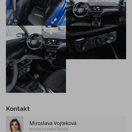
oceľové disky kolies 5,5J x 15" s krytmi CALLISTO (185/65
R15)
zadné kotúčové brzdy (len pre 1.0 TSI 85 kW)
ESC, vrátane ABS,MSR, ASR, EDS, HBA, XDS
Airbag vodiča a spolujazdca, spolujazdca s deaktiváciou
e-Call tiesňové volanie
predĺžená záruka na 5 rokov/100 000 km (platí tá z
podmienok, ktorá nastane skôr, prvé 2 roky bez
obmedzenia počtu kilometrov)
Premenlivý servisný interval s výmenou oleja až 30 000 km
alebo každé 2 roky
Škoda - Doživotná garancia Mobility Premium- poskytuje
pomoc servisným vozidlom na mieste poruchy(porucha na
vozidle, chýbajúce PHM, defekt pneumtiky,
zabuchnuté/stratené kľúče, vybitá batéria, zámena paliva),
odtiahnutie vozidla, prípadne služby - náhradnú dopravu,
Kontakt
požičanie náhradného vozidla, ubytovanie pre posádku, a i.
výškovo nastaviteľné sedadlo vodiča
Miroslava Vojteková
bezdrôtový SmartLink
predaj vozidiel Škoda