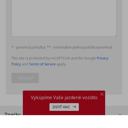
* - povinná položka; ** - minimálne jedna položka povinná
This site is protected by reCAPTCHA and the Google
Privacy
Policy
and
Terms of Service
apply.
ODOSLAŤ
Vykúpime Vaše jazdené vozidlo
ZISTIŤ VIAC
Značky