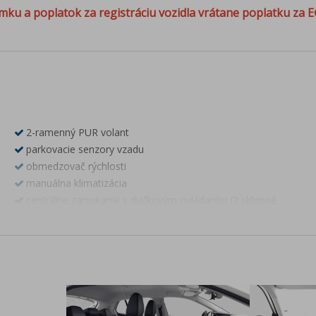
mku a poplatok za registráciu vozidla vrátane poplatku za E
2-ramenný PUR volant
parkovacie senzory vzadu
obmedzovač rýchlosti
manuálna klimatizácia
centrálne zamykanie s diaľkovým ovládaním (2 sklopné
kľúče)
infotaiment Škoda s 8" dotykovým displejom
DAB-digitálny rádiopríjem
Bluetooth
4 reproduktory vpredu
8" virtuálny kokpit