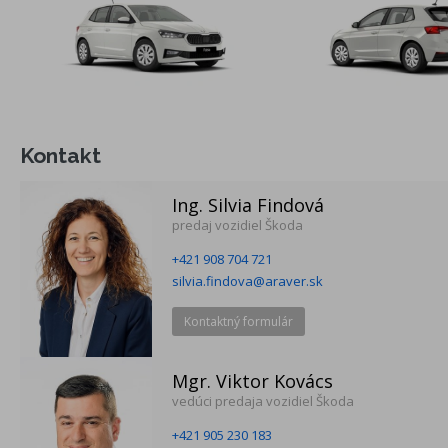
elektrické ovládanie okien vpredu
elektricky nastaviteľné a vyhrievané vonkajšie spätné zrkadlá
vo farbe vozidla
Čítanie dopravných značiek
kontrola tlaku v pneumatikách
Kontakt
Ing. Silvia Findová
Príplatková výbava
predaj vozidiel Škoda
rezervné koleso (neplnohodnotné) pre 15"
+421 908 704 721
disky+zdvihák+kĺúč na kolesá
silvia.findova@araver.sk
Comfort - vkladné tkané koberce vpredu a vzadu, lakťová
opierka vpredu s odkladacou schránkou Jumbo Box a
Kontaktný formulár
výduchmi ventilácie pre cestujúcich vzadu, stredová konzola
s držiakom na nápoje typu Snehuliak, výškovo nastaviteľné
Mgr. Viktor Kovács
sedadlo vodiča
vedúci predaja vozidiel Škoda
+421 905 230 183