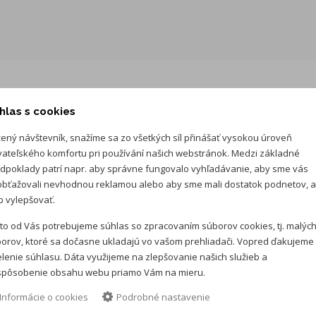
hlas s cookies
ený návštevník, snažíme sa zo všetkých síl přinášať vysokou úroveň
vateľského komfortu pri používání našich webstránok. Medzi základné
dpoklady patrí napr. aby správne fungovalo vyhľadávanie, aby sme vás
vanie (zvýhodnený úrok)
Mesačná splát
bťažovali nevhodnou reklamou alebo aby sme mali dostatok podnetov, 
 vylepšovať.
Cena auta:
16 390 €
s D
to od Vás potrebujeme súhlas so zpracovaním súborov cookies, tj. malýc
Akontácia:
3 278 €
s DP
orov, ktoré sa dočasne ukladajú vo vašom prehliadači. Vopred ďakujeme
Splátka je kalkulovaná 
lenie súhlasu. Dáta využijeme na zlepšovanie našich služieb a
spôsobenie obsahu webu priamo Vám na mieru.
spracovateľského poplat
Informácie o cookies
Podrobné nastavenie
Vložte cenu auta *