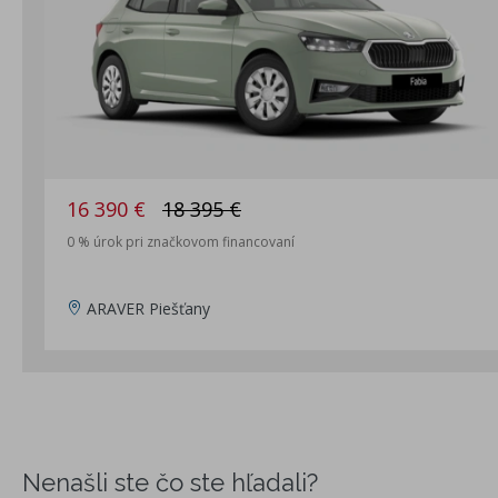
16 390 €
18 395 €
0 % úrok pri značkovom financovaní
ARAVER Piešťany
Nenašli ste čo ste hľadali?