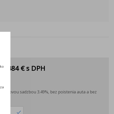
ka:
384 €
s DPH
ako
PH
h
H
 za
s úrokovou sadzbou 3.49%, bez poistenia auta a bez
ku.