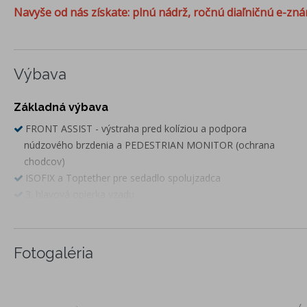
Navyše od nás získate: plnú nádrž, ročnú diaľničnú e-zná
Výbava
Základná výbava
FRONT ASSIST - výstraha pred kolíziou a podpora
núdzového brzdenia a PEDESTRIAN MONITOR (ochrana
chodcov)
ISOFIX a Toptether pre sedadlo spolujzadca
3. hlavová opierka vzadu
LANE ASSIST - asistent udržiavania v jazdnom pruhu
EASY LIGHT ASSIST - svetelný senzor
DRIVER ALERT - asistent rozpoznania únavy a pozornosti
Fotogaléria
vodiča
LED hlavné svetlomety + LED denné svietenie
predné hmlové svetlomety