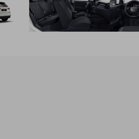
zadné sedadlo nedelené, zadné operadlá delené a sklopné
60:40
Funkčný paket: 3 stropné madlá (zadné s háčikmi), slnečné
clony s Make-up zrkadlom na strane vodiča a spolujzadca,
schránka na okuliare, lampičky na čítanie vpredu a vzadu
vyhrievané predné sedadlá
predĺžená záruka 5 rokov, 100 000 km