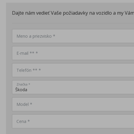
Dajte nám vedieť Vaše požiadavky na vozidlo a my V
Meno a priezvisko *
E-mail ** *
Telefón ** *
Značka *
Model *
Cena *