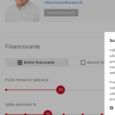
viktor.kovacs@araver.sk
Kontaktný formulár
Sú
Financovanie
Váž
uží
pre
Bežné finacovanie
Akciové financo
neo
web
Počet mesiacov splácania
Pre
súb
36
ude
pri
Výška akontácie %
20