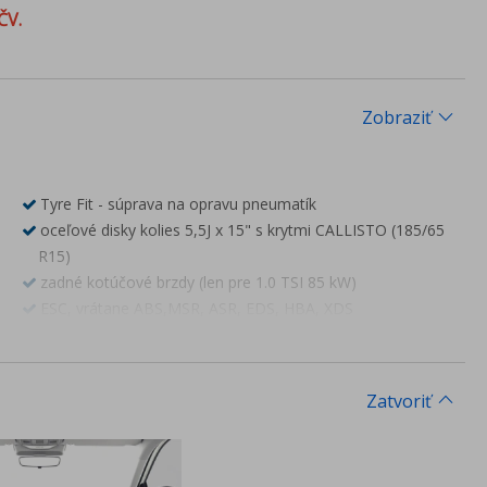
ČV.
Zobraziť
Tyre Fit - súprava na opravu pneumatík
oceľové disky kolies 5,5J x 15" s krytmi CALLISTO (185/65
R15)
zadné kotúčové brzdy (len pre 1.0 TSI 85 kW)
ESC, vrátane ABS,MSR, ASR, EDS, HBA, XDS
Airbag vodiča a spolujazdca, spolujazdca s deaktiváciou
Bočné airbagy a hlavové airbagy vpredu
e-Call tiesňové volanie
Zatvoriť
predĺžená záruka na 5 rokov/100 000 km (platí tá z
podmienok, ktorá nastane skôr, prvé 2 roky bez
obmedzenia počtu kilometrov)