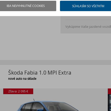
IBA NEVYHNUTNÉ COOKIES
SÚHLASÍM SO VŠETKÝM
Kalkulácia má iba informačný
kontaktného formulára niekto
Vykúpime Vaše jazdené vozidl
Škoda Fabia 1.0 MPI Extra
nové auto na sklade
Zľava: 2 095 €