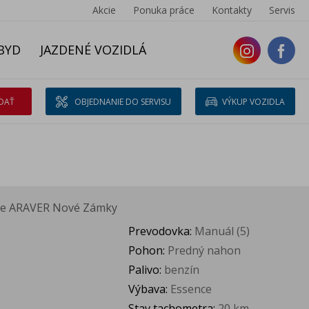
Akcie
Ponuka práce
Kontakty
Servis
BYD
JAZDENÉ VOZIDLÁ
DAŤ
OBJEDNANIE DO SERVISU
VÝKUP VOZIDLA
e ARAVER Nové Zámky
Prevodovka:
Manuál (5)
Pohon:
Predný nahon
Palivo:
benzín
Výbava:
Essence
Stav tachometra:
20 km