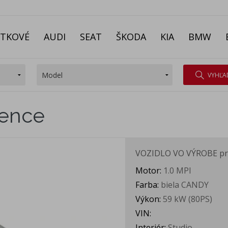
ITKOVÉ
AUDI
SEAT
ŠKODA
KIA
BMW
VYHĽA
sence
VOZIDLO VO VÝROBE
pr
Motor:
1.0 MPI
Farba:
biela CANDY
Výkon:
59 kW (80PS)
VIN:
Interiér:
Studio