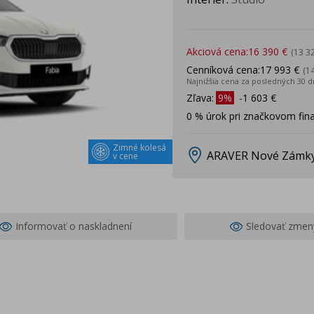
Akciová cena:
16 390 €
(13 3
Cenníková cena:
17 993 €
(1
Najnižšia cena za posledných 30 d
Zľava:
9%
-1 603 €
0 % úrok pri značkovom fin
Zimné kolesá
ARAVER Nové Zámk
v cene
Informovať o naskladnení
Sledovať zmen