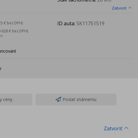
Zatvorit
ID auta:
SK11751519
25 € bez DPH)
4 628 € bez DPH)
ní
ancovaní
y
y ceny
Poslať známemu
Zatvoriť