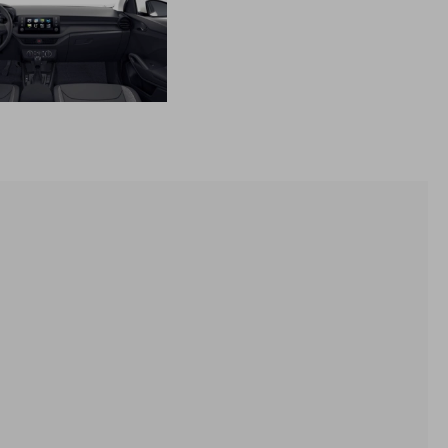
Premenlivý servisný interval s výmenou oleja až 30 000 km
alebo každé 2 roky
Škoda - Doživotná garancia Mobility Premium- poskytuje
pomoc servisným vozidlom na mieste poruchy(porucha na
vozidle, chýbajúce PHM, defekt pneumtiky,
zabuchnuté/stratené kľúče, vybitá batéria, zámena paliva),
odtiahnutie vozidla, prípadne služby - náhradnú dopravu,
požičanie náhradného vozidla, ubytovanie pre posádku, a i.