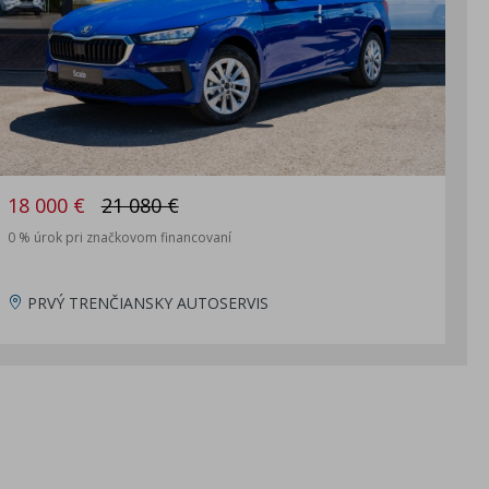
18 000 €
21 080 €
0 % úrok pri značkovom financovaní
PRVÝ TRENČIANSKY AUTOSERVIS