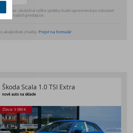
 charakter, skutočná výška splátky bude upresnená po odoslaní
rému z našich predajcov.
o akejkoľvek značky.
Prejsť na formulár
Škoda Scala 1.0 TSI Extra
nové auto na sklade
Zľava: 3 080 €