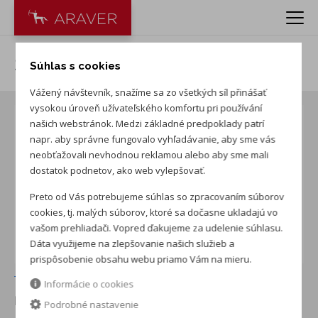
Škoda Fabia 1.0 MPI Extra
Súhlas s cookies
Vážený návštevník, snažíme sa zo všetkých síl přinášať
vysokou úroveň užívateľského komfortu pri používání
našich webstránok. Medzi základné predpoklady patrí
napr. aby správne fungovalo vyhľadávanie, aby sme vás
neobťažovali nevhodnou reklamou alebo aby sme mali
dostatok podnetov, ako web vylepšovať.
Preto od Vás potrebujeme súhlas so zpracovaním súborov
cookies, tj. malých súborov, ktoré sa dočasne ukladajú vo
vašom prehliadači. Vopred ďakujeme za udelenie súhlasu.
Dáta využijeme na zlepšovanie našich služieb a
prispôsobenie obsahu webu priamo Vám na mieru.
+ ďalších 2
Informácie o cookies
NOVÉ AUTO NA SKLADE
v ARAVER Piešťany
Podrobné nastavenie