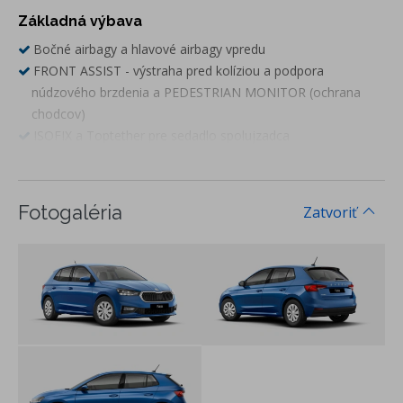
Základná výbava
Bočné airbagy a hlavové airbagy vpredu
FRONT ASSIST - výstraha pred kolíziou a podpora
núdzového brzdenia a PEDESTRIAN MONITOR (ochrana
chodcov)
ISOFIX a Toptether pre sedadlo spolujzadca
3. hlavová opierka vzadu
LANE ASSIST - asistent udržiavania v jazdnom pruhu
EASY LIGHT ASSIST - svetelný senzor
Fotogaléria
Zatvoriť
DRIVER ALERT - asistent rozpoznania únavy a pozornosti
vodiča
LED hlavné svetlomety + LED denné svietenie
predné hmlové svetlomety
elektrické ovládanie okien vpredu
elektricky nastaviteľné a vyhrievané vonkajšie spätné zrkadlá
vo farbe vozidla
Čítanie dopravných značiek
kontrola tlaku v pneumatikách