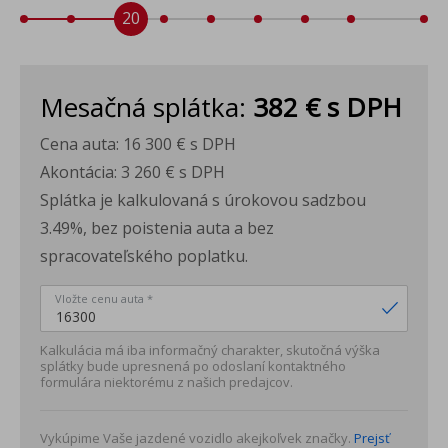
lakťová opierka vpredu
20
vkladané tkané koberce vpredu a vzadu
2x USB-C vpredu
Príplatková výbava
Mesačná splátka:
382 €
s DPH
rezervné koleso (neplnohodnotné) pre 15"
Cena auta:
16 300 €
s DPH
disky+zdvihák+kĺúč na kolesá
Akontácia:
3 260 €
s DPH
vyhrievané predné sedadlá
Splátka je kalkulovaná s úrokovou sadzbou
predĺžená záruka 5 rokov, 100 000 km
3.49%, bez poistenia auta a bez
spracovateľského poplatku.
Vložte cenu auta *
Kalkulácia má iba informačný charakter, skutočná výška
splátky bude upresnená po odoslaní kontaktného
formulára niektorému z našich predajcov.
Vykúpime Vaše jazdené vozidlo akejkoľvek značky.
Prejsť