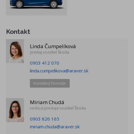
2-ramenný PUR volant
parkovacie senzory vzadu
obmedzovač rýchlosti
manuálna klimatizácia
Kontakt
centrálne zamykanie s diaľkovým ovládaním (2 sklopné
kľúče)
Linda Čumpelíková
infotaiment Škoda s 8" dotykovým displejom
predaj vozidiel Škoda
DAB-digitálny rádiopríjem
Bluetooth
0903 412 070
4 reproduktory vpredu
linda.cumpelikova@araver.sk
8" virtuálny kokpit
zadné sedadlo nedelené, zadné operadlá delené a sklopné
Kontaktný formulár
60:40
Funkčný paket: 3 stropné madlá (zadné s háčikmi), slnečné
Miriam Chudá
clony s Make-up zrkadlom na strane vodiča a spolujzadca,
vedúca predaja vozidiel Škoda
schránka na okuliare, lampičky na čítanie vpredu a vzadu
0903 826 165
Tyre Fit - súprava na opravu pneumatík
miriam.chuda@araver.sk
oceľové disky kolies 5,5J x 15" s krytmi CALLISTO (185/65
R15)