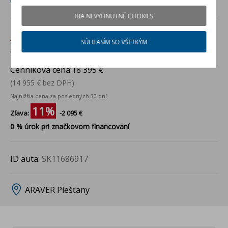
Viac info
IBA NEVYHNUTNÉ COOKIES
Akciová cena:
16 300 €
SÚHLASÍM SO VŠETKÝM
(13 252 € bez DPH)
Cenníková cena:
18 395 €
(14 955 € bez DPH)
Najnižšia cena za posledných 30 dní
11%
Zľava:
-2 095 €
0 % úrok pri značkovom financovaní
ID auta:
SK11686917
ARAVER Piešťany