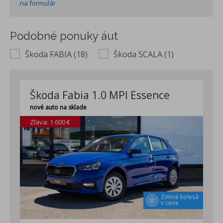
na formulár
Podobné ponuky áut
Škoda FABIA (18)
Škoda SCALA (1)
Škoda Fabia 1.0 MPI Essence
nové auto na sklade
Zľava: 1 600 €
Zimné kolesá
v cene