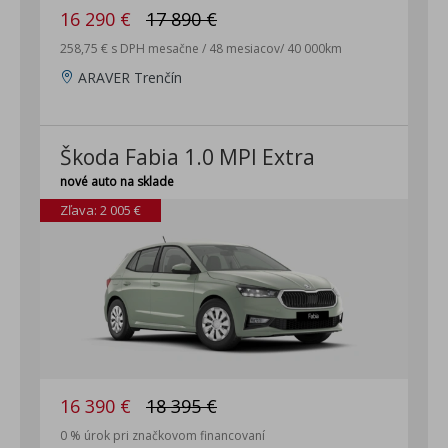
16 290 €
17 890 €
258,75 € s DPH mesačne / 48 mesiacov/ 40 000km
ARAVER Trenčín
Škoda Fabia 1.0 MPI Extra
nové auto na sklade
Zľava: 2 005 €
16 390 €
18 395 €
0 % úrok pri značkovom financovaní