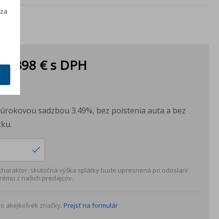
h
 za
ka:
398 €
s DPH
PH
H
s úrokovou sadzbou 3.49%, bez poistenia auta a bez
ku.
 charakter, skutočná výška splátky bude upresnená po odoslaní
rému z našich predajcov.
o akejkoľvek značky.
Prejsť na formulár