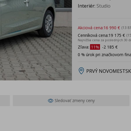
Interiér:
Studio
Akciová cena:
16 990 €
(13 8
Cenníková cena:
19 175 €
(1
Najnižšia cena za posledných 30 d
Zľava:
11%
-2 185 €
0 % úrok pri značkovom fin
PRVÝ NOVOMESTSK
Sledovať zmeny ceny