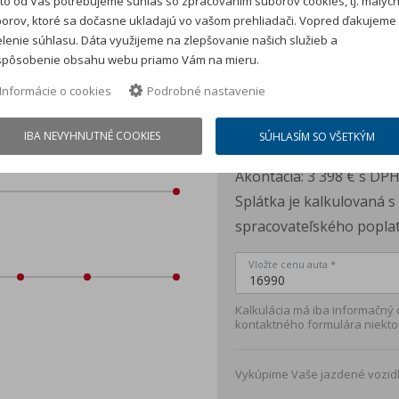
to od Vás potrebujeme súhlas so zpracovaním súborov cookies, tj. malýc
orov, ktoré sa dočasne ukladajú vo vašom prehliadači. Vopred ďakujeme
lenie súhlasu. Dáta využijeme na zlepšovanie našich služieb a
spôsobenie obsahu webu priamo Vám na mieru.
Informácie o cookies
Podrobné nastavenie
vanie (zvýhodnený úrok)
Mesačná splát
IBA NEVYHNUTNÉ COOKIES
SÚHLASÍM SO VŠETKÝM
Cena auta:
16 990 €
s D
Akontácia:
3 398 €
s DP
Splátka je kalkulovaná 
spracovateľského poplat
Vložte cenu auta *
Kalkulácia má iba informačný
kontaktného formulára niekto
Vykúpime Vaše jazdené vozidl