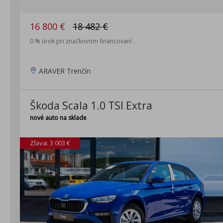
16 800 €
18 482 €
0 % úrok pri značkovom financovaní .
ARAVER Trenčín
Škoda Scala 1.0 TSI Extra
nové auto na sklade
Zľava: 3 003 €