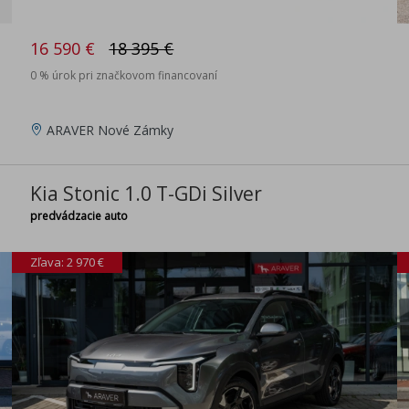
16 590 €
18 395 €
0 % úrok pri značkovom financovaní
ARAVER Nové Zámky
Kia Stonic 1.0 T-GDi Silver
predvádzacie auto
Zľava: 2 970 €