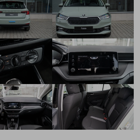
vozidle, chýbajúce PHM, defekt pneumtiky,
zabuchnuté/stratené kľúče, vybitá batéria, zámena paliva),
odtiahnutie vozidla, prípadne služby - náhradnú dopravu,
požičanie náhradného vozidla, ubytovanie pre posádku, a i.
výškovo nastaviteľné sedadlo vodiča
bezdrôtový SmartLink
2 reproduktory vzadu
lakťová opierka vpredu
vkladané tkané koberce vpredu a vzadu
2x USB-C vpredu