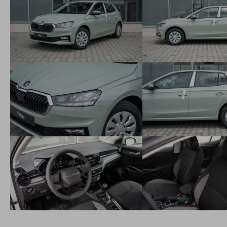
LED hlavné svetlomety + LED denné svietenie
predné hmlové svetlomety
elektrické ovládanie okien vpredu
elektricky nastaviteľné a vyhrievané vonkajšie spätné zrkadlá
vo farbe vozidla
Čítanie dopravných značiek
kontrola tlaku v pneumatikách
2-ramenný PUR volant
Príplatková výbava
rezervné koleso (neplnohodnotné) pre 15" disky+zdvihák+kĺúč 
vyhrievané predné sedadlá
predĺžená záruka 5 rokov, 100 000 km