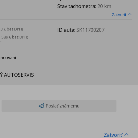
Stav tachometra:
20 km
Zatvorit
ID auta:
SK11700207
13 € bez DPH)
5 589 € bez DPH)
ní
ancovaní
Ý AUTOSERVIS
Poslať známemu
Zatvoriť