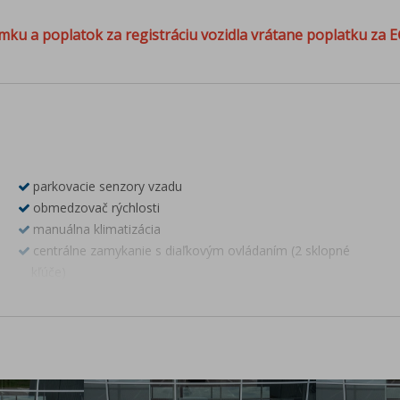
mku a poplatok za registráciu vozidla vrátane poplatku za E
parkovacie senzory vzadu
obmedzovač rýchlosti
manuálna klimatizácia
centrálne zamykanie s diaľkovým ovládaním (2 sklopné
kľúče)
infotaiment Škoda s 8" dotykovým displejom
DAB-digitálny rádiopríjem
Bluetooth
4 reproduktory vpredu
8" virtuálny kokpit