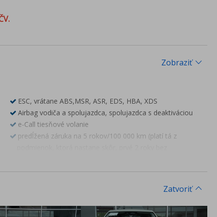
ČV.
Zobraziť
ESC, vrátane ABS,MSR, ASR, EDS, HBA, XDS
Airbag vodiča a spolujazdca, spolujazdca s deaktiváciou
e-Call tiesňové volanie
predĺžená záruka na 5 rokov/100 000 km (platí tá z
podmienok, ktorá nastane skôr, prvé 2 roky bez
obmedzenia počtu kilometrov)
Premenlivý servisný interval s výmenou oleja až 30 000 km
alebo každé 2 roky
Zatvoriť
Škoda - Doživotná garancia Mobility Premium- poskytuje
pomoc servisným vozidlom na mieste poruchy(porucha na