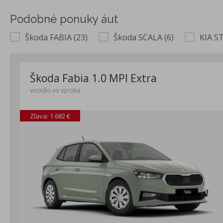
Podobné ponuky áut
Škoda FABIA (23)
Škoda SCALA (6)
KIA S
Škoda Fabia 1.0 MPI Extra
vozidlo vo výrobe
Zľava: 1 682 €