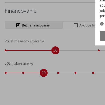
Pre
súb
Financovanie
ude
pri
Bežné finacovanie
Akciové financo
Počet mesiacov splácania
36
Výška akontácie %
20