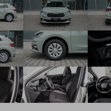
zadné sedadlo nedelené, zadné operadlá delené a sklopné
60:40
Funkčný paket: 3 stropné madlá (zadné s háčikmi), slnečné
clony s Make-up zrkadlom na strane vodiča a spolujzadca,
schránka na okuliare, lampičky na čítanie vpredu a vzadu
Tyre Fit - súprava na opravu pneumatík
oceľové disky kolies 5,5J x 15" s krytmi CALLISTO (185/65
R15)
zadné kotúčové brzdy (len pre 1.0 TSI 85 kW)
na kolesá