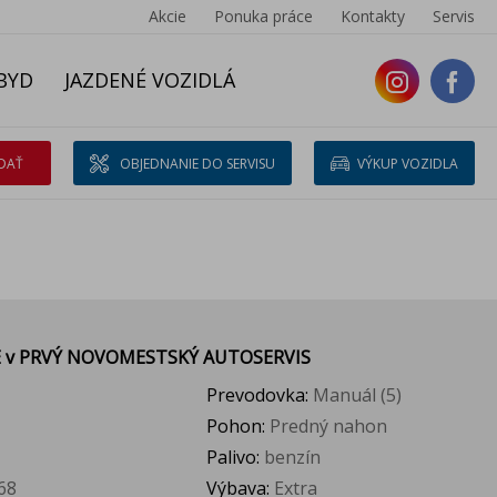
Akcie
Ponuka práce
Kontakty
Servis
BYD
JAZDENÉ VOZIDLÁ
DAŤ
OBJEDNANIE DO SERVISU
VÝKUP VOZIDLA
E
v PRVÝ NOVOMESTSKÝ AUTOSERVIS
Prevodovka:
Manuál (5)
Pohon:
Predný nahon
Palivo:
benzín
68
Výbava:
Extra