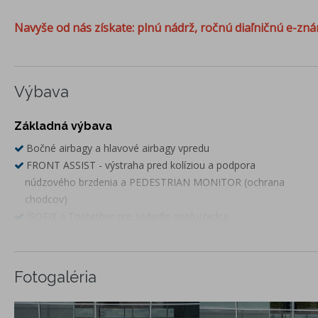
Navyše od nás získate: plnú nádrž, ročnú diaľničnú e-zná
Výbava
Základná výbava
Bočné airbagy a hlavové airbagy vpredu
FRONT ASSIST - výstraha pred kolíziou a podpora
núdzového brzdenia a PEDESTRIAN MONITOR (ochrana
chodcov)
ISOFIX a Toptether pre sedadlo spolujzadca
3. hlavová opierka vzadu
LANE ASSIST - asistent udržiavania v jazdnom pruhu
EASY LIGHT ASSIST - svetelný senzor
Fotogaléria
DRIVER ALERT - asistent rozpoznania únavy a pozornosti
vodiča