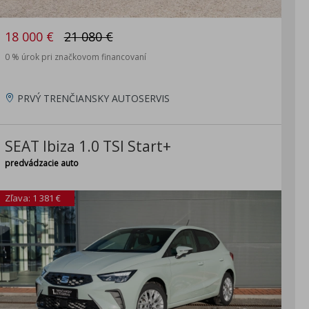
18 000 €
21 080 €
0 % úrok pri značkovom financovaní
PRVÝ TRENČIANSKY AUTOSERVIS
SEAT Ibiza 1.0 TSI Start+
predvádzacie auto
Zľava: 1 381 €