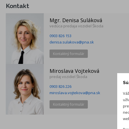
Kontakt
Mgr. Denisa Suláková
vedúca predaja vozidiel Škoda
0903 826 153
denisa.sulakova@pna.sk
Kontaktný formulár
Miroslava Vojteková
predaj vozidiel Škoda
Sú
0903 826 226
miroslava.vojtekova@pna.sk
Váž
uží
Kontaktný formulár
pre
neo
web