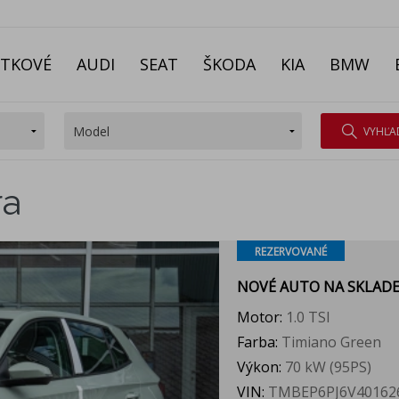
ITKOVÉ
AUDI
SEAT
ŠKODA
KIA
BMW
VYHĽA
ra
REZERVOVANÉ
NOVÉ AUTO NA SKLAD
Motor:
1.0 TSI
Farba:
Timiano Green
Výkon:
70 kW (95PS)
VIN:
TMBEP6PJ6V40162