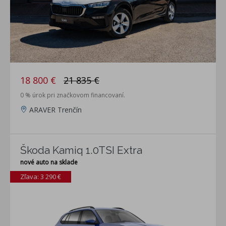
18 800 €
21 835 €
0 % úrok pri značkovom financovaní.
ARAVER Trenčín
Škoda Kamiq 1.0TSI Extra
nové auto na sklade
Zľava: 3 290 €