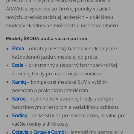
priestoru a nízkych prevádzkových nákladov. V
ARAVER si vyberiete zo širokej ponuky vozidiel –
nových, predvádzacích aj jazdených – s väčšinou
modelov skladom a s možnosťou rýchleho odberu.
Modely ŠKODA podľa vašich potrieb
Fabia
– obratný mestský hatchback ideálny pre
každodennú jazdu v meste aj do práce.
Scala
– priestranný a úsporný hatchback nižšej
strednej triedy pre náročnejších vodičov.
Kamiq
– kompaktné mestské SUV s vyšším
posedom a praktickým interiérom.
Karoq
– rodinné SUV strednej triedy s veľkým
batožinovým priestorom a variabilnou kabínou.
Kodiaq
– veľké SUV až pre sedem osôb, ideálne pre
väčšie rodiny a dlhé cesty.
Octavia
a
Octavia Combi
– legendárny bestseller v