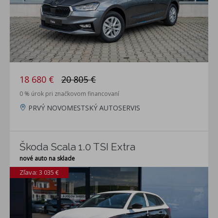
18 680 €
20 805 €
0 % úrok pri značkovom financovaní
PRVÝ NOVOMESTSKÝ AUTOSERVIS
Škoda Scala 1.0 TSI Extra
nové auto na sklade
Zľava: 3 035 €