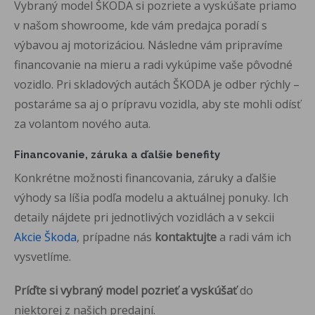
Vybraný model ŠKODA si pozriete a vyskúšate priamo
v našom showroome, kde vám predajca poradí s
výbavou aj motorizáciou. Následne vám pripravíme
financovanie na mieru a radi vykúpime vaše pôvodné
vozidlo. Pri skladových autách ŠKODA je odber rýchly –
postaráme sa aj o prípravu vozidla, aby ste mohli odísť
za volantom nového auta.
Financovanie, záruka a ďalšie benefity
Konkrétne možnosti financovania, záruky a ďalšie
výhody sa líšia podľa modelu a aktuálnej ponuky. Ich
detaily nájdete pri jednotlivých vozidlách a v sekcii
Akcie Škoda
, prípadne nás
kontaktujte
a radi vám ich
vysvetlíme.
Príďte si vybraný model pozrieť a vyskúšať
do
niektorej z našich predajní.