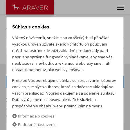
Autá ŠKODA
Súhlas s cookies
Vážený návštevník, snažíme sa zo všetkých síl přinášať
vysokou úroveň užívateľského komfortu pri používání
našich webstránok. Medzi základné predpoklady patrí
napr. aby správne fungovalo vyhľadávanie, aby sme vás
Počet záznamov:
232
neobťažovali nevhodnou reklamou alebo aby sme mali
dostatok podnetov, ako web vylepšovať.
Preto od Vás potrebujeme súhlas so zpracovaním súborov
FILTER VOZIDIEL
cookies, tj. malých súborov, ktoré sa dočasne ukladajú vo
vašom prehliadači. Vopred ďakujeme za udelenie súhlasu.
Dáta využijeme na zlepšovanie našich služieb a
Zoradiť podľa:
prispôsobenie obsahu webu priamo Vám na mieru.
od najnižšej ceny skladom
od najvyššej ceny skladom
od najvyššej zľavy
od najnižšej ceny
Informácie o cookies
Podrobné nastavenie