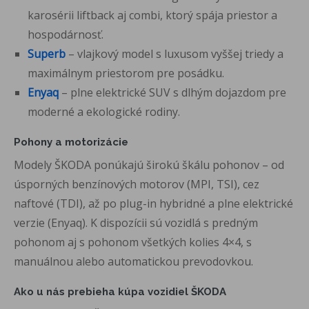
karosérii liftback aj combi, ktorý spája priestor a
hospodárnosť.
Superb
– vlajkový model s luxusom vyššej triedy a
maximálnym priestorom pre posádku.
Enyaq
– plne elektrické SUV s dlhým dojazdom pre
moderné a ekologické rodiny.
Pohony a motorizácie
Modely ŠKODA ponúkajú širokú škálu pohonov – od
úsporných benzínových motorov (MPI, TSI), cez
naftové (TDI), až po plug-in hybridné a plne elektrické
verzie (Enyaq). K dispozícii sú vozidlá s predným
pohonom aj s pohonom všetkých kolies 4×4, s
manuálnou alebo automatickou prevodovkou.
Ako u nás prebieha kúpa vozidiel ŠKODA