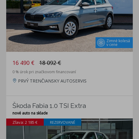
Zimné kolesá
v cene
16 490 €
18 092 €
0 % úrok pri značkovom financovaní
PRVÝ TRENČIANSKY AUTOSERVIS
Škoda Fabia 1.0 TSI Extra
nové auto na sklade
Zľava: 2 185 €
REZERVOVANÉ