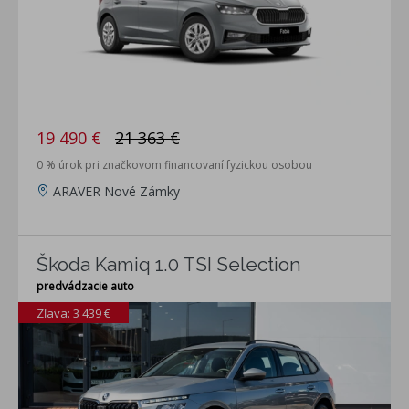
19 490 €
21 363 €
0 % úrok pri značkovom financovaní fyzickou osobou
ARAVER Nové Zámky
Škoda Kamiq 1.0 TSI Selection
predvádzacie auto
Zľava: 3 439 €