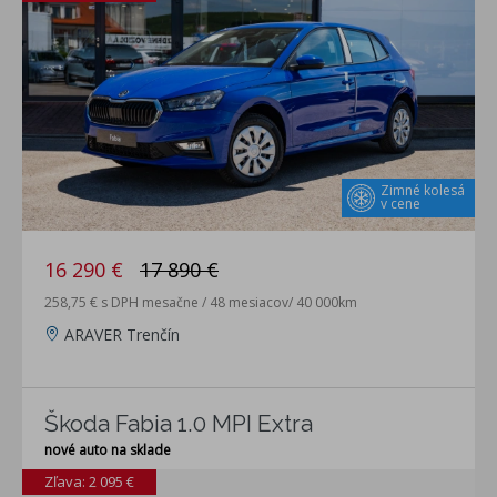
Zimné kolesá
v cene
16 290 €
17 890 €
258,75 € s DPH mesačne / 48 mesiacov/ 40 000km
ARAVER Trenčín
Škoda Fabia 1.0 MPI Extra
nové auto na sklade
Zľava: 2 095 €