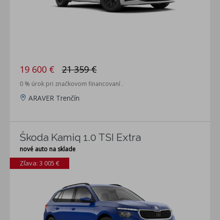
19 600 €
21 359 €
0 % úrok pri značkovom financovaní .
ARAVER Trenčín
Škoda Kamiq 1.0 TSI Extra
nové auto na sklade
Zľava: 3 005 €