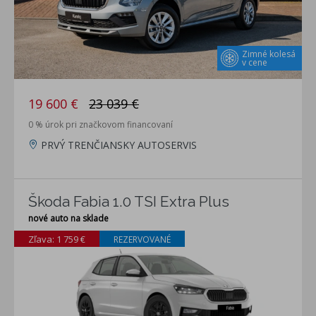
Zimné kolesá
v cene
19 600 €
23 039 €
0 % úrok pri značkovom financovaní
PRVÝ TRENČIANSKY AUTOSERVIS
Škoda Fabia 1.0 TSI Extra Plus
nové auto na sklade
Zľava: 1 759 €
REZERVOVANÉ