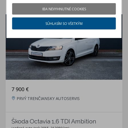
Škoda Rapid 1.2 TSI
IBA NEVYHNUTNÉ COOKIES
jazdené auto (rok 2015, 158147 km)
SÚHLASÍM SO VŠETKÝM
7 900 €
PRVÝ TRENČIANSKY AUTOSERVIS
Škoda Octavia 1,6 TDI Ambition