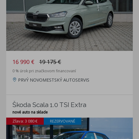
16 990 €
19 175 €
0 % úrok pri značkovom financovaní
PRVÝ NOVOMESTSKÝ AUTOSERVIS
Škoda Scala 1.0 TSI Extra
nové auto na sklade
Zľava: 3 080 €
REZERVOVANÉ