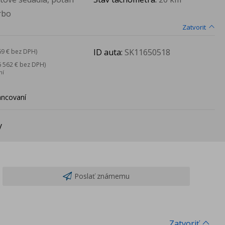
rbo
Zatvorit
ID auta:
SK11650518
69 € bez DPH)
6 562 € bez DPH)
ní
ancovaní
y
Poslať známemu
Zatvoriť