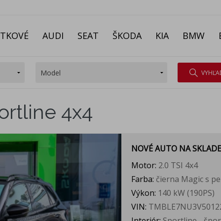
ITKOVÉ
AUDI
SEAT
ŠKODA
KIA
BMW
VYHĽA
ortline 4x4
NOVÉ AUTO NA SKLAD
Motor:
2.0 TSI 4x4
Farba:
čierna Magic s p
Výkon:
140 kW (190PS)
VIN:
TMBLE7NU3V5012
Interiér:
Sportline - špo