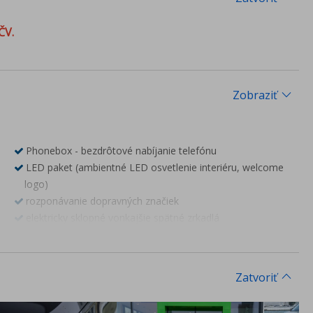
ČV.
Zobraziť
Phonebox - bezdrôtové nabíjanie telefónu
LED paket (ambientné LED osvetlenie interiéru, welcome
logo)
rozponávanie dopravných značiek
elektricky sklopné vonkajšie spätné zrkadlá
parkovacie senzory vpredu a vzadu
ele. otváranie a zatváranie piatych dverí virtuálnym pedálom
vonkajšie a vnútorné spätné zrkadlo s automatickým
Zatvoriť
stmavovaním
virtuálny kokpit 10" digitálny prístrojový panel