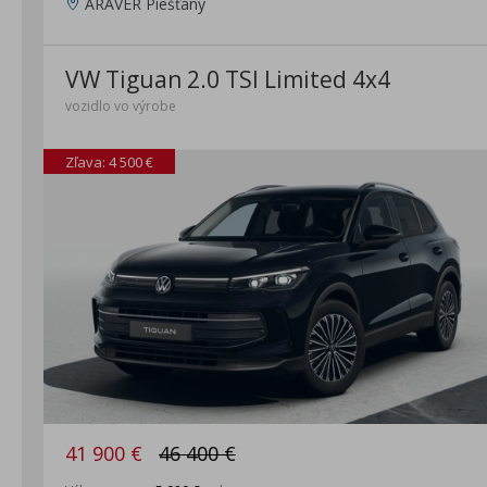
ARAVER Piešťany
VW Tiguan 2.0 TSI Limited 4x4
vozidlo vo výrobe
Zľava: 4 500 €
41 900 €
46 400 €