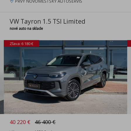
PRVÝ NOVOMESTSKÝ AUTOSERVIS
VW Tayron 1.5 TSI Limited
nové auto na sklade
Zľava: 6 180 €
40 220 €
46 400 €