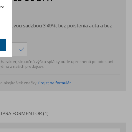
h
 za
PH
H
s úrokovou sadzbou 3.49%, bez poistenia auta a bez
ku.
 charakter, skutočná výška splátky bude upresnená po odoslaní
rému z našich predajcov.
o akejkoľvek značky.
Prejsť na formulár
UPRA FORMENTOR (1)