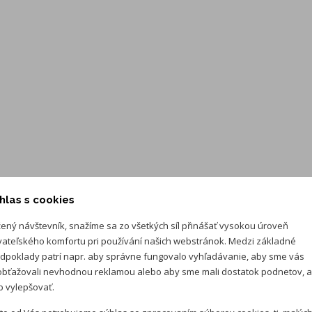
adaptérom
Lounge - poťah sedadiel Suedia/koža/umelá koža, dekor
linear Dynamic, voľba jazdného profilu
hlas s cookies
ený návštevník, snažíme sa zo všetkých síl přinášať vysokou úroveň
vateľského komfortu pri používání našich webstránok. Medzi základné
dpoklady patrí napr. aby správne fungovalo vyhľadávanie, aby sme vás
bťažovali nevhodnou reklamou alebo aby sme mali dostatok podnetov, 
 vylepšovať.
vanie (zvýhodnený úrok)
Mesačná splát