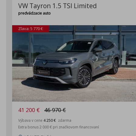
VW Tayron 1.5 TSI Limited
predvádzacie auto
Zľava: 5 770 €
41 200 €
46 970 €
Výbava v cene
4 250 €
zdarma
Extra bonus 2 000 € pri značkovom financovaní