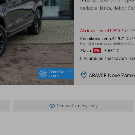
sedadiel látka, dekor Ca
Akciová cena:
41 290 €
(33 5
Cenníková cena:
44 971 €
(3
Najnižšia cena za posledných 30 d
Zľava:
8%
-3 681 €
0 % úrok pri značkovom fin
Zimné kolesá
ARAVER Nové Zámk
v cene
Sledovať zmeny ceny