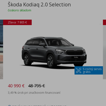
Škoda Kodiaq 2.0 Selection
čoskoro skladom
Zľava: 7 805 €
5-ročný servis
grátis
40 990 €
48 795 €
3,49 % úrok pri značkovom financovaní