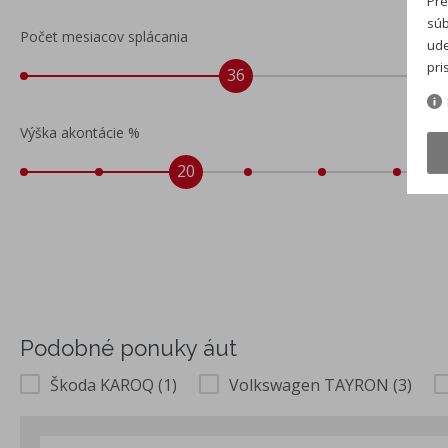
Pre
súb
Počet mesiacov splácania
ude
pri
36
Výška akontácie %
20
Podobné ponuky áut
Škoda KAROQ (1)
Volkswagen TAYRON (3)