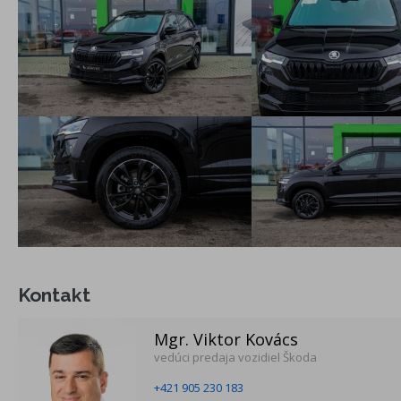
vyhrievané dýzy ostrekovača čelného skla
DAB - digitálny rádio príjem
Bluetooth
DRIVER ALERT - asistent rozpoznania únavy
Climatronic-dvozónová automatická klimatizácia
vyhrievané predné sedadlá
elekronická parkovacia brzda, asistent rozjazdu do kopca
ele. prídavné kúrenie pre dieslové motorizácie
zadné sedadlá a sklopné operadlá delené, sklopné v pomere
40:60
Kontakt
Mgr. Viktor Kovács
vedúci predaja vozidiel Škoda
Príplatková výbava
+421 905 230 183
Winter Plus - vyhrievanie sedadlá vpredu a vzadu, vyhrievané