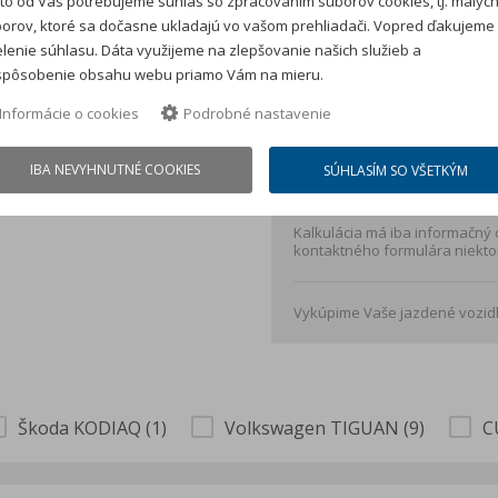
to od Vás potrebujeme súhlas so zpracovaním súborov cookies, tj. malýc
orov, ktoré sa dočasne ukladajú vo vašom prehliadači. Vopred ďakujeme
Cena auta:
41 290 €
s D
lenie súhlasu. Dáta využijeme na zlepšovanie našich služieb a
Akontácia:
8 258 €
s DP
spôsobenie obsahu webu priamo Vám na mieru.
Splátka je kalkulovaná 
Informácie o cookies
Podrobné nastavenie
spracovateľského poplat
IBA NEVYHNUTNÉ COOKIES
SÚHLASÍM SO VŠETKÝM
Vložte cenu auta *
Kalkulácia má iba informačný
kontaktného formulára niekto
Vykúpime Vaše jazdené vozidl
Škoda KODIAQ (1)
Volkswagen TIGUAN (9)
C