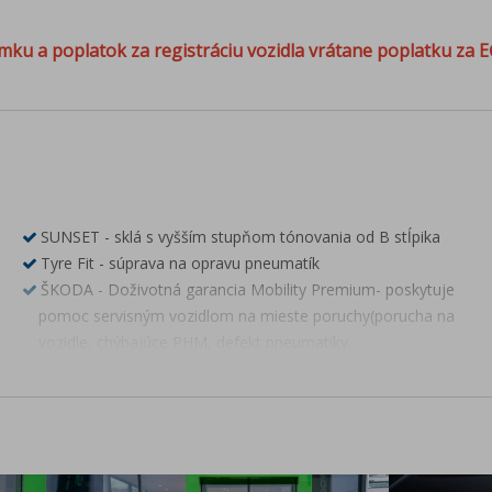
mku a poplatok za registráciu vozidla vrátane poplatku za E
SUNSET - sklá s vyšším stupňom tónovania od B stĺpika
Tyre Fit - súprava na opravu pneumatík
ŠKODA - Doživotná garancia Mobility Premium- poskytuje
pomoc servisným vozidlom na mieste poruchy(porucha na
vozidle, chýbajúce PHM, defekt pneumatiky,
zabuchnuté/stratené kľúče, vybitá batéria,zámena paliva),
odtiahnutie vozidla, prípadne služby - náhradnú dopravu,
požičanie náhradného vozidla, ubytovanie pre posádku, a i.
Premenlivý servisný interval s výmnou oleja až 30 000 km
alebo každé 2 roky