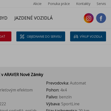
Akcie
Ponuka práce
Kontakty
Servis
BYD
JAZDENÉ VOZIDLÁ
DAŤ
OBJEDNANIE DO SERVISU
VÝKUP VOZIDLA
E
v ARAVER Nové Zámky
Prevodovka:
Automat
erleťovým efektom
Pohon:
4x4
Palivo:
benzín
222
Výbava:
SportLine
rtové sedadlá, poťah
Stav tachometra:
20 km