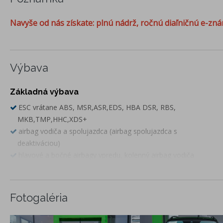
Navyše od nás získate: plnú nádrž, ročnú diaľničnú e-zná
Výbava
Základná výbava
ESC vrátane ABS, MSR,ASR,EDS, HBA DSR, RBS,
MKB,TMP,HHC,XDS+
airbag vodiča a spolujazdca (airbag spolujazdca s
deaktiváciou)
hlavové a bočné airbagy vpredu, kolenný airbag vodiča
Front Assist - výstraha pred kolíziou a podpora núdzového
brzdenia
PEDESTRIAN MONITOR - ochrana chodcov
Fotogaléria
FULL LED zadné svetlá s dynamickými ukazovateľmi smeru
Výsuvné ostrekovače svetlometov