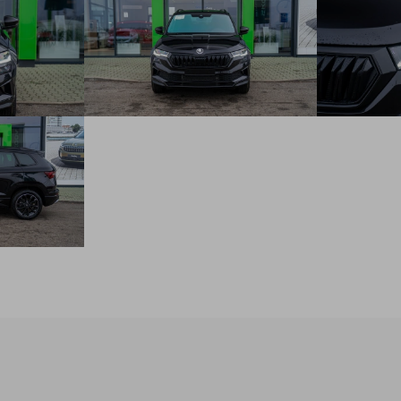
Predĺžená záruky na 5 rokov, do 100 000 km
Full LED MATRIX hlavné svetlomety s AFS
KESSY FULL - systém bezkľúčového odomykania,
zamykania a štartovania
alarm so SAFE systémom
ADAPTIVE CRUISE CONTROL - adaptívny tempomat do
210km/h
DRIVIING MODE SELECT - voľba jazdného režimu
230V zásuvka a USB-C vzadu
vkladané tkané koberce vpredu a vzadu
Lane Assist - asistent udržiavania v jazdnom pruhu
disky Procyon z ľahkej zliatiny 18" čierne s aero krytmi
čierne matné (pre 4x2 215/50 R18) (pre 4x4 225/50 R18)
Navigačný systém 8", hlasové ovládanie (online služby na 3
roky)
bezdrôtový Smartlink
Sklopné ťažné zariadenie, elektronicky uzamykateľné s