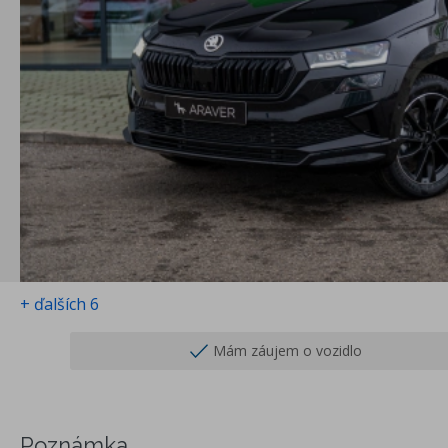
+ ďalších 6
Mám záujem o vozidlo
Poznámka