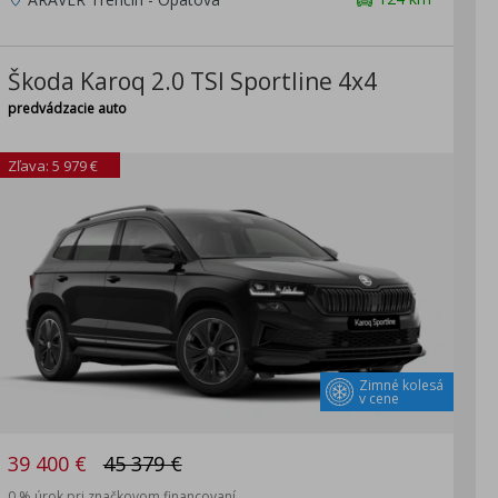
Škoda Karoq 2.0 TSI Sportline 4x4
predvádzacie auto
Zľava: 5 979 €
Zimné kolesá
v cene
39 400 €
45 379 €
0 % úrok pri značkovom financovaní