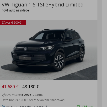
VW Tiguan 1.5 TSI eHybrid Limited
nové auto na sklade
Zľava: 6 500 €
41 680 €
48 180 €
Výbava v cene
5 080 €
zdarma
Extra bonus 2 000 € pri značkovom financovaní
124 km
ARAVER Trenčín - Opatová