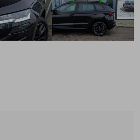
parkovacia kamera vzadu
3-ramenný kožený vyhrievaný športový multifunkčný volant
(pre AP s podvolantovým radením)
špecifický dizajn nárazníkov Sportline a dekoračné prahové
lišty
strešný nosič čierny, lesklý
okenné lišty - čierne lesklé
zadný spoiler vo farbe vozidla
výškovo nastaviteľné predné sedadlá
Care Connect a infotainment online 3 roky
Predĺžená záruka na 5 rokov, do 100 000 km