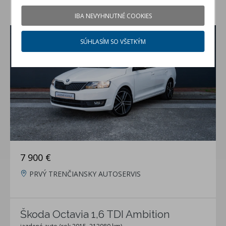
Škoda Rapid 1.2 TSI
IBA NEVYHNUTNÉ COOKIES
jazdené auto (rok 2015, 158147 km)
SÚHLASÍM SO VŠETKÝM
7 900 €
PRVÝ TRENČIANSKY AUTOSERVIS
Škoda Octavia 1,6 TDI Ambition