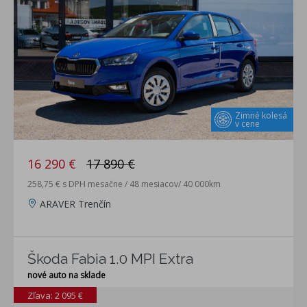
Zimné kolesá
v cene
16 290 €
17 890 €
258,75 € s DPH mesačne / 48 mesiacov/ 40 000km
ARAVER Trenčín
Škoda Fabia 1.0 MPI Extra
nové auto na sklade
Zľava: 2 095 €