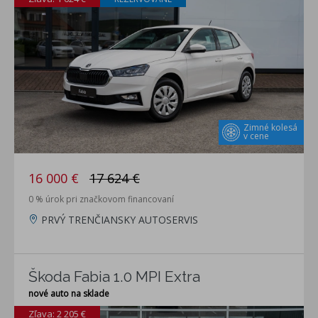
Zimné kolesá
v cene
16 000 €
17 624 €
0 % úrok pri značkovom financovaní
PRVÝ TRENČIANSKY AUTOSERVIS
Škoda Fabia 1.0 MPI Extra
nové auto na sklade
Zľava: 2 205 €