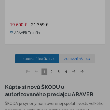
19 600 €
21 359 €
ARAVER Trenčín
+ ZOBRAZIŤ ĎALŠÍCH 24
ZOBRAZIŤ VŠETKO
1
2
3
4
Kúpte si novú ŠKODU u
autorizovaného predajcu ARAVER
ŠKODA je synonymom overenej spoľahlivosti, veľkého