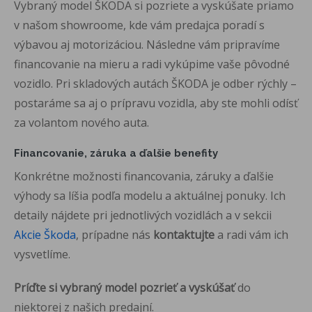
Vybraný model ŠKODA si pozriete a vyskúšate priamo
v našom showroome, kde vám predajca poradí s
výbavou aj motorizáciou. Následne vám pripravíme
financovanie na mieru a radi vykúpime vaše pôvodné
vozidlo. Pri skladových autách ŠKODA je odber rýchly –
postaráme sa aj o prípravu vozidla, aby ste mohli odísť
za volantom nového auta.
Financovanie, záruka a ďalšie benefity
Konkrétne možnosti financovania, záruky a ďalšie
výhody sa líšia podľa modelu a aktuálnej ponuky. Ich
detaily nájdete pri jednotlivých vozidlách a v sekcii
Akcie Škoda
, prípadne nás
kontaktujte
a radi vám ich
vysvetlíme.
Príďte si vybraný model pozrieť a vyskúšať
do
niektorej z našich predajní.