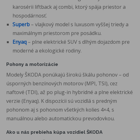
karosérii liftback aj combi, ktorý spája priestor a
hospodárnosť.
Superb
– vlajkový model s luxusom vyššej triedy a
maximálnym priestorom pre posádku.
Enyaq
– plne elektrické SUV s dlhým dojazdom pre
moderné a ekologické rodiny.
Pohony a motorizácie
Modely ŠKODA ponúkajú širokú škálu pohonov – od
úsporných benzínových motorov (MPI, TSI), cez
naftové (TDI), až po plug-in hybridné a plne elektrické
verzie (Enyaq). K dispozícii sú vozidlá s predným
pohonom aj s pohonom všetkých kolies 4×4, s
manuálnou alebo automatickou prevodovkou.
Ako u nás prebieha kúpa vozidiel ŠKODA