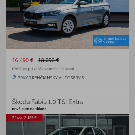
Zimné kolesá
v cene
16 490 €
18 092 €
0 % úrok pri značkovom financovaní
PRVÝ TRENČIANSKY AUTOSERVIS
Škoda Fabia 1.0 TSI Extra
nové auto na sklade
Zľava: 2 185 €