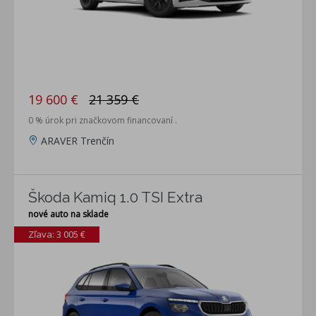
19 600 €
21 359 €
0 % úrok pri značkovom financovaní .
ARAVER Trenčín
Škoda Kamiq 1.0 TSI Extra
nové auto na sklade
Zľava: 3 005 €