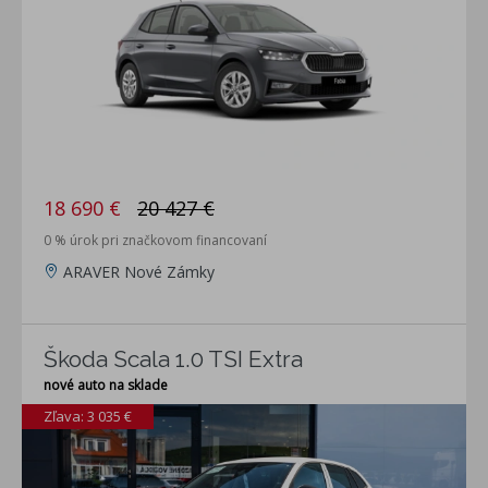
18 690 €
20 427 €
0 % úrok pri značkovom financovaní
ARAVER Nové Zámky
Škoda Scala 1.0 TSI Extra
nové auto na sklade
Zľava: 3 035 €