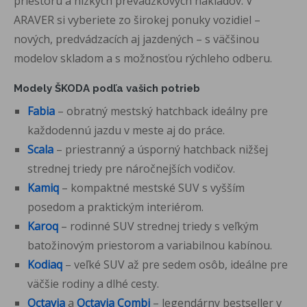
priestoru a nízkych prevádzkových nákladov. V
ARAVER si vyberiete zo širokej ponuky vozidiel –
nových, predvádzacích aj jazdených – s väčšinou
modelov skladom a s možnosťou rýchleho odberu.
Modely ŠKODA podľa vašich potrieb
Fabia
– obratný mestský hatchback ideálny pre
každodennú jazdu v meste aj do práce.
Scala
– priestranný a úsporný hatchback nižšej
strednej triedy pre náročnejších vodičov.
Kamiq
– kompaktné mestské SUV s vyšším
posedom a praktickým interiérom.
Karoq
– rodinné SUV strednej triedy s veľkým
batožinovým priestorom a variabilnou kabínou.
Kodiaq
– veľké SUV až pre sedem osôb, ideálne pre
väčšie rodiny a dlhé cesty.
Octavia
a
Octavia Combi
– legendárny bestseller v