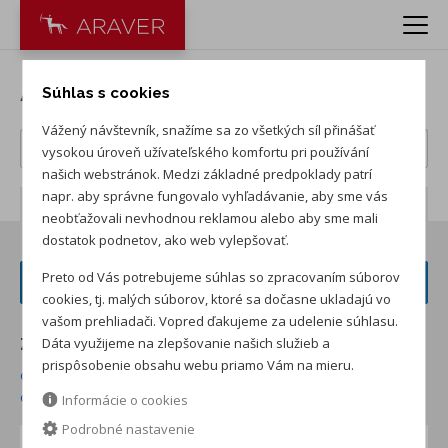
Autá ŠKODA
Súhlas s cookies
Vážený návštevník, snažíme sa zo všetkých síl přinášať
vysokou úroveň užívateľského komfortu pri používání
našich webstránok. Medzi základné predpoklady patrí
napr. aby správne fungovalo vyhľadávanie, aby sme vás
Počet záznamov:
235
neobťažovali nevhodnou reklamou alebo aby sme mali
dostatok podnetov, ako web vylepšovať.
Preto od Vás potrebujeme súhlas so zpracovaním súborov
FILTER VOZIDIEL
cookies, tj. malých súborov, ktoré sa dočasne ukladajú vo
vašom prehliadači. Vopred ďakujeme za udelenie súhlasu.
Dáta využijeme na zlepšovanie našich služieb a
Zoradiť podľa:
prispôsobenie obsahu webu priamo Vám na mieru.
od najnižšej ceny skladom
od najvyššej ceny skladom
od najvyššej zľavy
od najnižšej ceny
Informácie o cookies
Podrobné nastavenie