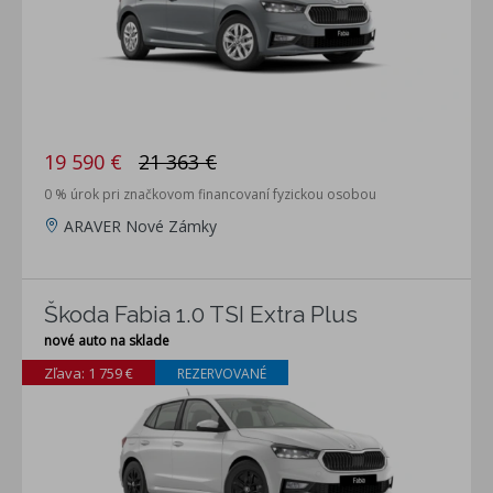
19 590 €
21 363 €
0 % úrok pri značkovom financovaní fyzickou osobou
ARAVER Nové Zámky
Škoda Fabia 1.0 TSI Extra Plus
nové auto na sklade
Zľava: 1 759 €
REZERVOVANÉ