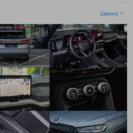
obmedzenia počtu kilometrov)
ŠKODA - Doživotná garancia Mobility Premium- poskytuje
Zatvoriť
pomoc servisným vozidlom na mieste poruchy(porucha na
vozidle, chýbajúce PHM, defekt pneumatiky,
zabuchnuté/stratené kľúče, vybitá batéria,zámena paliva),
odtiahnutie vozidla, prípadne služby - náhradnú dopravu,
požičanie náhradného vozidla, ubytovanie pre posádku, a i.
Matrix-LED predné svetlomety s AFS a Corner funkciou
Full LED zadné svetlá s dynamickými ukazovateľmi smeru,
uvítacím efektom a červenou lištou medzi svetlami
predná maska s horizontálnym svetelným pásom
elektricky ovládané piate dvere
KESSY Advanced - bezkľúčové odomykanie, zamykanie a
štartovanie, alarm so Safe systémom
ele. nastaviteľné sedadlo vodiča s pamäťou a nastavením
hĺbky sedáku, výškovo nastaviteľné sedadlo spolujazdca s
manuálne nastaviteľnou bedrovou opierkou a nastavením
hĺbky sedáku
Navigácia 13", Smartlink, web rádio