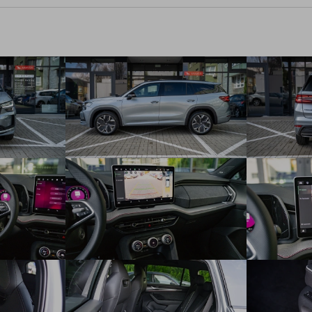
Smart Dials - multifunkčné otočné ovládače
virtuálny kokpit 10"
Bluetooth a bezdrôtové nabíjanie (15W) pre dva mobilné
telefóny
8+1 reproduktor
DAB -digitálny rádiopríjem
Care Connect na 3 roky
eCall+ súkromné tiesňové volanie
elektronická detská poistka
vyhrievané predné sedadlá
Zadné sedadlá delené, sklopné (40:20:40, mechanicky
odistiteľné z batožinového priestoru) horizontálne posuvné
(180 mm)
lakťová opierka vpredu a vzadu
12V zásuvka vnútri a 12V zásuvka v batožinovom priestore
vkladané koberčeky vpredu a vzadu
dáždnik v predných dverách (na strane vodiča)
Tyre Fit- súprava na opravu pneumatík
Driving Mode Select - voľba jazdného profilu (len pre PHEV)