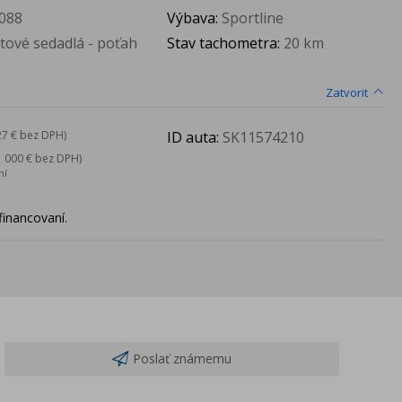
088
Výbava:
Sportline
rtové sedadlá - poťah
Stav tachometra:
20 km
Zatvorit
ID auta:
SK11574210
27 € bez DPH)
1 000 € bez DPH)
ní
financovaní.
Poslať známemu