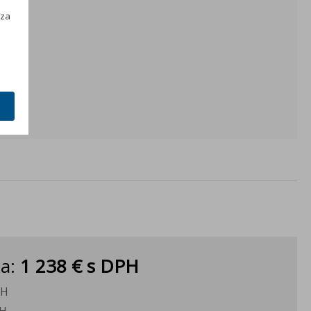
h
Technology 13" Plus- navigácia 13", web rádio, Head-up
 za
displej
Predĺžená záruka na 5 rokov, do 100 000 km
ka:
1 238 €
s DPH
PH