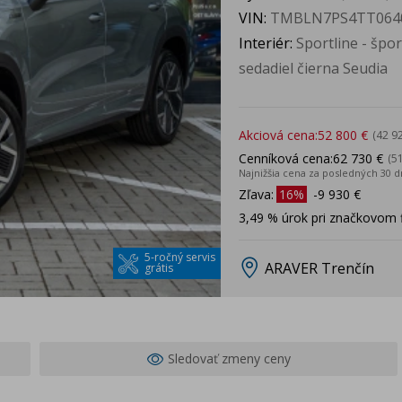
VIN:
TMBLN7PS4TT064
Interiér:
Sportline - špo
sedadiel čierna Seudia
Akciová cena:
52 800 €
(42 9
Cenníková cena:
62 730 €
(5
Najnižšia cena za posledných 30 d
Zľava:
16%
-9 930 €
3,49 % úrok pri značkovom 
5-ročný servis
ARAVER Trenčín
grátis
Sledovať zmeny ceny