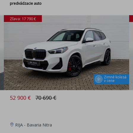
predvádzacie auto
Zľava: 17 790 €
Zimné kolesá
v cene
52 900 €
70 690 €
RIJA - Bavaria Nitra