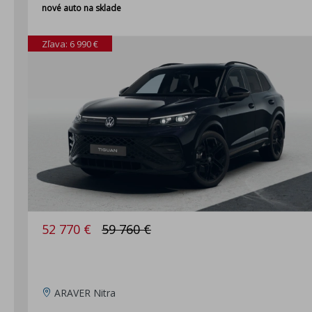
nové auto na sklade
Zľava: 6 990 €
52 770 €
59 760 €
ARAVER Nitra