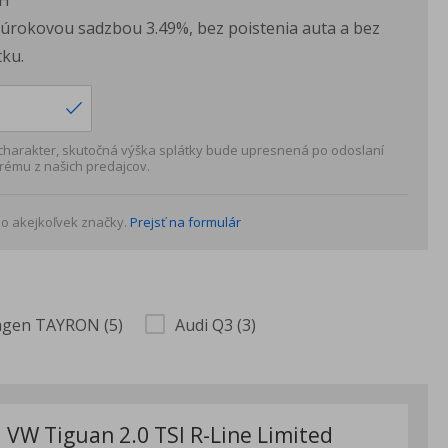
H
s úrokovou sadzbou 3.49%, bez poistenia auta a bez
ku.
 charakter, skutočná výška splátky bude upresnená po odoslaní
rému z našich predajcov.
o akejkoľvek značky.
Prejsť na formulár
agen TAYRON (5)
Audi Q3 (3)
VW Tiguan 2.0 TSI R-Line Limited