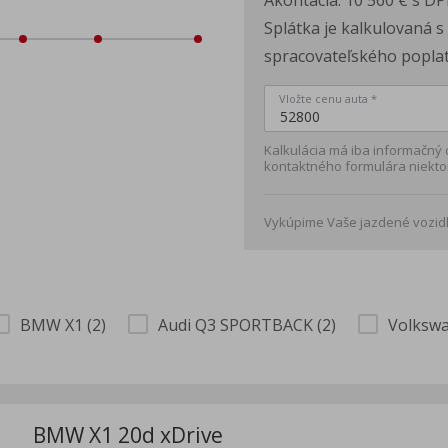
Akontácia:
10 560 €
s DP
Splátka je kalkulovaná 
spracovateľského poplat
Vložte cenu auta *
Kalkulácia má iba informačný
kontaktného formulára niekto
Vykúpime Vaše jazdené vozidl
BMW X1 (2)
Audi Q3 SPORTBACK (2)
Volksw
BMW X1 20d xDrive