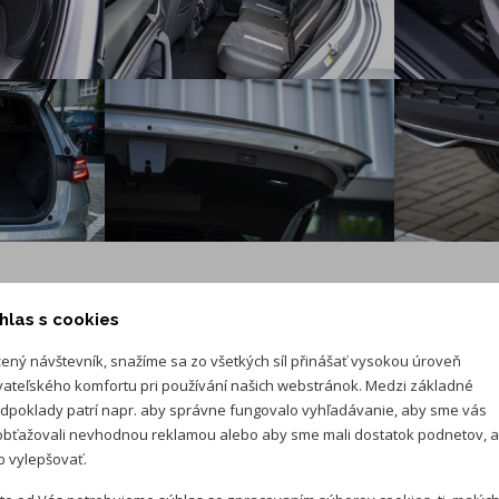
hlas s cookies
ený návštevník, snažíme sa zo všetkých síl přinášať vysokou úroveň
vateľského komfortu pri používání našich webstránok. Medzi základné
dpoklady patrí napr. aby správne fungovalo vyhľadávanie, aby sme vás
bťažovali nevhodnou reklamou alebo aby sme mali dostatok podnetov, 
disky Rila 8Jx20" z ľahkej zliatiny- antracitové leštené,
 vylepšovať.
vrátane Aero krytov (pneu 235/45 R20)