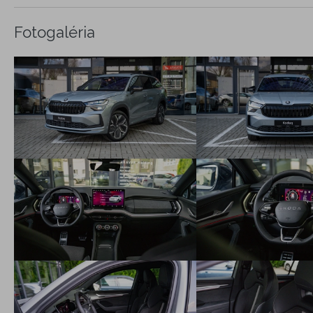
Front Assist- výstraha pred kolíziou a podpora núdzového
brzdenia (vrátane Predictive Pedestrian and Cyclist
Fotogaléria
Protection a Collision Avoidance Assist)
LANE ASSIST - asistent kontroly jazdy v jazdnom pruhu
Side ASSIST asistent zmeny jazdného pruhu + Exit Warning -
varovanie pri vystupovaní z vozidla
DRIVER ALERT - asistent rozpoznania únavy
Turn Assist - asistent pri odbočovaní
Crossroad Assist - asistent pri prejazde križovatky
Tempomat
Traffic Sign Recognition -rozpoznávanie dopravných značiek
Intelligent Speed Assist (ISA) - obmedzovač rýchlosti)
Isofix - 2 x príprava na uchytenie detských sedačiek vzadu a
1x na sedadle spolujazdca
ele. parkovacia brzda vrátane asistenta rozjazdu do kopca
ele. nastaviteľné a vyhrievané a sklopné vonkajšie spätné
zrkadlá s osvetlením nástupného priestoru a automatickým
stmievaním na strane vodiča
vnútorné spätné zrkadlo s automatickým stmievaním