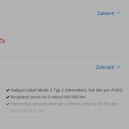
Zatvoriť
ČV.
Zobraziť
Nabíjací kábel Mode 3 Typ 2 (Mennekes) 16A (len pre PHEV)
Bezplatný servis na 5 rokov/100 000 km
Premenlivý servisný interval s výmnou oleja až 30 000 km
alebo každé 2 roky
Predĺžená záruka na 5 rokov/ 100 000 km (platí tá z
podmienok, ktorá nastane skôr, prvé 2 roky bez