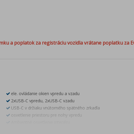
mku a poplatok za registráciu vozidla vrátane poplatku za E
ele. ovládanie okien vpredu a vzadu
2xUSB-C vpredu, 2xUSB-C vzadu
USB-C v držiaku vnútorného spätného zrkadla
osvetlenie priestoru pre nohy vpredu
Ambientné osvetlenie interiéru
Climatronic - trojzónová automatická klimatizácia