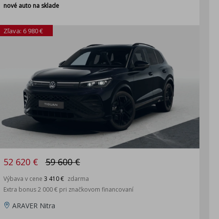
nové auto na sklade
Zľava: 6 980 €
52 620 €
59 600 €
Výbava v cene
3 410 €
zdarma
Extra bonus 2 000 € pri značkovom financovaní
ARAVER Nitra