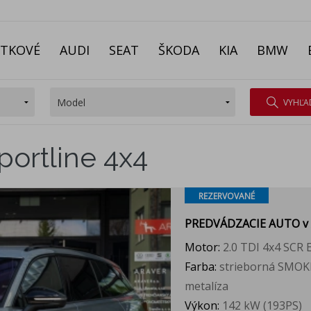
ITKOVÉ
AUDI
SEAT
ŠKODA
KIA
BMW
VYHĽA
portline 4x4
REZERVOVANÉ
PREDVÁDZACIE AUTO
v
Motor:
2.0 TDI 4x4 SCR
Farba:
strieborná SMO
metalíza
Výkon:
142 kW (193PS)