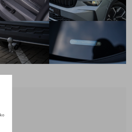
disky Tirsuli z ľahkej zliatiny 7,5J x 19"- antracitové (pneu
235/50 R19)
nárazníky a bočné prahy lakované vo farbe karosérie
dizajnové prvky v čiernej lesklej farbe - kryty vonkajších
spätných zrkadiel, orámovanie prednej masky chladiča,
orámovanie okien hore, obloženie D-stĺpika
strešný nosič čierny lesklý
akustické bočné okná vpredu + Sunset - sklá s vyšším
stupňom tónovania od B-stĺpika
3-ramenný športový kožený multifunkčný volant s
ovládaním DSG prevodovky
kryty pedálov z ušľachtilej ocele
prahové lišty vpredu
čierne čalúnenie stropu
ako
Nezávislé kúrenie s diaľkovým ovládaním pre dieslové
motorizácie (nie je možné pre PHEV)