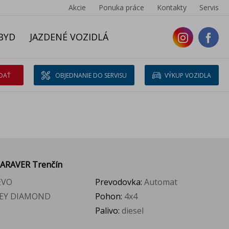
Akcie
Ponuka práce
Kontakty
Servis
BYD
JAZDENÉ VOZIDLÁ
DAŤ
OBJEDNANIE DO SERVISU
VÝKUP VOZIDLA
 ARAVER Trenčín
 EVO
Prevodovka:
Automat
KEY DIAMOND
Pohon:
4x4
Palivo:
diesel