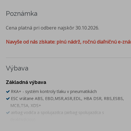
Poznámka
Cena platná pri odbere najskôr 30.10.2026.
Navyše od nás získate: plnú nádrž, ročnú diaľničnú e-zná
Výbava
Základná výbava
RKA+ - systém kontroly tlaku v pneumatikách
ESC vrátane ABS, EBD,MSR,ASR,EDL, HBA DSR, RBS,ESBS,
MCB,TSA, XDS+
airbag vodiča a spolujazdca (airbag spolujazdca s
deaktiváciou)
hlavové a bočné airbagy vpredu, centrálny airbag vpredu