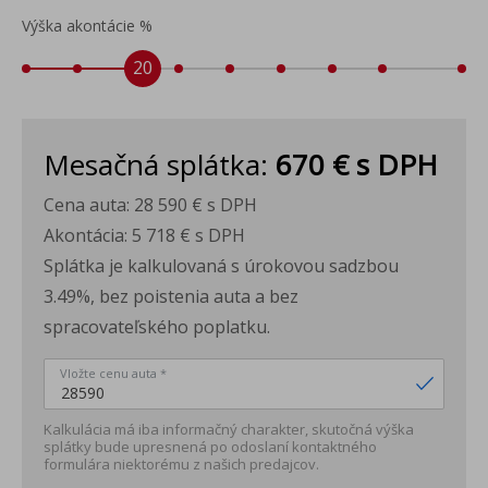
Výška akontácie %
20
Mesačná splátka:
670 €
s DPH
Cena auta:
28 590 €
s DPH
Akontácia:
5 718 €
s DPH
Splátka je kalkulovaná s úrokovou sadzbou
3.49%, bez poistenia auta a bez
spracovateľského poplatku.
Vložte cenu auta *
Kalkulácia má iba informačný charakter, skutočná výška
splátky bude upresnená po odoslaní kontaktného
formulára niektorému z našich predajcov.