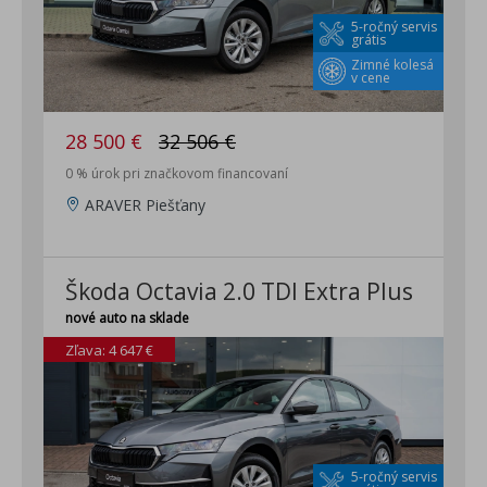
5-ročný servis
grátis
Zimné kolesá
v cene
28 500 €
32 506 €
0 % úrok pri značkovom financovaní
ARAVER Piešťany
Škoda Octavia 2.0 TDI Extra Plus
nové auto na sklade
Zľava: 4 647 €
5-ročný servis