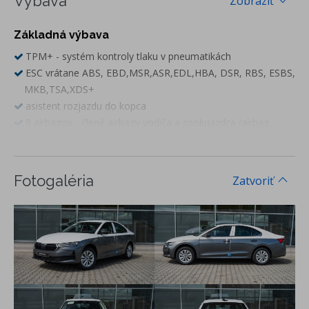
Výbava
Zobraziť
Základná výbava
TPM+ - systém kontroly tlaku v pneumatikách
ESC vrátane ABS, EBD,MSR,ASR,EDL,HBA, DSR, RBS, ESBS,
MKB,TSA,XDS+
asistent rozjazdu do kopca
8 airbagov - člené airbagy vodiča a spolujazdca (airbag
spolujazdca s deaktiváciou), bočné airbagy vpredu, hlavové
airbagy, kolenný airbag vodiča a stredový airbag
vnútorné spätné zrkadlo s automatickým stmievaním
Fotogaléria
Zatvoriť
ele. sklopné, nastaviteľné a vyhrievané vonkajšie spätné
zrkadlá s automatickým stmievaním na strane vodiča
LANE ASSIST - asistent udržiavania jazdy v jazdnom pruhu
Side Assist - asistent zmeny jazdného pruhu
LED predné svetlomety s funkciou denného svietenia
LED zadné svetlá
Light & Rain Assist - svetelný a dažďový senzor
FRONT ASSIST - výstraha pred kolíziou a podpora