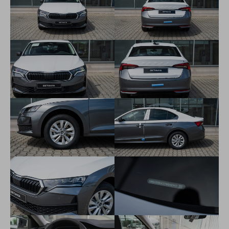
núdzového brzdenia (vrátane COLLISION AVOIDANCE
ASSIST, TURN ASSIST a PEDESTRIAN PROTECTION)
Infotainment s 10" displejom, 5xUSB-C, 8 reproduktorov,
Bluetooth, bezdrôtový Smartlink
10" digitálny prístrojový panel
Infotainment s 10" displejom, 5xUSB-C, 8 reproduktorov,
Bluetooth
rozponávanie dopravných značiek
parkovacie senzory vzadu
elektricky nastaviteľné a vyhrievané vonkajšie spätné zrkadlá
disky kolies z ľahkej zliatiny Matar 7Jx 16" (205/60 R16)
výškovo nastaviteľné predné sedadlá s manuálne
nastaviteľnými bedrovými opierkami
2-ramenný kožený multifunkčný volant (pre DSG s radiacimi
páčkami pod volantom)
Climatronic - dvojzónová automatická klimatizácia
Driver Alert - systém rozpoznania únavy
tempomat