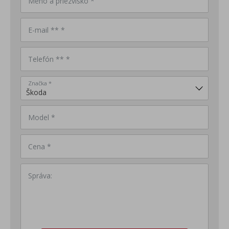
Meno a priezvisko *
E-mail ** *
Telefón ** *
Značka *
Model *
Cena *
Správa: