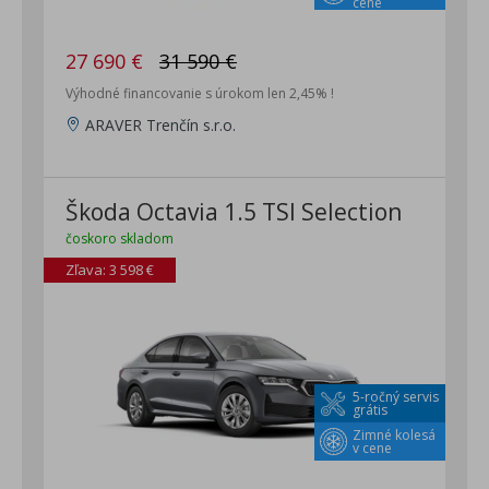
cene
27 690 €
31 590 €
Výhodné financovanie s úrokom len 2,45% !
ARAVER Trenčín s.r.o.
Škoda Octavia 1.5 TSI Selection
čoskoro skladom
Zľava: 3 598 €
5-ročný servis
grátis
Zimné kolesá
v cene