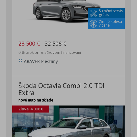
5-ročný servis
grátis
Zimné kolesá
v cene
28 500 €
32 506 €
0 % úrok pri značkovom financovaní
ARAVER Piešťany
Škoda Octavia Combi 2.0 TDI
Extra
nové auto na sklade
Zľava: 4 006 €