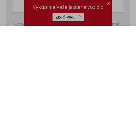
Vykúpime Vaše jazdené vozidlo
ZISTIŤ VIAC
* - povinná položka; ** - minimálne jedna položka povinná
This site is protected by reCAPTCHA and the Google
Privacy
Policy
and
Terms of Service
apply.
ODOSLAŤ
Značky
Kontakty
ARAVER