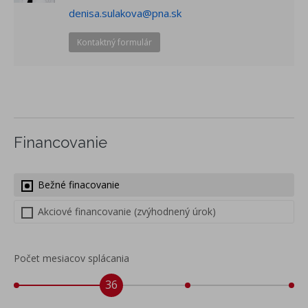
denisa.sulakova@pna.sk
Kontaktný formulár
Financovanie
Bežné finacovanie
Akciové financovanie (zvýhodnený úrok)
Počet mesiacov splácania
36