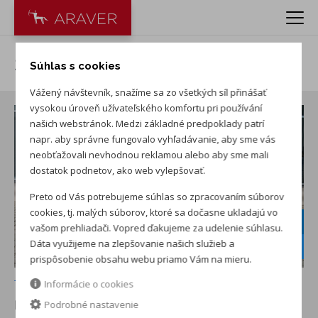
Škoda Octavia 1.5 TSI Extra
Súhlas s cookies
Vážený návštevník, snažíme sa zo všetkých síl přinášať
vysokou úroveň užívateľského komfortu pri používání
našich webstránok. Medzi základné predpoklady patrí
napr. aby správne fungovalo vyhľadávanie, aby sme vás
neobťažovali nevhodnou reklamou alebo aby sme mali
dostatok podnetov, ako web vylepšovať.
Preto od Vás potrebujeme súhlas so zpracovaním súborov
cookies, tj. malých súborov, ktoré sa dočasne ukladajú vo
5-ročný servis
grátis
vašom prehliadači. Vopred ďakujeme za udelenie súhlasu.
Zimné kolesá
Dáta využijeme na zlepšovanie našich služieb a
v cene
prispôsobenie obsahu webu priamo Vám na mieru.
+ ďalších 18
Informácie o cookies
NOVÉ AUTO NA SKLADE
v PRVÝ NOVOMESTSKÝ
Podrobné nastavenie