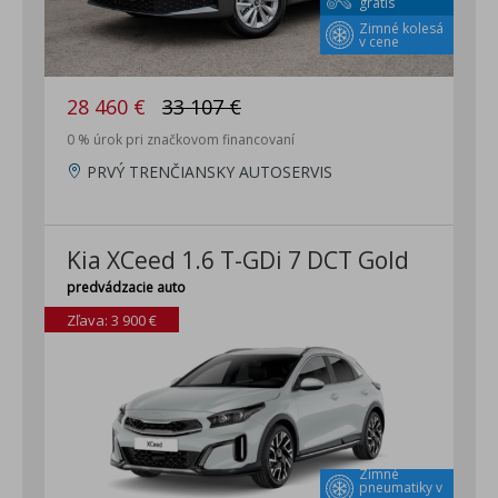
grátis
Zimné kolesá
v cene
28 460 €
33 107 €
0 % úrok pri značkovom financovaní
PRVÝ TRENČIANSKY AUTOSERVIS
Kia XCeed 1.6 T-GDi 7 DCT Gold
predvádzacie auto
Zľava: 3 900 €
Zimné
pneumatiky v