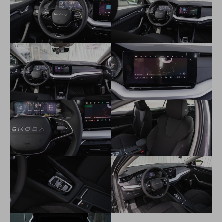
Easy Start - centrálne zamykanie s diaľkovým ovládaním a
štartovacím tlačidlom
lakťová opierka s odkladacou schránkou JUMBO BOX
Tyre Fit - súprava na opravu pneumatík
tónované sklá
prídavné kúrenie (len pre vznetové motory)
Isofix - príprava pre uchytenie dvoch detských sedačiek
vzadu a na sedadle spolujazdca vpredu
škrabka na ľad vo veku palivovej nádrže
zadné sedadlá nedelené, operadlo delené a sklopné v
pomere 60:40
12V zásuvka v batožinovom priestore
elektromechanická parkovacia brzda
ele.ovládanie okien vpredu a vzadu s detskou poistkou
Príprava pre ťažné zariadenie
eCall+ súkromné tiesňové volanie
Care Connect 3 rok
Premenlivý servisný interval s výmenou oleja až 30 000 km
alebo každé 2 roky