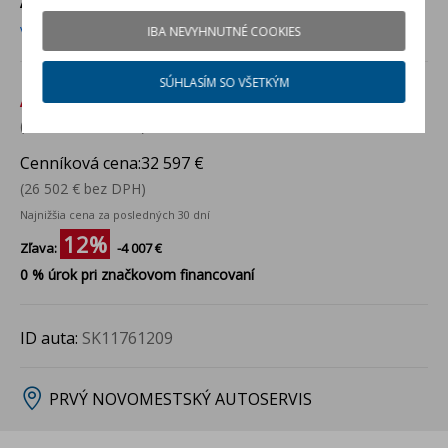
AUTOSERVIS
Viac info
IBA NEVYHNUTNÉ COOKIES
SÚHLASÍM SO VŠETKÝM
Akciová cena:
28 590 €
(23 244 € bez DPH)
Cenníková cena:
32 597 €
(26 502 € bez DPH)
Najnižšia cena za posledných 30 dní
12%
Zľava:
-4 007 €
0 % úrok pri značkovom financovaní
ID auta:
SK11761209
PRVÝ NOVOMESTSKÝ AUTOSERVIS