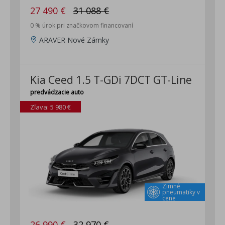
27 490 €
31 088 €
0 % úrok pri značkovom financovaní
ARAVER Nové Zámky
Kia Ceed 1.5 T-GDi 7DCT GT-Line
predvádzacie auto
Zľava: 5 980 €
Zimné
pneumatiky v
cene
26 990 €
32 970 €