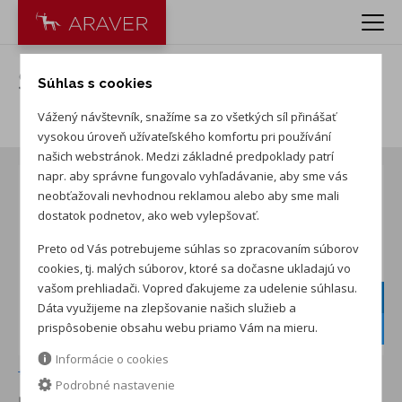
Škoda Octavia Combi 1.5 TSI
Súhlas s cookies
Extra
Vážený návštevník, snažíme sa zo všetkých síl přinášať
vysokou úroveň užívateľského komfortu pri používání
našich webstránok. Medzi základné predpoklady patrí
napr. aby správne fungovalo vyhľadávanie, aby sme vás
neobťažovali nevhodnou reklamou alebo aby sme mali
dostatok podnetov, ako web vylepšovať.
Preto od Vás potrebujeme súhlas so zpracovaním súborov
cookies, tj. malých súborov, ktoré sa dočasne ukladajú vo
vašom prehliadači. Vopred ďakujeme za udelenie súhlasu.
5-ročný servis
grátis
Dáta využijeme na zlepšovanie našich služieb a
Zimné kolesá
prispôsobenie obsahu webu priamo Vám na mieru.
v cene
Informácie o cookies
+ ďalších 1
Podrobné nastavenie