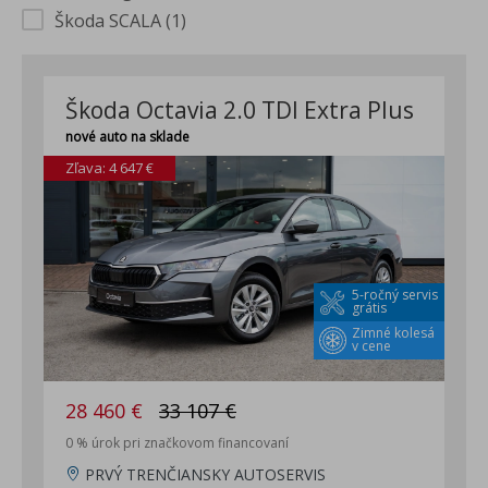
Škoda SCALA (1)
Rezerva neplnohodnotná, zdvihák, náradie
Škoda Octavia 2.0 TDI Extra Plus
nové auto na sklade
Zľava: 4 647 €
5-ročný servis
grátis
Zimné kolesá
v cene
28 460 €
33 107 €
0 % úrok pri značkovom financovaní
PRVÝ TRENČIANSKY AUTOSERVIS