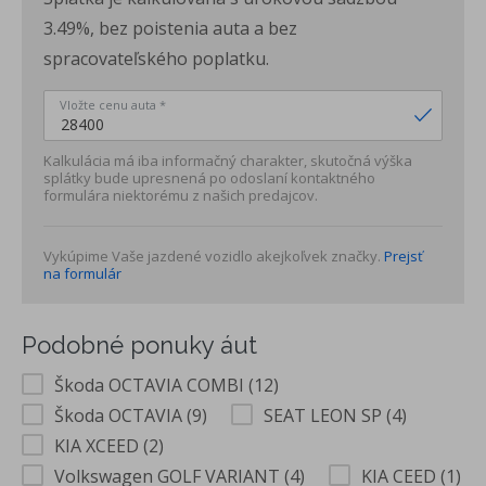
Premenlivý servisný interval s výmenou oleja až 30 000 km
3.49%, bez poistenia auta a bez
alebo každé 2 roky
spracovateľského poplatku.
ŠKODA - Doživotná garancia Mobility Premium- poskytuje
pomoc servisným vozidlom na mieste poruchy (porucha na
Vložte cenu auta *
vozidle, chýbajúce PHM, defekt pneumatiky,
zabuchnuté/stratené kľúče, vybitá batéria, zámena paliva),
Kalkulácia má iba informačný charakter, skutočná výška
odtiahnutie vozidla, prípadne služby-náhradnú dopravu,
splátky bude upresnená po odoslaní kontaktného
požičiavanie náhradného vozidla, ubytovanie pre posádku a
formulára niektorému z našich predajcov.
i.
vkladané tkané koberce vpredu a vzadu
Vykúpime Vaše jazdené vozidlo akejkoľvek značky.
Prejsť
na formulár
Príplatková výbava
Predĺžená záruka 5 rokov/100 000 km
Podobné ponuky áut
Rear Light & View - parkovacia kamera vzadu, Full LED
zadné svetlá s dynamickými ukazovateľmi smeru
Škoda OCTAVIA COMBI (12)
Winter paket - vyhrievané sedadlá vpredu
Škoda OCTAVIA (9)
SEAT LEON SP (4)
odkladací priestor v batožinovom priestore
KIA XCEED (2)
Sklopné ťažné zariadenie s adaptérom
Volkswagen GOLF VARIANT (4)
KIA CEED (1)
2-ramenný kožený multifunkčný vyhrievaný volant