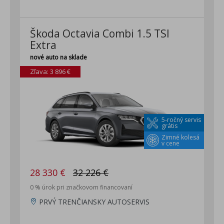
Škoda Octavia Combi 1.5 TSI
Extra
nové auto na sklade
Zľava: 3 896 €
5-ročný servis
grátis
Zimné kolesá
v cene
28 330 €
32 226 €
0 % úrok pri značkovom financovaní
PRVÝ TRENČIANSKY AUTOSERVIS