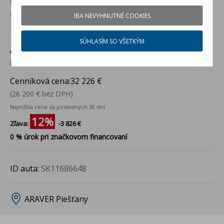
NOVÉ AUTO NA SKLADE
v ARAVER Piešťany
Viac info
IBA NEVYHNUTNÉ COOKIES
SÚHLASÍM SO VŠETKÝM
Akciová cena:
28 400 €
(23 089 € bez DPH)
Cenníková cena:
32 226 €
(26 200 € bez DPH)
Najnižšia cena za posledných 30 dní
12%
Zľava:
-3 826 €
0 % úrok pri značkovom financovaní
ID auta:
SK11686648
ARAVER Piešťany