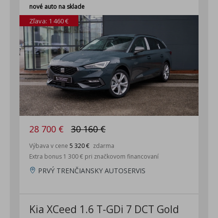
nové auto na sklade
Zľava: 1 460 €
28 700 €
30 160 €
Výbava v cene
5 320 €
zdarma
Extra bonus 1 300 € pri značkovom financovaní
PRVÝ TRENČIANSKY AUTOSERVIS
Kia XCeed 1.6 T-GDi 7 DCT Gold