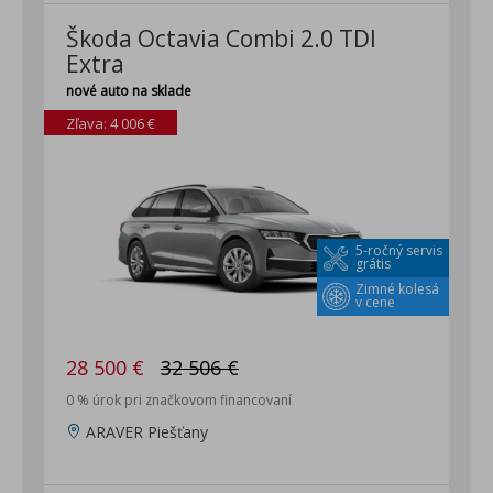
Škoda Octavia Combi 2.0 TDI
Extra
nové auto na sklade
Zľava: 4 006 €
5-ročný servis
grátis
Zimné kolesá
v cene
28 500 €
32 506 €
0 % úrok pri značkovom financovaní
ARAVER Piešťany