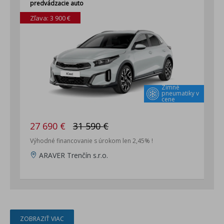
predvádzacie auto
Zľava: 3 900 €
Zimné
pneumatiky v
cene
27 690 €
31 590 €
Výhodné financovanie s úrokom len 2,45% !
ARAVER Trenčín s.r.o.
ZOBRAZIŤ VIAC