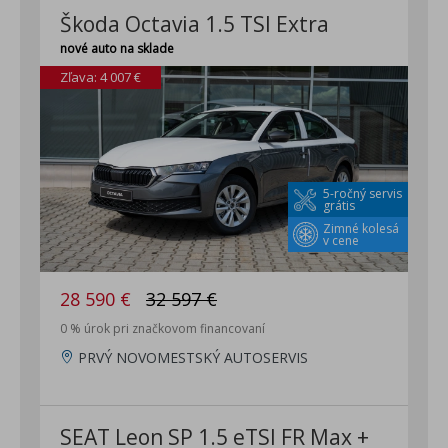
Škoda Octavia 1.5 TSI Extra
nové auto na sklade
Zľava: 4 007 €
5-ročný servis
grátis
Zimné kolesá
v cene
28 590 €
32 597 €
0 % úrok pri značkovom financovaní
PRVÝ NOVOMESTSKÝ AUTOSERVIS
SEAT Leon SP 1.5 eTSI FR Max +