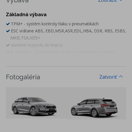
Výbava
Zobraziť
Základná výbava
TPM+ - systém kontroly tlaku v pneumatikách
ESC vrátane ABS, EBD,MSR,ASR,EDL,HBA, DSR, RBS, ESBS,
MKB,TSA,XDS+
asistent rozjazdu do kopca
8 airbagov - člené airbagy vodiča a spolujazdca (airbag
spolujazdca s deaktiváciou), bočné airbagy vpredu, hlavové
airbagy, kolenný airbag vodiča a stredový airbag
vnútorné spätné zrkadlo s automatickým stmievaním
Fotogaléria
Zatvoriť
ele. sklopné, nastaviteľné a vyhrievané vonkajšie spätné
zrkadlá s automatickým stmievaním na strane vodiča
LANE ASSIST - asistent udržiavania jazdy v jazdnom pruhu
Side Assist - asistent zmeny jazdného pruhu
LED predné svetlomety s funkciou denného svietenia
LED zadné svetlá
Light & Rain Assist - svetelný a dažďový senzor
FRONT ASSIST - výstraha pred kolíziou a podpora