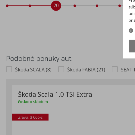
Pre
20
súb
ude
pri
Podobné ponuky áut
Škoda SCALA (8)
Škoda FABIA (21)
SEAT I
Škoda Scala 1.0 TSI Extra
čoskoro skladom
Zľava: 3 066 €