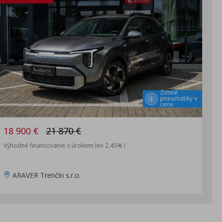
Zimné
pneumatiky v
cene
18 900 €
21 870 €
Výhodné financovanie s úrokom len 2,45% !
ARAVER Trenčín s.r.o.