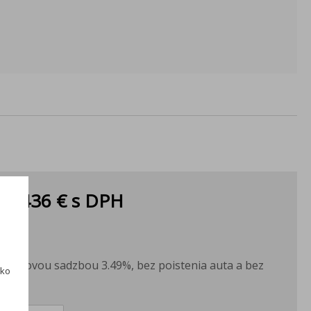
ka:
436 €
s DPH
PH
H
s úrokovou sadzbou 3.49%, bez poistenia auta a bez
ako
ku.