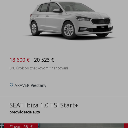
18 600 €
20 523 €
0 % úrok pri značkovom financovaní
ARAVER Piešťany
SEAT Ibiza 1.0 TSI Start+
predvádzacie auto
Zľava: 1 381 €