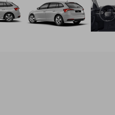
podmienok, ktorá nastane skôr, prvé 2 roky bez
obmedzenia počtu kilometrov)
Škoda - Doživotná garancia Mobility Premium- poskytuje
pomoc servisným vozidlom na mieste poruchy(porucha na
vozidle, chýbajúce PHM, defekt pneumtiky,
zabuchnuté/stratené kľúče, vybitá batéria, zámena paliva),
odtiahnutie vozidla, prípadne služby - náhradnú dopravu,
požičanie náhradného vozidla, ubytovanie pre posádku, a i.
tempomat
asistent rozjadz do kopca
2-ramenný multifunkčný kožený volant
lakťová opierka s JumboBox
vyhrievanie predných sedadiel
ele. ovládanie zadných okien
vyhrievané dýzy ostrekovačov čelného skla
ľúč na kolesá