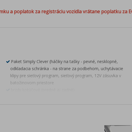
mku a poplatok za registráciu vozidla vrátane poplatku za E
Paket Simply Clever (háčiky na tašky - pevné, nesklopné,
odkladacia schránka - na strane za podbehom, uchytávacie
klipy pre sieťový program, sieťový program, 12V zásuvka v
batožinovom priestore
brzdy kotúčové (predné aj zadné)
ISOFIX na sedadle spolujazdca
3. hlavové opierka vzadu
DRIVER ALERT- rozpoznávania únavy a pozornosti vodiča
sada na opravu pneumatík
Predĺžená záruka na 5 rokov do 100 000 km (platí tá z