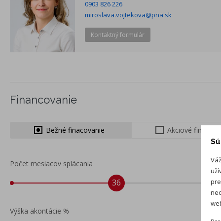
0903 826 226
miroslava.vojtekova@pna.sk
Kontaktný formulár
Financovanie
Bežné finacovanie
Akciové financo
Sú
Váž
Počet mesiacov splácania
uží
36
pre
neo
web
Výška akontácie %