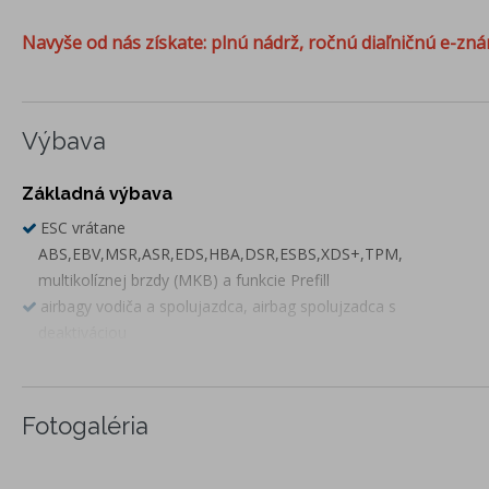
Navyše od nás získate: plnú nádrž, ročnú diaľničnú e-zná
Výbava
Základná výbava
ESC vrátane
ABS,EBV,MSR,ASR,EDS,HBA,DSR,ESBS,XDS+,TPM,
multikolíznej brzdy (MKB) a funkcie Prefill
airbagy vodiča a spolujazdca, airbag spolujzadca s
deaktiváciou
bočné airbagy vpredu a hlavové airbagy
FRONT ASSIST- výstraha pred kolíziou a podpora
núdzového brzdenia a PEDESTRIAN MONITOR (ochrana
Fotogaléria
chodcov)
EASY LIGHT ASSISTANT- svetelný senzor