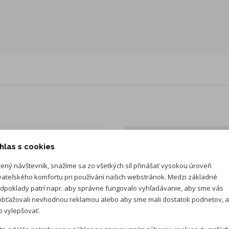
vanie (zvýhodnený úrok)
Mesačná splát
hlas s cookies
Cena auta:
18 590 €
s D
ený návštevník, snažíme sa zo všetkých síl přinášať vysokou úroveň
vateľského komfortu pri používání našich webstránok. Medzi základné
Akontácia:
3 718 €
s DP
dpoklady patrí napr. aby správne fungovalo vyhľadávanie, aby sme vás
Splátka je kalkulovaná 
bťažovali nevhodnou reklamou alebo aby sme mali dostatok podnetov, 
spracovateľského poplat
 vylepšovať.