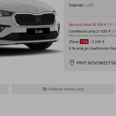
Interiér:
Loft
Akciová cena:
18 590 €
(15 1
Cenníková cena:
21 835 €
(1
Najnižšia cena za posledných 30 d
Zľava:
15%
-3 245 €
0 % úrok pri značkovom fin
PRVÝ NOVOMESTSK
Sledovať zmeny ceny