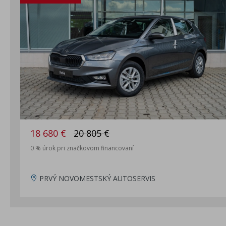
18 680 €
20 805 €
0 % úrok pri značkovom financovaní
PRVÝ NOVOMESTSKÝ AUTOSERVIS