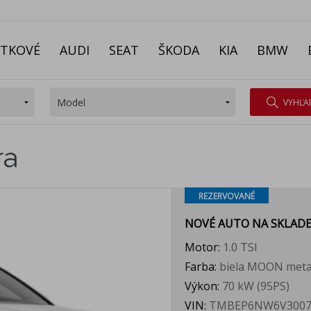
ITKOVÉ
AUDI
SEAT
ŠKODA
KIA
BMW
VYHĽA
ra
REZERVOVANÉ
NOVÉ AUTO NA SKLAD
Motor:
1.0 TSI
Farba:
biela MOON meta
Výkon:
70 kW (95PS)
VIN:
TMBEP6NW6V3007