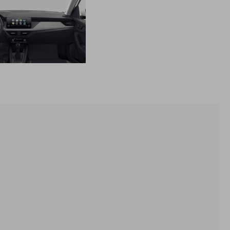
SUNSET
sivý strop
disky Nyota z ľahkej zliatiny 6Jx16" - strieborné
2x USB-C vpredu + 2x USB vzadu (typ C len na nabíjanie)