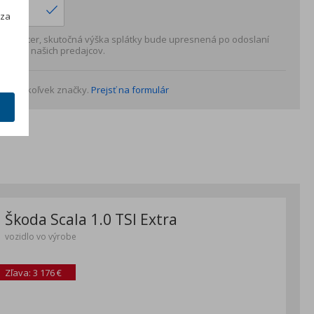
h
 za
 charakter, skutočná výška splátky bude upresnená po odoslaní
rému z našich predajcov.
o akejkoľvek značky.
Prejsť na formulár
Škoda Scala 1.0 TSI Extra
vozidlo vo výrobe
Zľava: 3 176 €