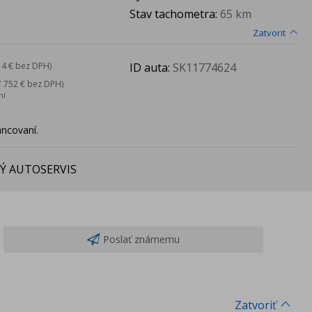
Stav tachometra:
65 km
Zatvorit
ID auta:
SK11774624
14 € bez DPH)
7 752 € bez DPH)
ní
ancovaní.
Ý AUTOSERVIS
Poslať známemu
Zatvoriť