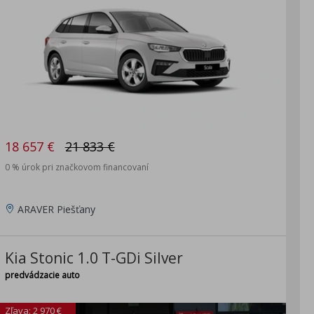
18 657 €
21 833 €
0 % úrok pri značkovom financovaní
ARAVER Piešťany
Kia Stonic 1.0 T-GDi Silver
predvádzacie auto
Zľava: 2 970 €