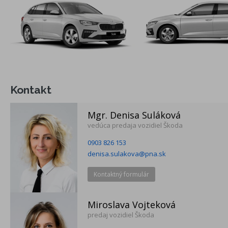
LANE ASSIST- asistent udržiavania v jazdnom pruhu
eCall, CareConnect na 3 roky
virtuálny kokpit 8"
čítanie dopravných značiek
ele. ovládané a vyhrievané vonkajšie spätné zrkadlá
vonkajšie spätné zrkadlá a kľučky dverí vo farbe karosérie
Bluetooth
Full LED hlavné svetlomety
Kontakt
zadné parkovacie senzory
infotaiment Škoda s 8" displejom
Mgr. Denisa Suláková
vedúca predaja vozidiel Škoda
0903 826 153
denisa.sulakova@pna.sk
Kontaktný formulár
Príplatková výbava
Miroslava Vojteková
rezervné koleso na oceľovom disku(neplnohodnotné)zdvihák, k
predaj vozidiel Škoda
Predĺžená záruka na 5 rokov do 100 000 km