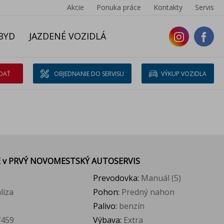
Akcie
Ponuka práce
Kontakty
Servis
BYD
JAZDENÉ VOZIDLÁ
DAŤ
OBJEDNANIE DO SERVISU
VÝKUP VOZIDLA
E
v PRVÝ NOVOMESTSKÝ AUTOSERVIS
Prevodovka:
Manuál (5)
líza
Pohon:
Predný nahon
Palivo:
benzín
459
Výbava:
Extra