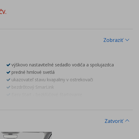
ČV.
Zobraziť
výškovo nastaviteľné sedadlo vodiča a spolujazdca
predné hmlové svetlá
ukazovateľ stavu kvapaliny v ostrekovači
bezdrôtový SmarLink
Easy Start - bezkľúčové štartovanie
dáždnik
CLIMATRONIC - dvojzónová automatická klimatizácia so
senzorom vlhkosti a kombi filtrom
Zatvoriť
8 reproduktorov
zadná parkovacia kamera