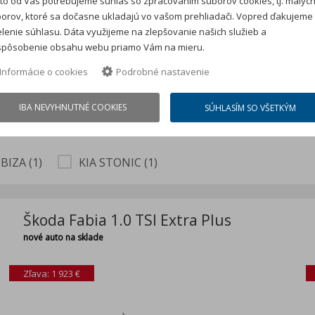
to od Vás potrebujeme súhlas so zpracovaním súborov cookies, tj. malýc
Vložte cenu auta *
orov, ktoré sa dočasne ukladajú vo vašom prehliadači. Vopred ďakujeme
lenie súhlasu. Dáta využijeme na zlepšovanie našich služieb a
Kalkulácia má iba informačný
spôsobenie obsahu webu priamo Vám na mieru.
kontaktného formulára niekto
Informácie o cookies
Podrobné nastavenie
Vykúpime Vaše jazdené vozidl
IBA NEVYHNUTNÉ COOKIES
SÚHLASÍM SO VŠETKÝM
BIZA (1)
KIA STONIC (1)
Škoda Fabia 1.0 TSI Extra Plus
nové auto na sklade
Zľava: 1 923 €