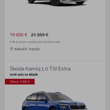
19 600 €
21 359 €
0 % úrok pri značkovom financovaní .
ARAVER Trenčín
Škoda Kamiq 1.0 TSI Extra
nové auto na sklade
Zľava: 3 005 €