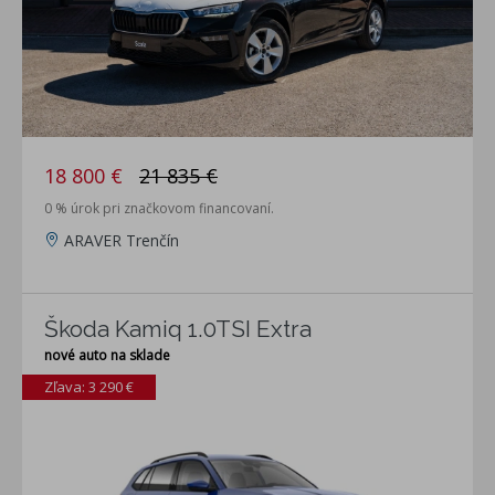
18 800 €
21 835 €
0 % úrok pri značkovom financovaní.
ARAVER Trenčín
Škoda Kamiq 1.0TSI Extra
nové auto na sklade
Zľava: 3 290 €