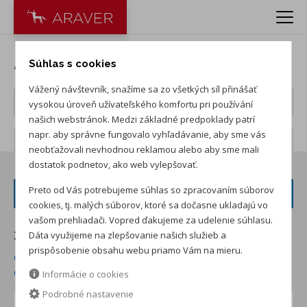
Autá ŠKODA
Súhlas s cookies
Vážený návštevník, snažíme sa zo všetkých síl přinášať
vysokou úroveň užívateľského komfortu pri používání
našich webstránok. Medzi základné predpoklady patrí
napr. aby správne fungovalo vyhľadávanie, aby sme vás
Počet záznamov:
232
neobťažovali nevhodnou reklamou alebo aby sme mali
dostatok podnetov, ako web vylepšovať.
Preto od Vás potrebujeme súhlas so zpracovaním súborov
FILTER VOZIDIEL
cookies, tj. malých súborov, ktoré sa dočasne ukladajú vo
vašom prehliadači. Vopred ďakujeme za udelenie súhlasu.
Dáta využijeme na zlepšovanie našich služieb a
Zoradiť podľa:
prispôsobenie obsahu webu priamo Vám na mieru.
od najnižšej ceny skladom
od najvyššej ceny skladom
od najvyššej zľavy
od najnižšej ceny
Informácie o cookies
Podrobné nastavenie