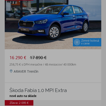
Zimné kolesá
v cene
16 290 €
17 890 €
258,75 € s DPH mesačne / 48 mesiacov/ 40 000km
ARAVER Trenčín
Škoda Fabia 1.0 MPI Extra
nové auto na sklade
Zľava: 2 095 €