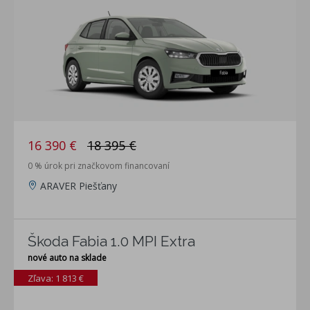
16 390 €
18 395 €
0 % úrok pri značkovom financovaní
ARAVER Piešťany
Škoda Fabia 1.0 MPI Extra
nové auto na sklade
Zľava: 1 813 €