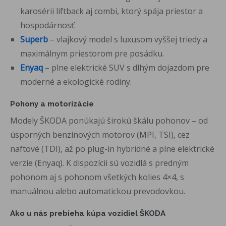
karosérii liftback aj combi, ktorý spája priestor a
hospodárnosť.
Superb
– vlajkový model s luxusom vyššej triedy a
maximálnym priestorom pre posádku.
Enyaq
– plne elektrické SUV s dlhým dojazdom pre
moderné a ekologické rodiny.
Pohony a motorizácie
Modely ŠKODA ponúkajú širokú škálu pohonov – od
úsporných benzínových motorov (MPI, TSI), cez
naftové (TDI), až po plug-in hybridné a plne elektrické
verzie (Enyaq). K dispozícii sú vozidlá s predným
pohonom aj s pohonom všetkých kolies 4×4, s
manuálnou alebo automatickou prevodovkou.
Ako u nás prebieha kúpa vozidiel ŠKODA