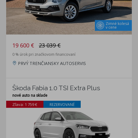
Zimné kolesá
v cene
19 600 €
23 039 €
0 % úrok pri značkovom financovaní
PRVÝ TRENČIANSKY AUTOSERVIS
Škoda Fabia 1.0 TSI Extra Plus
nové auto na sklade
Zľava: 1 759 €
REZERVOVANÉ