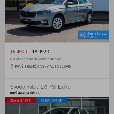
Zimné kolesá
v cene
16 490 €
18 092 €
0 % úrok pri značkovom financovaní
PRVÝ TRENČIANSKY AUTOSERVIS
Škoda Fabia 1.0 TSI Extra
nové auto na sklade
Zľava: 2 185 €
REZERVOVANÉ