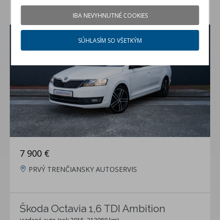
Škoda Rapid 1.2 TSI
IBA NEVYHNUTNÉ COOKIES
jazdené auto (rok 2015, 158147 km)
SÚHLASÍM SO VŠETKÝM
7 900 €
PRVÝ TRENČIANSKY AUTOSERVIS
Škoda Octavia 1,6 TDI Ambition