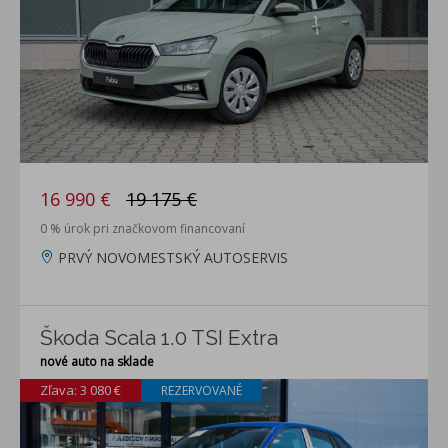
16 990 €
19 175 €
0 % úrok pri značkovom financovaní
PRVÝ NOVOMESTSKÝ AUTOSERVIS
Škoda Scala 1.0 TSI Extra
nové auto na sklade
Zľava: 3 080 €
REZERVOVANÉ