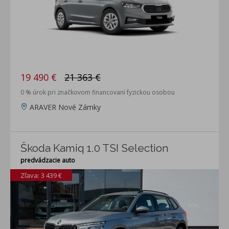
19 490 €
21 363 €
0 % úrok pri značkovom financovaní fyzickou osobou
ARAVER Nové Zámky
Škoda Kamiq 1.0 TSI Selection
predvádzacie auto
Zľava: 3 439 €