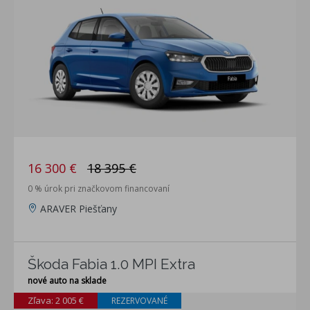
16 300 €
18 395 €
0 % úrok pri značkovom financovaní
ARAVER Piešťany
Škoda Fabia 1.0 MPI Extra
nové auto na sklade
Zľava: 2 005 €
REZERVOVANÉ