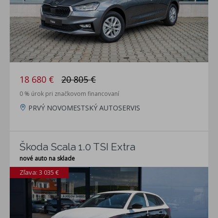
18 680 €
20 805 €
0 % úrok pri značkovom financovaní
PRVÝ NOVOMESTSKÝ AUTOSERVIS
Škoda Scala 1.0 TSI Extra
nové auto na sklade
Zľava: 3 035 €