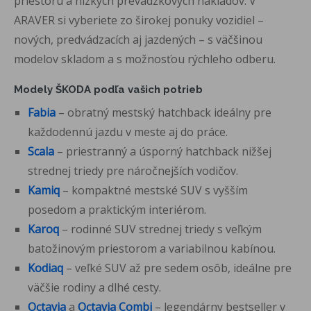
priestoru a nízkych prevádzkových nákladov. V
ARAVER si vyberiete zo širokej ponuky vozidiel –
nových, predvádzacích aj jazdených – s väčšinou
modelov skladom a s možnosťou rýchleho odberu.
Modely ŠKODA podľa vašich potrieb
Fabia
– obratný mestský hatchback ideálny pre
každodennú jazdu v meste aj do práce.
Scala
– priestranný a úsporný hatchback nižšej
strednej triedy pre náročnejších vodičov.
Kamiq
– kompaktné mestské SUV s vyšším
posedom a praktickým interiérom.
Karoq
– rodinné SUV strednej triedy s veľkým
batožinovým priestorom a variabilnou kabínou.
Kodiaq
– veľké SUV až pre sedem osôb, ideálne pre
väčšie rodiny a dlhé cesty.
Octavia
a
Octavia Combi
– legendárny bestseller v