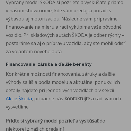
Vybraný model ŠKODA si pozriete a vyskúšate priamo
v našom showroome, kde vám predajca poradí s
výbavou aj motorizáciou. Následne vám pripravíme
financovanie na mieru a radi vykúpime vaše pôvodné
vozidlo. Pri skladových autách ŠKODA je odber rýchly –
postaráme sa aj o prípravu vozidla, aby ste mohli odísť
za volantom nového auta.
Financovanie, záruka a ďalšie benefity
Konkrétne možnosti financovania, záruky a ďalšie
výhody sa líšia podľa modelu a aktuálnej ponuky. Ich
detaily nájdete pri jednotlivých vozidlách a v sekcii
Akcie Škoda
, prípadne nás
kontaktujte
a radi vám ich
vysvetlíme.
Príďte si vybraný model pozrieť a vyskúšať
do
niektorej z našich predajní.