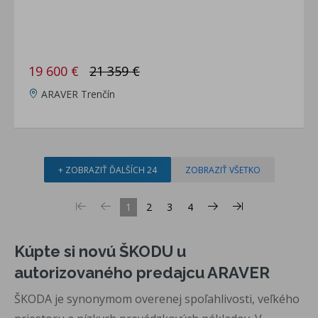
19 600 €
21 359 €
ARAVER Trenčín
+ ZOBRAZIŤ ĎALŠÍCH 24
ZOBRAZIŤ VŠETKO
1
2
3
4
Kúpte si novú ŠKODU u
autorizovaného predajcu ARAVER
ŠKODA je synonymom overenej spoľahlivosti, veľkého