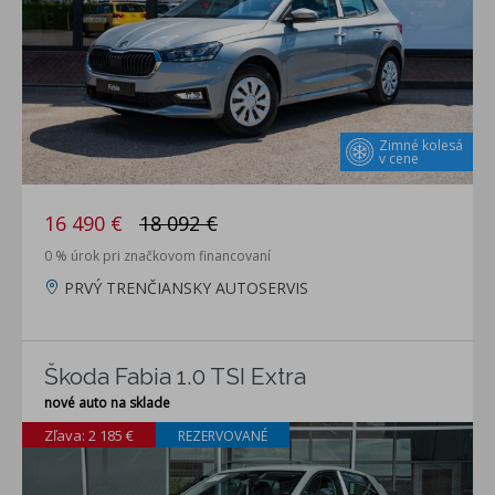
Zimné kolesá
v cene
16 490 €
18 092 €
0 % úrok pri značkovom financovaní
PRVÝ TRENČIANSKY AUTOSERVIS
Škoda Fabia 1.0 TSI Extra
nové auto na sklade
Zľava: 2 185 €
REZERVOVANÉ