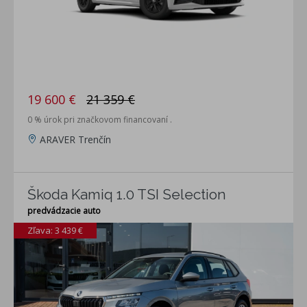
19 600 €
21 359 €
0 % úrok pri značkovom financovaní .
ARAVER Trenčín
Škoda Kamiq 1.0 TSI Selection
predvádzacie auto
Zľava: 3 439 €