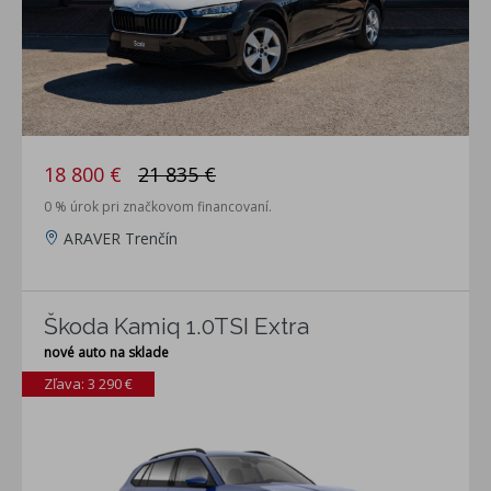
18 800 €
21 835 €
0 % úrok pri značkovom financovaní.
ARAVER Trenčín
Škoda Kamiq 1.0TSI Extra
nové auto na sklade
Zľava: 3 290 €