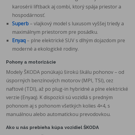
karosérii liftback aj combi, ktorý spája priestor a
hospodárnosť.
Superb
– vlajkový model s luxusom vyššej triedy a
maximálnym priestorom pre posádku.
Enyaq
– plne elektrické SUV s dlhým dojazdom pre
moderné a ekologické rodiny.
Pohony a motorizácie
Modely ŠKODA ponúkajú širokú škálu pohonov – od
úsporných benzínových motorov (MPI, TSI), cez
naftové (TDI), až po plug-in hybridné a plne elektrické
verzie (Enyaq). K dispozícii sú vozidlá s predným
pohonom aj s pohonom všetkých kolies 4×4, s
manuálnou alebo automatickou prevodovkou.
Ako u nás prebieha kúpa vozidiel ŠKODA