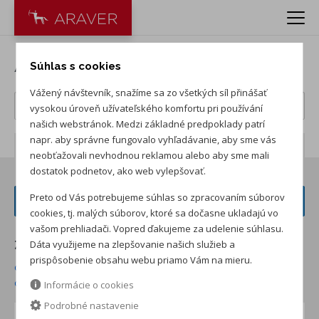
Autá ŠKODA
Súhlas s cookies
Vážený návštevník, snažíme sa zo všetkých síl přinášať
vysokou úroveň užívateľského komfortu pri používání
našich webstránok. Medzi základné predpoklady patrí
napr. aby správne fungovalo vyhľadávanie, aby sme vás
Počet záznamov:
232
neobťažovali nevhodnou reklamou alebo aby sme mali
dostatok podnetov, ako web vylepšovať.
Preto od Vás potrebujeme súhlas so zpracovaním súborov
FILTER VOZIDIEL
cookies, tj. malých súborov, ktoré sa dočasne ukladajú vo
vašom prehliadači. Vopred ďakujeme za udelenie súhlasu.
Dáta využijeme na zlepšovanie našich služieb a
Zoradiť podľa:
prispôsobenie obsahu webu priamo Vám na mieru.
od najnižšej ceny skladom
od najvyššej ceny skladom
od najvyššej zľavy
od najnižšej ceny
Informácie o cookies
Podrobné nastavenie