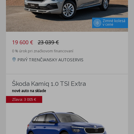
Zimné kolesá
v cene
19 600 €
23 039 €
0 % úrok pri značkovom financovaní
PRVÝ TRENČIANSKY AUTOSERVIS
Škoda Kamiq 1.0 TSI Extra
nové auto na sklade
Zľava: 3 005 €