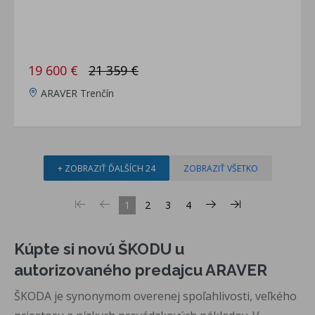
19 600 €
21 359 €
ARAVER Trenčín
+ ZOBRAZIŤ ĎALŠÍCH 24
ZOBRAZIŤ VŠETKO
1
2
3
4
Kúpte si novú ŠKODU u
autorizovaného predajcu ARAVER
ŠKODA je synonymom overenej spoľahlivosti, veľkého