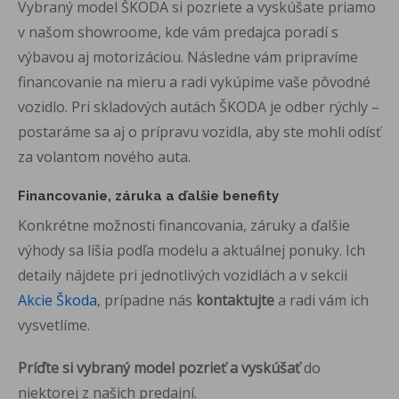
Vybraný model ŠKODA si pozriete a vyskúšate priamo
v našom showroome, kde vám predajca poradí s
výbavou aj motorizáciou. Následne vám pripravíme
financovanie na mieru a radi vykúpime vaše pôvodné
vozidlo. Pri skladových autách ŠKODA je odber rýchly –
postaráme sa aj o prípravu vozidla, aby ste mohli odísť
za volantom nového auta.
Financovanie, záruka a ďalšie benefity
Konkrétne možnosti financovania, záruky a ďalšie
výhody sa líšia podľa modelu a aktuálnej ponuky. Ich
detaily nájdete pri jednotlivých vozidlách a v sekcii
Akcie Škoda
, prípadne nás
kontaktujte
a radi vám ich
vysvetlíme.
Príďte si vybraný model pozrieť a vyskúšať
do
niektorej z našich predajní.