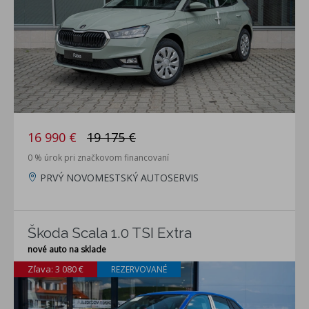
16 990 €
19 175 €
0 % úrok pri značkovom financovaní
PRVÝ NOVOMESTSKÝ AUTOSERVIS
Škoda Scala 1.0 TSI Extra
nové auto na sklade
Zľava: 3 080 €
REZERVOVANÉ