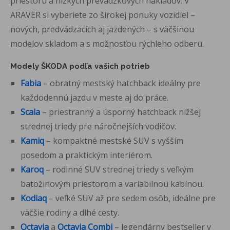
priestoru a nízkych prevádzkových nákladov. V
ARAVER si vyberiete zo širokej ponuky vozidiel –
nových, predvádzacích aj jazdených – s väčšinou
modelov skladom a s možnosťou rýchleho odberu.
Modely ŠKODA podľa vašich potrieb
Fabia
– obratný mestský hatchback ideálny pre
každodennú jazdu v meste aj do práce.
Scala
– priestranný a úsporný hatchback nižšej
strednej triedy pre náročnejších vodičov.
Kamiq
– kompaktné mestské SUV s vyšším
posedom a praktickým interiérom.
Karoq
– rodinné SUV strednej triedy s veľkým
batožinovým priestorom a variabilnou kabínou.
Kodiaq
– veľké SUV až pre sedem osôb, ideálne pre
väčšie rodiny a dlhé cesty.
Octavia
a
Octavia Combi
– legendárny bestseller v