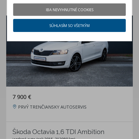
Škoda Rapid 1.2 TSI
IBA NEVYHNUTNÉ COOKIES
jazdené auto (rok 2015, 158147 km)
SÚHLASÍM SO VŠETKÝM
7 900 €
PRVÝ TRENČIANSKY AUTOSERVIS
Škoda Octavia 1,6 TDI Ambition