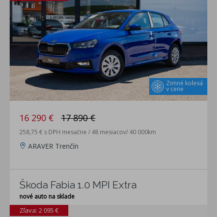
Zimné kolesá
v cene
16 290 €
17 890 €
258,75 € s DPH mesačne / 48 mesiacov/ 40 000km
ARAVER Trenčín
Škoda Fabia 1.0 MPI Extra
nové auto na sklade
Zľava: 2 095 €