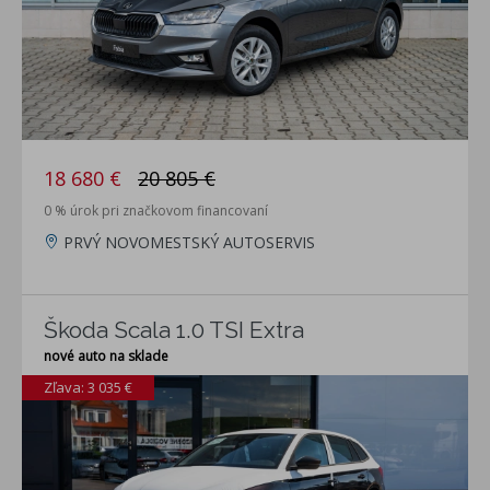
18 680 €
20 805 €
0 % úrok pri značkovom financovaní
PRVÝ NOVOMESTSKÝ AUTOSERVIS
Škoda Scala 1.0 TSI Extra
nové auto na sklade
Zľava: 3 035 €