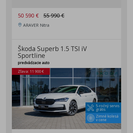
50 590 €
55 990 €
ARAVER Nitra
Škoda Superb 1.5 TSI iV
Sportline
predvádzacie auto
Zľava: 11 900 €
5-ročný servis
grátis
Zimné kolesá
v cene