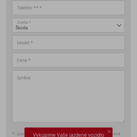
Telefón ** *
Značka *
Model *
Cena *
Správa:
* - povinná položka; ** - minimálne jedna položka povinná
Vykúpime Vaše jazdené vozidlo