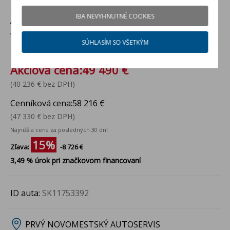
NOVÉ AUTO NA SKLADE
v PRVÝ NOVOMESTSKÝ
IBA NEVYHNUTNÉ COOKIES
AUTOSERVIS
Viac info
SÚHLASÍM SO VŠETKÝM
Akciová cena:
49 490 €
(40 236 € bez DPH)
Cenníková cena:
58 216 €
(47 330 € bez DPH)
Najnižšia cena za posledných 30 dní
15%
Zľava:
-8 726 €
3,49 % úrok pri značkovom financovaní
ID auta:
SK11753392
PRVÝ NOVOMESTSKÝ AUTOSERVIS