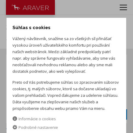
Škoda Superb 2.0 TDI Top
Súhlas s cookies
Selection 4x4
Vážený návštevník, snažíme sa zo všetkých síl přinášať
vysokou úroveň užívateľského komfortu pri používání
našich webstránok. Medzi základné predpoklady patrí
napr. aby správne fungovalo vyhľadávanie, aby sme vás
neobťažovali nevhodnou reklamou alebo aby sme mali
dostatok podnetov, ako web vylepšovať.
Preto od Vás potrebujeme súhlas so zpracovaním súborov
cookies, tj. malých súborov, ktoré sa dočasne ukladajú vo
vašom prehliadači. Vopred ďakujeme za udelenie súhlasu.
Dáta využijeme na zlepšovanie našich služieb a
prispôsobenie obsahu webu priamo Vám na mieru.
5-ročný servis
grátis
Informácie o cookies
Podrobné nastavenie
+ ďalších 3