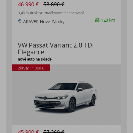
46 990 €
58 890 €
3,49 % úrok pri značkovom financovaní
120 km
ARAVER Nové Zámky
VW Passat Variant 2.0 TDI
Elegance
nové auto na sklade
Zľava: 11 360 €
45 900 €
57 260 €