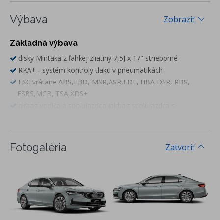
Výbava
Zobraziť
Základná výbava
disky Mintaka z ľahkej zliatiny 7,5J x 17" strieborné
RKA+ - systém kontroly tlaku v pneumatikách
ESC vrátane ABS,EBD, MSR,ASR,EDL, HBA DSR, RBS,
ESBS,MCB, TSA,XDS+
airbag vodiča a spolujazdca (airbag spolujazdca s
deaktiváciou), centrálny airbag vpredu
hlavové a bočné airbagy vpredu, kolenný airbag vodiča
FRONT ASSIST-výstraha pred kolíziou a podpora núdzového
Fotogaléria
Zatvoriť
brzdenia (vrátane Predictive Pedestrian and Cyclist
Protection a Collision Avoidance Assist)
Lane Assist - asistent kontroly jazdy v jadznom pruhu
Side Assist - asistent zmeny jazdného pruhu (vrátene Rear
Traffic Alert-asistent vyparkovania a Exit Warning- varovanie
pri vystupovaní z vozidla