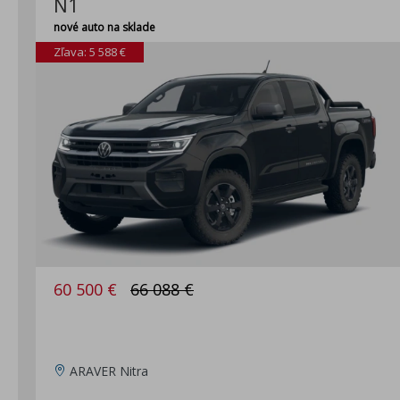
N1
nové auto na sklade
Zľava: 5 588 €
60 500 €
66 088 €
ARAVER Nitra