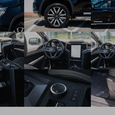
3-bodové bezpečnostné pásy vyškovo nataviteľné pre
vodiča a spolujazdca
3-bodové bezpečnostné pasy pre zadné sedadlá
Kobercová podlaha v kabíne
Koberčeky vyhotovení "Velour" s nápisom "Aventura"
3-lavica v druhom rade sedadiel
3x opierka hlavy na zadných sedadlách
Nastupovacie madlá na A-stĺpiku
Vrecko na odkladanie na zadnej strane vodiča
120 V / 230 V zástrčka na zadnej strane zadnej stredovej
konzoly
1x USB typ C na vnútornom spätnom zrkadle
Odkladacia schránka pred spolujazdcom osvetlená a
uzamykateľná
Rúčky na nastupovanie a A-stĺpiku
ISOFIX na vonkajších zadných sedadlách
Balík zadných sedadiel "Rear seat package II"
Prémierové vyhotovenie palubovej dosky v koženom