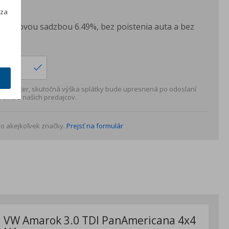
h
H
 za
s úrokovou sadzbou 6.49%, bez poistenia auta a bez
ku.
 charakter, skutočná výška splátky bude upresnená po odoslaní
rému z našich predajcov.
o akejkoľvek značky.
Prejsť na formulár
VW Amarok 3.0 TDI PanAmericana 4x4