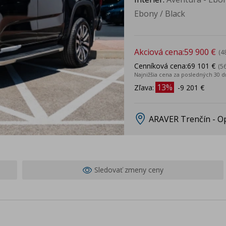
Ebony / Black
Akciová cena:
59 900 €
(4
Cenníková cena:
69 101 €
(5
Najnižšia cena za posledných 30 d
13%
Zľava:
-9 201 €
ARAVER Trenčín - O
Sledovať zmeny ceny