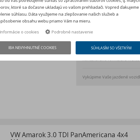
to od Vás potrebujeme súhlas so zpracovaním súborov cookies, tj. malýc
Akontácia:
11 980 €
s DP
orov, ktoré sa dočasne ukladajú vo vašom prehliadači. Vopred ďakujeme
lenie súhlasu. Dáta využijeme na zlepšovanie našich služieb a
Splátka je kalkulovaná 
spôsobenie obsahu webu priamo Vám na mieru.
spracovateľského poplat
Informácie o cookies
Podrobné nastavenie
Vložte cenu auta *
IBA NEVYHNUTNÉ COOKIES
SÚHLASÍM SO VŠETKÝM
Kalkulácia má iba informačný
kontaktného formulára niekto
Vykúpime Vaše jazdené vozidl
VW Amarok 3.0 TDI PanAmericana 4x4