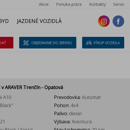
Akcie
Ponuka práce
Kontakty
Servis
BYD
JAZDENÉ VOZIDLÁ
DAŤ
OBJEDNANIE DO SERVISU
VÝKUP VOZIDLA
E
v ARAVER Trenčín - Opatová
N A10
Prevodovka:
Automat
Black"
Pohon:
4x4
Palivo:
diesel
21
Výbava:
Aventura
 Black / Fossil -
Stav tachometra:
20 km