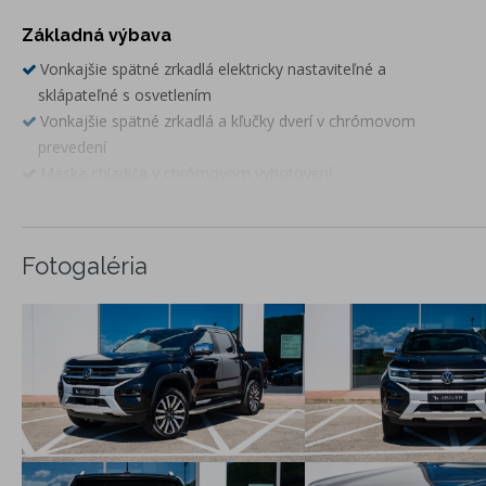
Základná výbava
Vonkajšie spätné zrkadlá elektricky nastaviteľné a
sklápateľné s osvetlením
Vonkajšie spätné zrkadlá a kľučky dverí v chrómovom
prevedení
Maska chladiča v chrómovom vyhotovení
Sports bar
Predný nárazník lakovaný vo farbe karosérie, X-style
Kľučka dverí veka batožinového priestoru vo farbe karosérie
Fotogaléria
Zadné okno elektricky vyhrievané
Elektrické okná vpredu a vzadu
Stmavené sklá od B-stĺpika
Zadný nárazník čierny s chrómovými prvkami
Lapače nečistôt vpredu a vzadu
Predné svetlomety "IQ. LIGHT Matrix headlamps"
LED osvetlenie batožinového priestoru
Airbag vodiča a spolujazdca vrátane kolenných airbagov,
Airbag spolujazdca s možnosťou deaktivácie