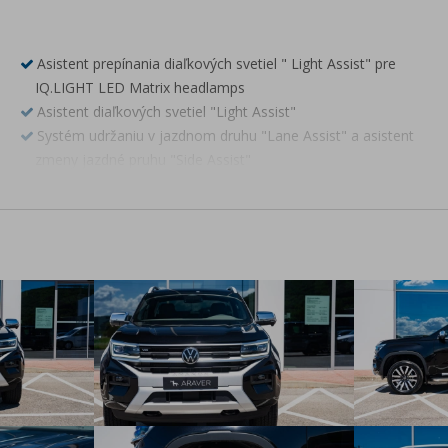
Asistent prepínania diaľkových svetiel " Light Assist" pre
IQ.LIGHT LED Matrix headlamps
Asistent diaľkových svetiel "Light Assist"
Systém udržaniu v jazdnom druhu "Lane Assist" a asistent
zmeny jazdné pruhu "Side Assist"
Automatická dvojzónová klimatizácia "Climatronic"
Adaptívny tempomat a prediktívny obmedzovač rýchlosti a
funkciou čítania dopravného značenia "Dynamic Road Sign
Display"
Odkladacia priehriadka nad sedadlom vodiča a spolujazdca,
2x lampa na čítanie, odkladacia schránka na okuliare
Poťah stropu vo farbe "Ebony Black"
Poťahy sedadiel v koženom prevedení "Savona"
Sedadlo vodiča nastaviteľné v 10-smeroch a sedadlo
spolujazdca nastaviteľné v 10-smeroch (10-10)
Vyhrievané sedadlo vodiča a spolujazdca s delenou
reguláciou