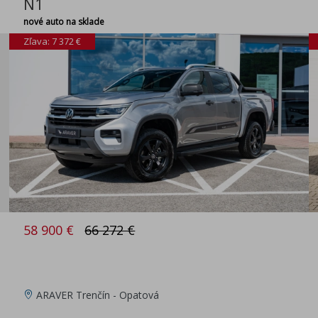
N1
nové auto na sklade
Zľava: 7 372 €
58 900 €
66 272 €
ARAVER Trenčín - Opatová