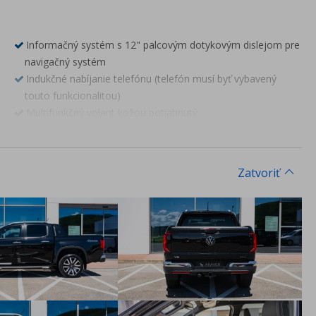
Informačný systém s 12" palcovým dotykovým dislejom pre
navigačný systém
Indukčné nabíjanie telefónu (telefón musí byť vybavený
touto funkcionalitou)
Multifunkčný volant kožou potiahnutý
10X reproduktor Harman Kardon zvukový systém
Navigačný systém
Online služby s OCU s kódovaním riadiacej jednotky
Zatvoriť
Stredové konzola vzdadu pre 2. rad sedadiel
Digitálny farebný prístrojový panel 12.3"
Riadiaca páka v koženom prevedení
Pohon všetkých kolies 4X4
Štandardné pruženie
Alternátor 250 A
Systém núdzového volania "eCall"
2x kľúč od vozidla
Systém "Štart-stop systém"