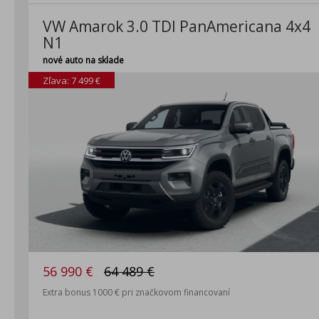
VW Amarok 3.0 TDI PanAmericana 4x4
N1
nové auto na sklade
Zľava: 7 499 €
56 990 €
64 489 €
Extra bonus 1000 € pri značkovom financovaní