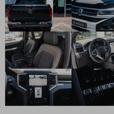
Bočné a hlavové airbagy vrátane centrálneho airbagu
Parkovacie senzory vpredu a vzadu vrátane systému "Part
Assist Plus" a monitorovania mŕtveho uhla "Rear traffic
Alert"
Area view
Systém "Post-Collision Braking system"
Dynamické automatické zapnutie denných svetiel
Online systém proti krádeži
Elektronická parkovacia brzda
Systém čítania dopravných značiek "Dynamic Road Sign
Display"
Autonómny brzdiaci systém "Front Assist" vrátane chodcov
a cyklistov
Výstražný signál pre nezapnuté predné a zadné
bezpečnostné pásy
Centrálne zamykanie s bezkľúčovým odomykaním a
štartovaním so SAFELOCK