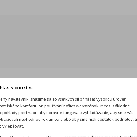
vzhľade
Ťažné zariadenie - odnímateľné
Zadná uzávierka diferenciálu
Disky z ľahkých zliatin "Varberg" 21" 8.5J x21, rezerva s
náradím, pneu. 275/45 R21 110V
Podvozková ochrana motora a prevodovky z ocele a
plastová ochrana palivovej nádrže
hlas s cookies
ený návštevník, snažíme sa zo všetkých síl přinášať vysokou úroveň
vateľského komfortu pri používání našich webstránok. Medzi základné
dpoklady patrí napr. aby správne fungovalo vyhľadávanie, aby sme vás
bťažovali nevhodnou reklamou alebo aby sme mali dostatok podnetov, 
Mesačná splát
 vylepšovať.
Cena auta:
59 900 €
s D