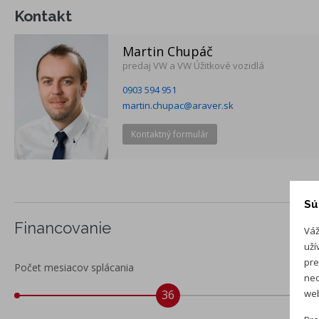
Kontakt
Príplatková výbava
Martin Chupáč
Alarm s kontrolou interiéru, záložná siréna a ochrana
predaj VW a VW Úžitkové vozidlá
ťažného zariadenia
0903 594 951
Gumená podlaha vo vozidle
martin.chupac@araver.sk
Multifunkčný volant kožou potiahnutý, vyhrievaný
Vyhrievané čelné sklo
Kontaktný formulár
Sú
Financovanie
Váž
uží
pre
Počet mesiacov splácania
neo
36
web