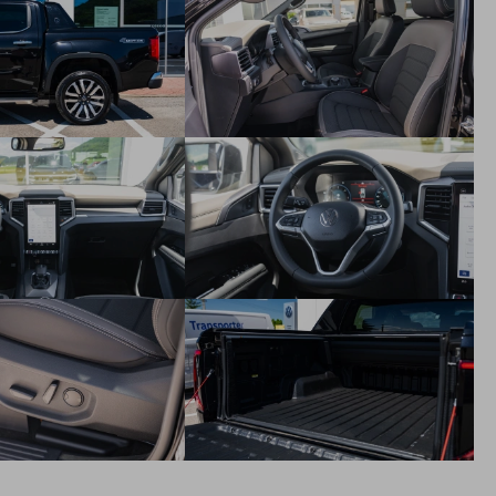
Slnečná clona nad vodičom s polujazdcom s osvetlením a
zrkadlom
Stierače členého skla s cyklovačom a dažďový senzor
Veko palivovej nádrže s ochranou proti natankovaniu zlého
paliva
Lekárnička
Núdzové volanie eCall
Strešná anténa
Digitálny rádiopríjem DAB+
80l palivová nádrž