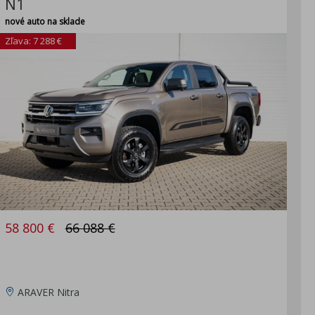
N1
nové auto na sklade
Zľava: 7 288 €
58 800 €
66 088 €
ARAVER Nitra