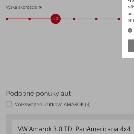
Pre
Výška akontácie %
súb
ude
20
pri
Podobné ponuky áut
Volkswagen úžitkové AMAROK (4)
VW Amarok 3.0 TDI PanAmericana 4x4