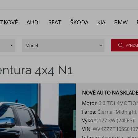
ITKOVÉ
AUDI
SEAT
ŠKODA
KIA
BMW
VYHĽA
ntura 4x4 N1
NOVÉ AUTO NA SKLAD
Motor:
3.0 TDI 4MOTIO
Farba:
Čierna "Midnight 
Výkon:
177 kW (240PS)
VIN:
WV4ZZZT10SS0197
Interiér:
Aventura - Ebony