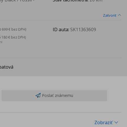
Zatvorit
ID auta:
SK11363609
8 699 € bez DPH)
6 180 € bez DPH)
ní
patová
Poslať známemu
Zobraziť