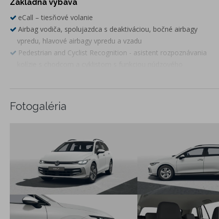
Základná výbava
eCall – tiesňové volanie
Airbag vodiča, spolujazdca s deaktiváciou, bočné airbagy
vpredu, hlavové airbagy vpredu a vzadu
Pedestrian and Cyclist Recognition - asistent rozpoznávania
kolízie s chodcom a cyklistom s funkciou núdzového
brzdenia
Front Assist a City Brake - systém na sledovanie diania pred
vozidlom a systém núdzového brzdenia
Fotogaléria
Lane Assist - asistent zachovania jazdneho pruhu
ESC, ABS s EBV, ASR, EDS, MSR
Systém rozpoznania únavy vodiča
Airbag medzi vodiča spolujazdcom
Predné hlavové opierky bezpečnostne optimalizované, 3
hlavové opierky sedadiel vzadu
3-bodové bezpečnostné pásy na všetkých sedadlách,
vpredu výškovo nastaviteľné
ISOFIX systém na uchytenie detských sedačiek na sedadle
spolujazdca a na zadných krajných sedadlách