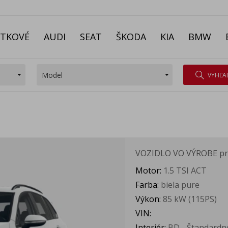
ITKOVÉ
AUDI
SEAT
ŠKODA
KIA
BMW
VYHĽA
VOZIDLO VO VÝROBE
pr
Motor:
1.5 TSI ACT
Farba:
biela pure
Výkon:
85 kW (115PS)
VIN:
Interiér:
BD - Štandardné