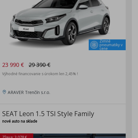
Zimné
pneumatiky v
cene
23 990 €
29 390 €
Výhodné financovanie s úrokom len 2,45% !
ARAVER Trenčín s.r.o.
SEAT Leon 1.5 TSI Style Family
nové auto na sklade
Zľava: 3 078 €