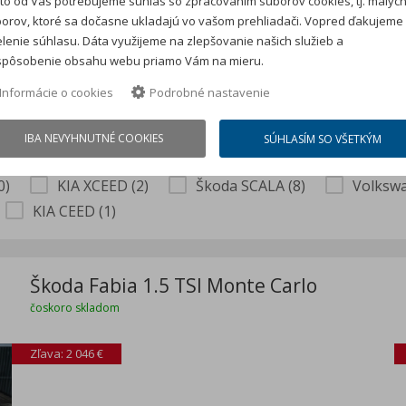
to od Vás potrebujeme súhlas so zpracovaním súborov cookies, tj. malýc
orov, ktoré sa dočasne ukladajú vo vašom prehliadači. Vopred ďakujeme
Kalkulácia má iba informačný
lenie súhlasu. Dáta využijeme na zlepšovanie našich služieb a
kontaktného formulára niekto
spôsobenie obsahu webu priamo Vám na mieru.
Vykúpime Vaše jazdené vozidl
Informácie o cookies
Podrobné nastavenie
IBA NEVYHNUTNÉ COOKIES
SÚHLASÍM SO VŠETKÝM
0)
KIA XCEED (2)
Škoda SCALA (8)
Volkswa
KIA CEED (1)
Škoda Fabia 1.5 TSI Monte Carlo
čoskoro skladom
Zľava: 2 046 €