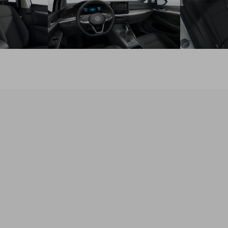
Automatická klimatizácia Air Care Climatronic
Multifunkčný 3-ramenný kožený volant a kožená radiaca
páka, pre DSG s radiacimi páčkami
Elektromechanický posilňovač riadenia s meniacim sa
účinkom v závislosti na rýchlosti
Elektricky ovládané okná vpredu a vzadu
Disky z ľahkej zliatiny 16" Norfolk, pneumatiky 205/55 R16
Balík Vyhrievanie - Vyhrievané predné sedadlá - Vyhrievaný
volant