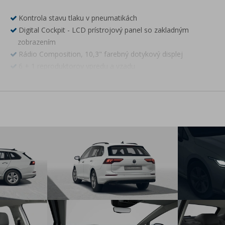
Kontrola stavu tlaku v pneumatikách
Digital Cockpit - LCD prístrojový panel so zakladným
zobrazením
Rádio Composition, 10,3" farebný dotykový displej
6 + 1 reproduktorov vpredu a vzadu
Rozpoznávanie a zobrazovanie dopravných značiek
App-Connect Wireless - bezdrôtové pripojenie telefónu cez
AndroidAuto alebo Apple CarPlay
2x USB-C vpredu a 2x USB-C vzadu (len nabíjanie)
Bluetooth hands-free mobilné pripojenie
Online služby VW Connect (príprava)
Digitálny rádiopríjem DAB+
LED predné svetlomety
Parkovacie senzory vpredu a vzadu s optickým a akustickým
upozornením
Centrálne zamykanie s diaľkovým ovládaním, 2 sklápacie
kľúče
Keyless Go - štartovacie tlačidlo pri radiacej páke