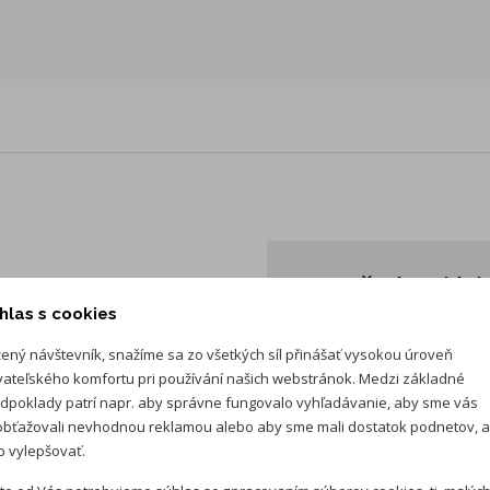
Mesačná splát
hlas s cookies
Cena auta:
24 280 €
s D
ený návštevník, snažíme sa zo všetkých síl přinášať vysokou úroveň
Akontácia:
4 856 €
s DP
vateľského komfortu pri používání našich webstránok. Medzi základné
Splátka je kalkulovaná 
dpoklady patrí napr. aby správne fungovalo vyhľadávanie, aby sme vás
spracovateľského poplat
bťažovali nevhodnou reklamou alebo aby sme mali dostatok podnetov, 
 vylepšovať.
Vložte cenu auta *