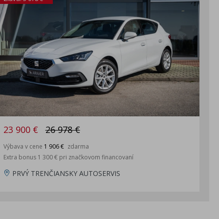
23 900 €
26 978 €
Výbava v cene
1 906 €
zdarma
Extra bonus 1 300 € pri značkovom financovaní
PRVÝ TRENČIANSKY AUTOSERVIS