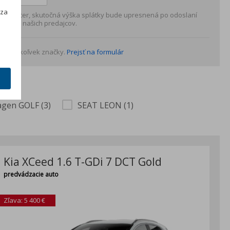
h
 za
 charakter, skutočná výška splátky bude upresnená po odoslaní
rému z našich predajcov.
o akejkoľvek značky.
Prejsť na formulár
gen GOLF (3)
SEAT LEON (1)
Kia XCeed 1.6 T-GDi 7 DCT Gold
predvádzacie auto
Zľava: 5 400 €