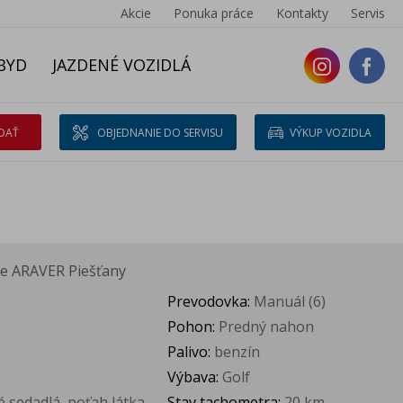
Akcie
Ponuka práce
Kontakty
Servis
BYD
JAZDENÉ VOZIDLÁ
DAŤ
OBJEDNANIE DO SERVISU
VÝKUP VOZIDLA
e ARAVER Piešťany
Prevodovka:
Manuál (6)
Pohon:
Predný nahon
Palivo:
benzín
Výbava:
Golf
 sedadlá, poťah látka
Stav tachometra:
20 km