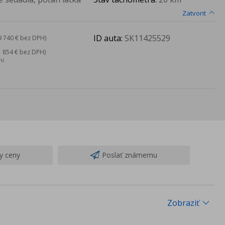
Zatvorit
ID auta:
SK11425529
9 740 € bez DPH)
1 854 € bez DPH)
ní
y ceny
Poslať známemu
Zobraziť