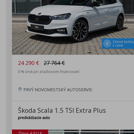
Zimné koles
v cene
24 290 €
27 764 €
0 % úrok pri značkovom financovaní
PRVÝ NOVOMESTSKÝ AUTOSERVIS
Škoda Scala 1.5 TSI Extra Plus
predvádzacie auto
Zľava: 4 911 €