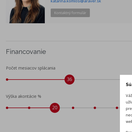
katarina.komlosi@araver.sk
Kontaktný formulár
Financovanie
Počet mesiacov splácania
36
Sú
Váž
Výška akontácie %
uží
20
pre
neo
web