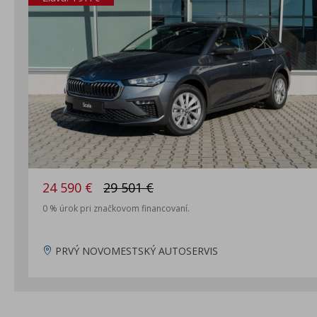
24 590 €
29 501 €
0 % úrok pri značkovom financovaní.
PRVÝ NOVOMESTSKÝ AUTOSERVIS