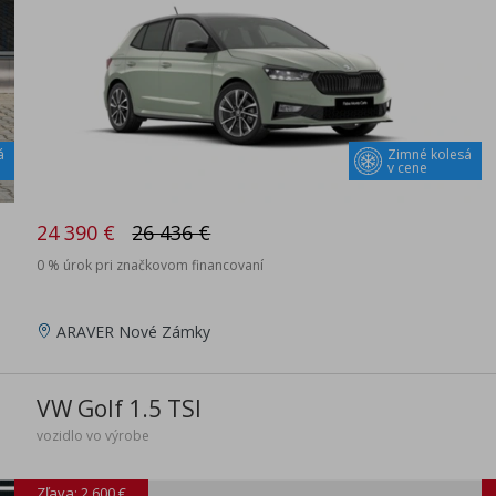
á
Zimné kolesá
v cene
24 390 €
26 436 €
0 % úrok pri značkovom financovaní
ARAVER Nové Zámky
VW Golf 1.5 TSI
vozidlo vo výrobe
Zľava: 2 600 €