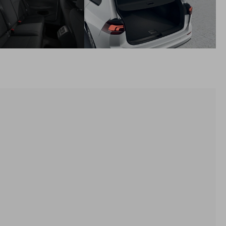
zrkadlách
Oceľové disky 15", pneumatiky 195/65 R15
Dojazdová oceľová rezerva, náradie a zdvihák