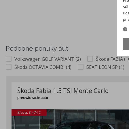
Pre
súb
ude
pri
Podobné ponuky áut
Volkswagen GOLF VARIANT (2)
Škoda FABIA (1
Škoda OCTAVIA COMBI (4)
SEAT LEON SP (1)
Škoda Fabia 1.5 TSI Monte Carlo
predvádzacie auto
Zľava: 3 474 €