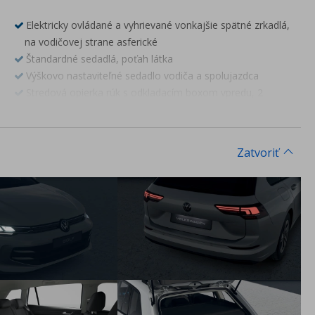
Elektricky ovládané a vyhrievané vonkajšie spätné zrkadlá,
na vodičovej strane asferické
Štandardné sedadlá, poťah látka
Výškovo nastaviteľné sedadlo vodiča a spolujazdca
Stredová opierka rúk s odkladacím boxom vpredu, 2
ventilačné otvory vzadu
Dekoratívne obklady v interéri
Operadlá zadných sedadiel asymetricky delené a sklopné
Zatvoriť
Osvetlenie interiéru vpredu a vzadu so stmavením a
oneskorením vypnutia, 2 lampy na čítanie aj vzadu
Make-up zrkadielka v slnečných clonách
Odkladacie priestory vo dverách vpredu a vzadu
Kryt a osvetlenie batožinového priestoru
12V zásuvka v batožinovom priestore
Závesné háky v batožinovom priestore
LED zadné svetlá
Determálne sklá
Bočné smerovky integrované vo vonkajších spätných