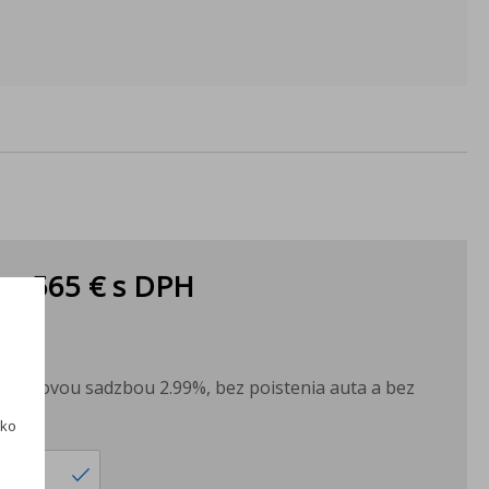
ka:
565 €
s DPH
PH
H
s úrokovou sadzbou 2.99%, bez poistenia auta a bez
ku.
ako