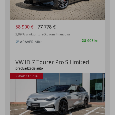
58 900 €
77 778 €
2,99 % úrok pri značkovom financovaní
608 km
ARAVER Nitra
VW ID.7 Tourer Pro S Limited
predvádzacie auto
Zľava: 11 170 €