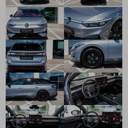
eCall – tiesňové volanie
Elektromechanický posilňovač riadenia s meniacim sa
účinkom v závislosti na rýchlosti
Kontrola stavu tlaku v pneumatikách cez snímače ABS
Alarm s kontrolou vnútorného priestoru, zálohovou sirénou,
senzorom proti odtiahnutiu
Nastavenie jazdného profilu
LED predné stretávacie a diaľkové svetlomety, LED denné
svetlá
Automatické ovládanie diaľkových svetiel Light Assist
LED zadné svetlá
Dažďový senzor
Osvetlenie okolia s funkciou Welcome light z vonkajších
spätných zrkadiel
Rádio Ready2Discover Pro Max, 15" farebný dotykový
displej
Rozpoznávanie dopravných značiek
Head-up displej s rozšírenou realitou
8+1 reproduktorov (8 vpredu a vzadu, 1 centrálny)