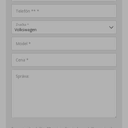
Telefón ** *
Značka *
Model *
Cena *
Správa: