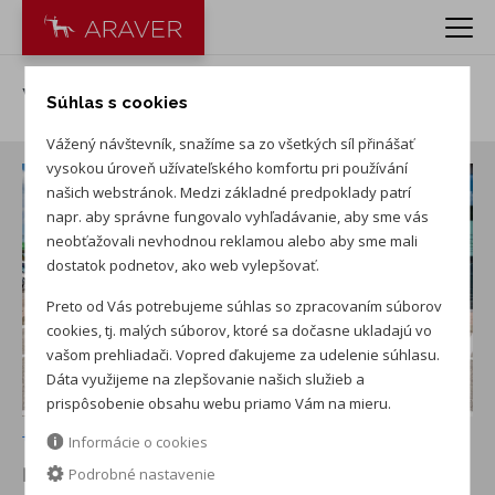
VW ID.7 Tourer Pro S Limited
Súhlas s cookies
Vážený návštevník, snažíme sa zo všetkých síl přinášať
vysokou úroveň užívateľského komfortu pri používání
našich webstránok. Medzi základné predpoklady patrí
napr. aby správne fungovalo vyhľadávanie, aby sme vás
neobťažovali nevhodnou reklamou alebo aby sme mali
dostatok podnetov, ako web vylepšovať.
Preto od Vás potrebujeme súhlas so zpracovaním súborov
cookies, tj. malých súborov, ktoré sa dočasne ukladajú vo
vašom prehliadači. Vopred ďakujeme za udelenie súhlasu.
Dáta využijeme na zlepšovanie našich služieb a
prispôsobenie obsahu webu priamo Vám na mieru.
+ ďalších 20
Informácie o cookies
PREDVÁDZACIE AUTO
v ARAVER Trenčín - Opatová
Podrobné nastavenie