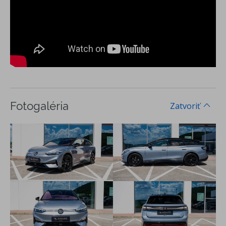
Multikolízna brzda
Proaktívny bezpečnostný systém
Front Assist a City Brake - systém na sledovanie diania pred
vozidlom a systém núdzového brzdenia vozidla pri
hroziacom čelnom náraze
Pedestrian and Cyclist Recognition - asistent rozpoznávania
kolízie s chodcom a cyklistom s funkciou núdzového
brzdenia
Lane Assist - asistent zachovania jazdného pruhu
Fotogaléria
Zatvoriť
Side Assist - asistent zmeny jazdného pruhu, senzor
mŕtveho uhla a monitoring okolia pri cúvaní, asistent na
bezpečné opustenie vozidla
Predné hlavové opierky, 3 hlavové opierky sedadiel vzadu
3-bodové bezpečnostné pásy na všetkých sedadlách,
vpredu výškovo nastaviteľné
ISOFIX systém na uchytenie 2 detských sedačiek na zadných
sedadlách a sedadle, spolujazdca vpredu, s dodatočným
istením Toptether
Systém rozpoznania únavy vodiča