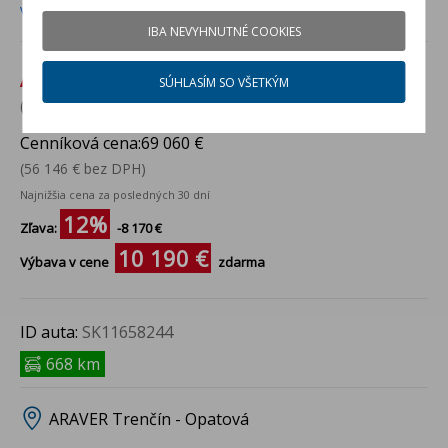
Viac info
IBA NEVYHNUTNÉ COOKIES
Akciová cena:
60 890 €
SÚHLASÍM SO VŠETKÝM
(49 504 € bez DPH)
Cenníková cena:
69 060 €
(56 146 € bez DPH)
Najnižšia cena za posledných 30 dní
12%
Zľava:
-8 170 €
10 190 €
Výbava v cene
zdarma
ID auta:
SK11658244
668 km
ARAVER Trenčín - Opatová