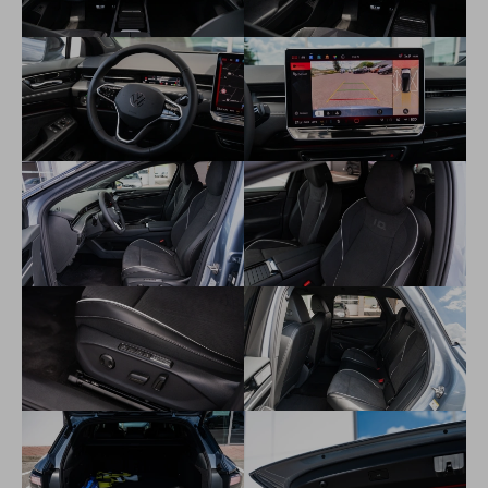
2x USB-C vpredu a 2x USB-C nabíjacie konektory vzadu
Hlasové ovládanie (hlasové ovládanie a navigovanie len vo
vybraných jazykoch)
Wireless App-Connect - bezdrôtové pripojenie telefónu cez
AndroidAuto (Android), CarPlay (Apple) alebo MirrorLink
(Android), v závislosti na operačnom systéme a verzii
telefónu
Digitálny rádiopríjem DAB+
Online služby VW Connect (príprava)
Parkovacie senzory vpredu a vzadu s optickým a akustickým
upozornením
Kamera cúvacia Rear Assist
Adaptívny tempomat ACC
Automatická 2-zónová klimatizácia Climatronic
Bezkľúčový prístup do vozidla Keyless Advanced
Elektricky ovládané okná vpredu a vzadu
Elektricky sklápateľné, ovládané a vyhrievané vonkajšie
spätné zrkadlá na strane spolujazdca s priklopením pri