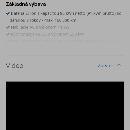
Základná výbava
Batéria Li-Ion s kapacitou 86 kWh netto (91 kWh brutto) so
zárukou 8 rokov / max. 160.000 km
Nabíjanie AC s výkonom 11 kW
Rýchlonabíjanie DC s výkonom 200 kW
Nabíjací kábel na pripojenie k domácej zásuvke (do 3 kW,
400 V, 16 A)
Nabíjací kábel na pripojenie k nabíjacím staniciam (11 kW,
400 V, 16 A)
Video
Zatvoriť
Airbag vodiča, airbag spolujazdca s deaktiváciou, bočné
airbagy vpredu, hlavové airbagy vpredu a vzadu
Airbag medzi vodičom a spolujazdcom
Car2X - online komunikácia medzi vozidlami, informácie o
kritických situáciách na trase
ESC elektronický stabilizačný systém
ASR protipreklzový systém
ABS brzdy s antiblokovacím systémom
EBV elektronické rozdeľovanie brzdnej sily