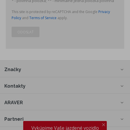
* - povinná položka; ** - minimálne jedna položka povinná
This site is protected by reCAPTCHA and the Google
Privacy
Policy
and
Terms of Service
apply.
ODOSLAŤ
Značky
Kontakty
ARAVER
Partneri
Vykúpime Vaše jazdené vozidlo