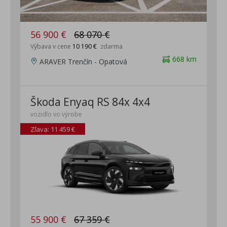
56 900 €
68 070 €
Výbava v cene
10 190 €
zdarma
668 km
ARAVER Trenčín - Opatová
Škoda Enyaq RS 84x 4x4
vozidlo vo výrobe
Zľava: 11 459 €
55 900 €
67 359 €